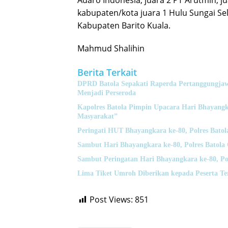
Adaro Indonesia, juara 2 PT Arutmin, j
kabupaten/kota juara 1 Hulu Sungai Se
Kabupaten Barito Kuala.
Mahmud Shalihin
Berita Terkait
DPRD Batola Sepakati Raperda Pertanggung
Menjadi Perseroda
Kapolres Batola Pimpin Upacara Hari Bhayangk
Masyarakat”
Peringati HUT Bhayangkara ke-80, Polres Bato
Sambut Hari Bhayangkara ke-80, Polres Batola
Sambut Peringatan Hari Bhayangkara ke-80, Pol
Lima Tiket Umroh Diberikan kepada Peserta T
Post Views:
851