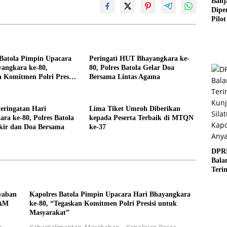
Banj
Dipe
Pilot
Digit
Perl
Sosia
2026
 Batola Pimpin Upacara
Peringati HUT Bhayangkara ke-
yangkara ke-80,
80, Polres Batola Gelar Doa
 Komitmen Polri Presisi
Bersama Lintas Agama
syarakat”
eringatan Hari
Lima Tiket Umroh Diberikan
ra ke-80, Polres Batola
kepada Peserta Terbaik di MTQN
kir dan Doa Bersama
ke-37
DPR
Bala
Teri
Kun
Sila
waban
Kapolres Batola Pimpin Upacara Hari Bhayangkara
Kapo
DAM
ke-80, “Tegaskan Komitmen Polri Presisi untuk
Anya
Masyarakat”