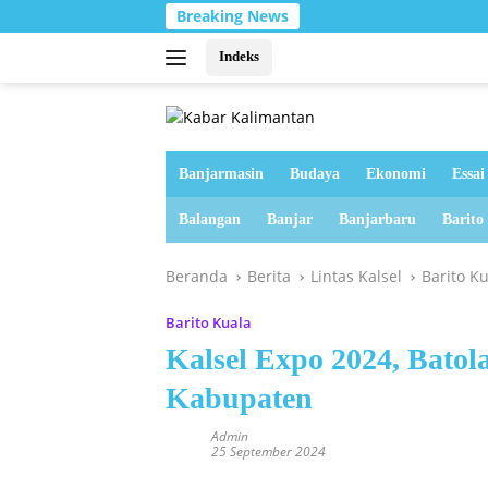
Langsung
Breaking News
ke
konten
Indeks
Banjarmasin
Budaya
Ekonomi
Essai
Balangan
Banjar
Banjarbaru
Barito
Beranda
Berita
Lintas Kalsel
Barito K
Barito Kuala
Kalsel Expo 2024, Batol
Kabupaten
Admin
25 September 2024