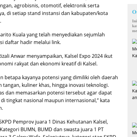
ngan, agrobisnis, otomotif, elektronik serta
O
a, di setiap stand instansi dan kabupaten/kota
.
In
ka
me
 Barito Kuala yang telah menyediakan sejumlah
 daftar hadir melalui link.
 Rizali Anwar menyampaikan, Kalsel Expo 2024 ikut
omi rakyat dan ekonomi kreatif di Kalsel.
kan betapa kayanya potensi yang dimiliki oleh daerah
 tangan, kuliner khas, hingga inovasi teknologi.
as dan memasarkan potensi tersebut agar dapat
 di tingkat nasional maupun internasional,” kata
m.
 SKPD Pemprov juara 1 Dinas Kehutanan Kalsel,
l. Kategori BUMN, BUMD dan swasta juara 1 PT