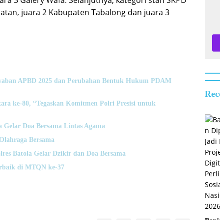
uara 3 Galery Wafa. Selanjutnya, kategori stan SKPD
latan, juara 2 Kabupaten Tabalong dan juara 3
jawaban APBD 2025 dan Perubahan Bentuk Hukum PDAM
Rec
ara ke-80, “Tegaskan Komitmen Polri Presisi untuk
la Gelar Doa Bersama Lintas Agama
 Olahraga Bersama
res Batola Gelar Dzikir dan Doa Bersama
erbaik di MTQN ke-37