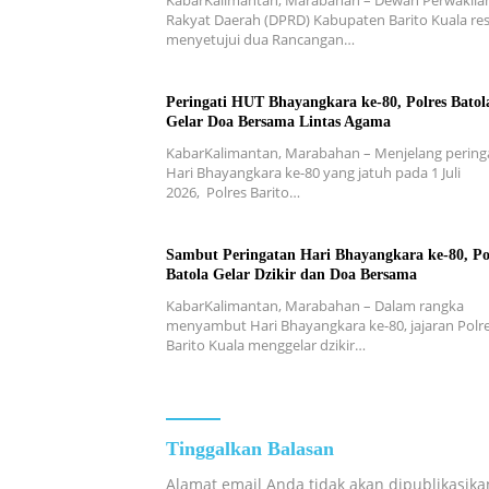
KabarKalimantan, Marabahan – Dewan Perwakila
Rakyat Daerah (DPRD) Kabupaten Barito Kuala re
menyetujui dua Rancangan…
Peringati HUT Bhayangkara ke-80, Polres Batol
Gelar Doa Bersama Lintas Agama
KabarKalimantan, Marabahan – ​Menjelang pering
Hari Bhayangkara ke-80 yang jatuh pada 1 Juli
2026, Polres Barito…
Sambut Peringatan Hari Bhayangkara ke-80, Po
Batola Gelar Dzikir dan Doa Bersama
KabarKalimantan, Marabahan – Dalam rangka
menyambut Hari Bhayangkara ke-80, jajaran Polr
Barito Kuala menggelar dzikir…
Tinggalkan Balasan
Alamat email Anda tidak akan dipublikasika