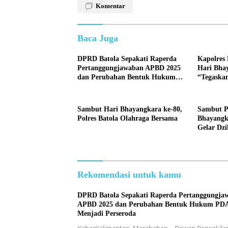
Komentar
Baca Juga
DPRD Batola Sepakati Raperda
Kapolres
Pertanggungjawaban APBD 2025
Hari Bha
dan Perubahan Bentuk Hukum
“Tegaskan
PDAM Menjadi Perseroda
untuk Ma
Sambut Hari Bhayangkara ke-80,
Sambut P
Polres Batola Olahraga Bersama
Bhayangka
Gelar Dzi
Rekomendasi untuk kamu
DPRD Batola Sepakati Raperda Pertanggungja
APBD 2025 dan Perubahan Bentuk Hukum P
Menjadi Perseroda