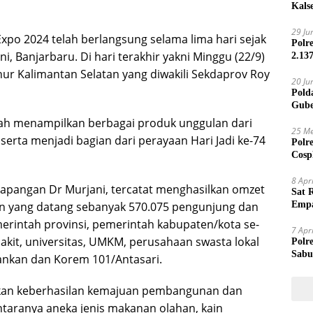
Kals
29 Ju
Expo 2024 telah berlangsung selama lima hari sejak
Polr
, Banjarbaru. Di hari terakhir yakni Minggu (22/9)
2.13
ur Kalimantan Selatan yang diwakili Sekdaprov Roy
20 Ju
Pold
Gube
Jari
elah menampilkan berbagai produk unggulan dari
25 Me
serta menjadi bagian dari perayaan Hari Jadi ke-74
Polr
Cosp
Kam
8 Apr
lapangan Dr Murjani, tercatat menghasilkan omzet
Sat 
an yang datang sebanyak 570.075 pengunjung dan
Empa
Mand
merintah provinsi, pemerintah kabupaten/kota se-
7 Apr
sakit, universitas, UMKM, perusahaan swasta lokal
Polr
Sabu
ankan dan Korem 101/Antasari.
jikan keberhasilan kemajuan pembangunan dan
taranya aneka jenis makanan olahan, kain