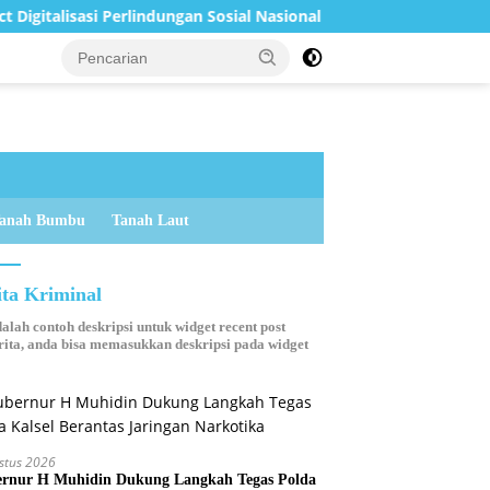
asi Perlindungan Sosial Nasional 2026
Sampaikan Perubah
anah Bumbu
Tanah Laut
ita Kriminal
dalah contoh deskripsi untuk widget recent post
ita, anda bisa memasukkan deskripsi pada widget
stus 2026
rnur H Muhidin Dukung Langkah Tegas Polda