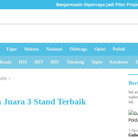
Banjarmasin Dipercaya Jadi Pilot Project Digitalis
Figur
Hukum
Nasional
Olahraga
Opini
Politik
 Kuala
HSS
HST
HSU
Tabalong
Tapin
Kotabaru
T
uala
Ber
Ini a
wpber
a Juara 3 Stand Terbaik
ini.
5 Agu
Gube