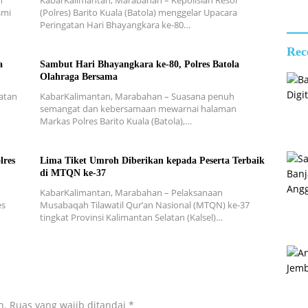
n
KabarKalimantan, Marabahan – Kepolisian Resor
smi
(Polres) Barito Kuala (Batola) menggelar Upacara
Peringatan Hari Bhayangkara ke-80…
Rec
a
Sambut Hari Bhayangkara ke-80, Polres Batola
Olahraga Bersama
atan
KabarKalimantan, Marabahan – Suasana penuh
semangat dan kebersamaan mewarnai halaman
Markas Polres Barito Kuala (Batola),…
lres
Lima Tiket Umroh Diberikan kepada Peserta Terbaik
di MTQN ke-37
KabarKalimantan, Marabahan – Pelaksanaan
es
Musabaqah Tilawatil Qur’an Nasional (MTQN) ke-37
tingkat Provinsi Kalimantan Selatan (Kalsel)…
n.
Ruas yang wajib ditandai
*