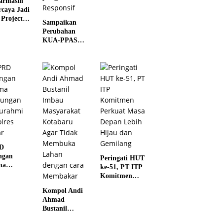
armasin
Jembatan
rcaya Jadi
Rusak di Juai
 Project
Sampaikan
alisasi
Perubahan
indungan
KUA-PPAS
l Nasional
2026, Pemko
Banjarmasin
Tegaskan
Komitmen
Pengelolaan
Anggaran
yang Responsif
D
ngan
Peringati HUT
ma
ke-51, PT ITP
jungan
Komitmen
turahmi
Perkuat Masa
Kompol Andi
lres
Depan Lebih
Ahmad
r
Hijau dan
Bustanil
Gemilang
Imbau