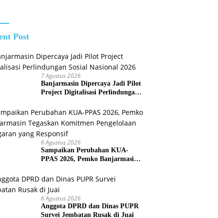
Masyarakat
Kotabaru Agar
Tidak
Membuka
ent Post
Lahan dengan
cara
Membakar
7 Agustus 2026
Banjarmasin Dipercaya Jadi Pilot
Project Digitalisasi Perlindungan
Sosial Nasional 2026
6 Agustus 2026
Sampaikan Perubahan KUA-
PPAS 2026, Pemko Banjarmasin
Tegaskan Komitmen Pengelolaan
Anggaran yang Responsif
6 Agustus 2026
Anggota DPRD dan Dinas PUPR
Survei Jembatan Rusak di Juai