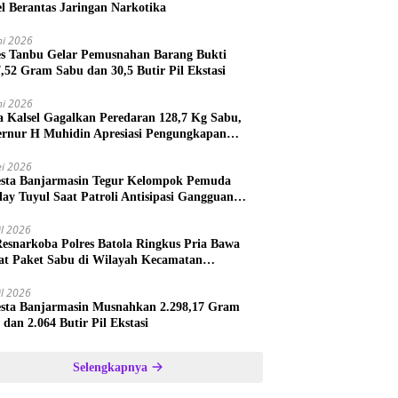
el Berantas Jaringan Narkotika
ni 2026
es Tanbu Gelar Pemusnahan Barang Bukti
7,52 Gram Sabu dan 30,5 Butir Pil Ekstasi
ni 2026
a Kalsel Gagalkan Peredaran 128,7 Kg Sabu,
rnur H Muhidin Apresiasi Pengungkapan
ngan Narkotika Lintas Provinsi
i 2026
esta Banjarmasin Tegur Kelompok Pemuda
lay Tuyul Saat Patroli Antisipasi Gangguan
tibmas
il 2026
Resnarkoba Polres Batola Ringkus Pria Bawa
t Paket Sabu di Wilayah Kecamatan
astana
il 2026
esta Banjarmasin Musnahkan 2.298,17 Gram
 dan 2.064 Butir Pil Ekstasi
Selengkapnya