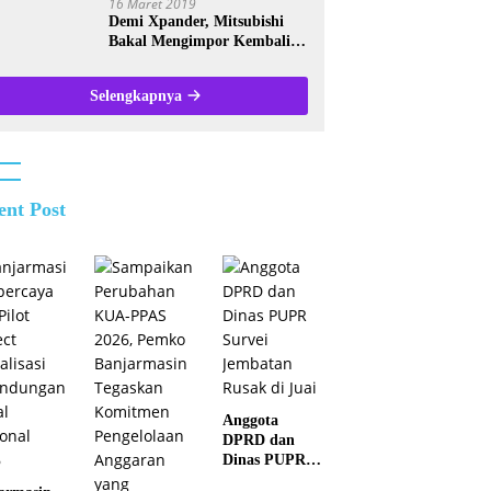
16 Maret 2019
Demi Xpander, Mitsubishi
Bakal Mengimpor Kembali
Pajero Sport
Selengkapnya
ent Post
Anggota
DPRD dan
Dinas PUPR
Survei