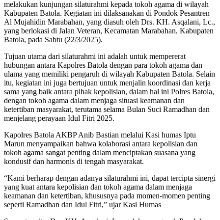
melakukan kunjungan silaturahmi kepada tokoh agama di wilayah
Kabupaten Batola. Kegiatan ini dilaksanakan di Pondok Pesantren
Al Mujahidin Marabahan, yang diasuh oleh Drs. KH. Asqalani, Lc.,
yang berlokasi di Jalan Veteran, Kecamatan Marabahan, Kabupaten
Batola, pada Sabtu (22/3/2025).
Tujuan utama dari silaturahmi ini adalah untuk mempererat
hubungan antara Kapolres Batola dengan para tokoh agama dan
ulama yang memiliki pengaruh di wilayah Kabupaten Batola. Selain
itu, kegiatan ini juga bertujuan untuk menjalin koordinasi dan kerja
sama yang baik antara pihak kepolisian, dalam hal ini Polres Batola,
dengan tokoh agama dalam menjaga situasi keamanan dan
ketertiban masyarakat, terutama selama Bulan Suci Ramadhan dan
menjelang perayaan Idul Fitri 2025.
Kapolres Batola AKBP Anib Bastian melalui Kasi humas Iptu
Marun menyampaikan bahwa kolaborasi antara kepolisian dan
tokoh agama sangat penting dalam menciptakan suasana yang
kondusif dan harmonis di tengah masyarakat.
“Kami berharap dengan adanya silaturahmi ini, dapat tercipta sinergi
yang kuat antara kepolisian dan tokoh agama dalam menjaga
keamanan dan ketertiban, khususnya pada momen-momen penting
seperti Ramadhan dan Idul Fitri,” ujar Kasi Humas