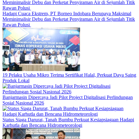
Hadapi Cuaca Ekstrem, PT Borneo Indobara Berupaya Maksimal
Meminimalisir Debu dan Perketat Penyiraman Air di Sejumlah Titik
Rawan Polusi
19 Pelaku Usaha Mikro Terima Sertifikat Halal, Perkuat Daya Saing
Produk Lokal
Banjarmasin Dipercaya Jadi Pilot Project Digitalisasi Perlindungan
Sosial Nasional 2026
Status Siaga Darurat, Tanah Bumbu Perkuat Kesiapsiagaan Hadapi
Karhutla dan Bencana Hidrometeorologi