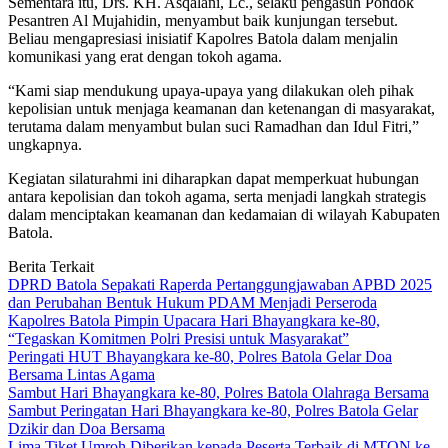
Sementara itu, Drs. KH. Asqalani, Lc., selaku pengasuh Pondok
Pesantren Al Mujahidin, menyambut baik kunjungan tersebut.
Beliau mengapresiasi inisiatif Kapolres Batola dalam menjalin
komunikasi yang erat dengan tokoh agama.
“Kami siap mendukung upaya-upaya yang dilakukan oleh pihak
kepolisian untuk menjaga keamanan dan ketenangan di masyarakat,
terutama dalam menyambut bulan suci Ramadhan dan Idul Fitri,”
ungkapnya.
Kegiatan silaturahmi ini diharapkan dapat memperkuat hubungan
antara kepolisian dan tokoh agama, serta menjadi langkah strategis
dalam menciptakan keamanan dan kedamaian di wilayah Kabupaten
Batola.
Berita Terkait
DPRD Batola Sepakati Raperda Pertanggungjawaban APBD 2025
dan Perubahan Bentuk Hukum PDAM Menjadi Perseroda
Kapolres Batola Pimpin Upacara Hari Bhayangkara ke-80,
“Tegaskan Komitmen Polri Presisi untuk Masyarakat”
Peringati HUT Bhayangkara ke-80, Polres Batola Gelar Doa
Bersama Lintas Agama
Sambut Hari Bhayangkara ke-80, Polres Batola Olahraga Bersama
Sambut Peringatan Hari Bhayangkara ke-80, Polres Batola Gelar
Dzikir dan Doa Bersama
Lima Tiket Umroh Diberikan kepada Peserta Terbaik di MTQN ke-