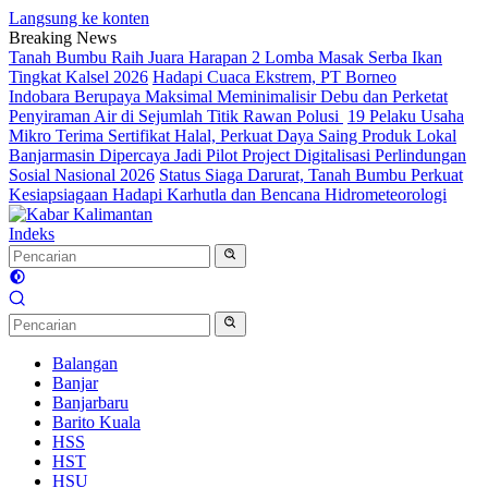
Langsung ke konten
Breaking News
Tanah Bumbu Raih Juara Harapan 2 Lomba Masak Serba Ikan
Tingkat Kalsel 2026
Hadapi Cuaca Ekstrem, PT Borneo
Indobara Berupaya Maksimal Meminimalisir Debu dan Perketat
Penyiraman Air di Sejumlah Titik Rawan Polusi
19 Pelaku Usaha
Mikro Terima Sertifikat Halal, Perkuat Daya Saing Produk Lokal
Banjarmasin Dipercaya Jadi Pilot Project Digitalisasi Perlindungan
Sosial Nasional 2026
Status Siaga Darurat, Tanah Bumbu Perkuat
Kesiapsiagaan Hadapi Karhutla dan Bencana Hidrometeorologi
Indeks
Balangan
Banjar
Banjarbaru
Barito Kuala
HSS
HST
HSU