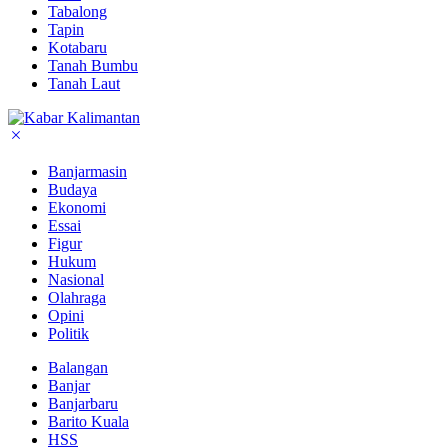
Tabalong
Tapin
Kotabaru
Tanah Bumbu
Tanah Laut
Banjarmasin
Budaya
Ekonomi
Essai
Figur
Hukum
Nasional
Olahraga
Opini
Politik
Balangan
Banjar
Banjarbaru
Barito Kuala
HSS