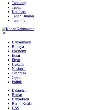
Tabalong
Tapin
Kotabaru
Tanah Bumbu
Tanah Laut
Banjarmasin
Budaya
Ekonomi
Essai
Figur
Hukum
Nasional
Olahraga
Opini
Politik
Balangan
Banjar
Banjarbaru
Barito Kuala
HSS