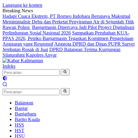
Langsung ke konten
Breaking News
Hadapi Cuaca Ekstrem, PT Borneo Indobara Berupaya Maksimal
Meminimalisir Debu dan Perketat Penyiraman Air di Sejumlah Titik
Rawan Polusi
Banjarmasin Dipercaya Jadi Pilot Project Digitalisasi
Perlindungan Sosial Nasional 2026
Sampaikan Perubahan KUA-
PPAS 2026, Pemko Banjarmasin Tegaskan Komitmen Pengelolaan
Anggaran yang Responsif
Anggota DPRD dan Dinas PUPR Survei
Jembatan Rusak di Juai
DPRD Balangan Terima Kunjungan
Silaturahmi Kapolres Anyar
Indeks
Balangan
Banjar
Banjarbaru
Barito Kuala
HSS
HST
HSU