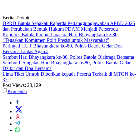
Berita Terkait
DPRD Batola Sepakati Raperda Pertanggungjawaban APBD 2025
dan Perubahan Bentuk Hukum PDAM Menjadi Perseroda
Kapolres Batola Pimpin Upacara Hari Bhayangkara ke-80,
“Tegaskan Komitmen Polri Presisi untuk Masyarakat”
Peringati HUT Bhayangkara ke-80, Polres Batola Gelar Doa
Bersama Lintas Agama
Sambut Hari Bhayangkara ke-80, Polres Batola Olahraga Bersama
Sambut Peringatan Hari Bhayangkara ke-80, Polres Batola Gelar
Dzikir dan Doa Bersama
Lima Tiket Umroh Diberikan kepada Peserta Terbaik di MTQN ke-
37
Post Views:
23,129
Komentar