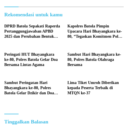
Rekomendasi untuk kamu
DPRD Batola Sepakati Raperda
Kapolres Batola Pimpin
Pertanggungjawaban APBD
Upacara Hari Bhayangkara ke-
2025 dan Perubahan Bentuk
80, “Tegaskan Komitmen Polri
Hukum PDAM Menjadi
Presisi untuk Masyarakat”
Perseroda
Peringati HUT Bhayangkara
Sambut Hari Bhayangkara ke-
ke-80, Polres Batola Gelar Doa
80, Polres Batola Olahraga
Bersama Lintas Agama
Bersama
Sambut Peringatan Hari
Lima Tiket Umroh Diberikan
Bhayangkara ke-80, Polres
kepada Peserta Terbaik di
Batola Gelar Dzikir dan Doa
MTQN ke-37
Bersama
Tinggalkan Balasan