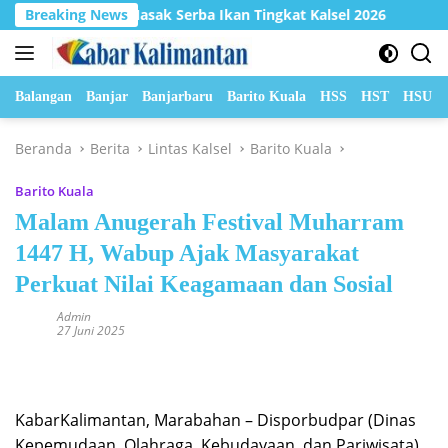
Langsung
 Lomba Masak Serba Ikan Tingkat Kalsel 2026
Breaking News
Hadapi Cu
ke
konten
Balangan
Banjar
Banjarbaru
Barito Kuala
HSS
HST
HSU
Beranda
Berita
Lintas Kalsel
Barito Kuala
Barito Kuala
Malam Anugerah Festival Muharram
1447 H, Wabup Ajak Masyarakat
Perkuat Nilai Keagamaan dan Sosial
Admin
27 Juni 2025
KabarKalimantan, Marabahan – Disporbudpar (Dinas
Kepemudaan, Olahraga, Kebudayaan, dan Pariwisata)