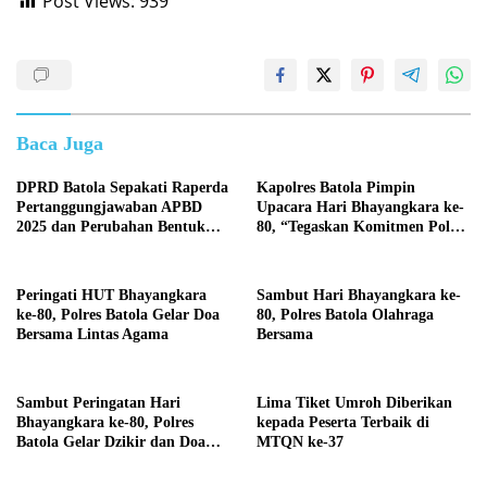
Post Views:
939
Baca Juga
DPRD Batola Sepakati Raperda
Kapolres Batola Pimpin
Pertanggungjawaban APBD
Upacara Hari Bhayangkara ke-
2025 dan Perubahan Bentuk
80, “Tegaskan Komitmen Polri
Hukum PDAM Menjadi
Presisi untuk Masyarakat”
Perseroda
Peringati HUT Bhayangkara
Sambut Hari Bhayangkara ke-
ke-80, Polres Batola Gelar Doa
80, Polres Batola Olahraga
Bersama Lintas Agama
Bersama
Sambut Peringatan Hari
Lima Tiket Umroh Diberikan
Bhayangkara ke-80, Polres
kepada Peserta Terbaik di
Batola Gelar Dzikir dan Doa
MTQN ke-37
Bersama