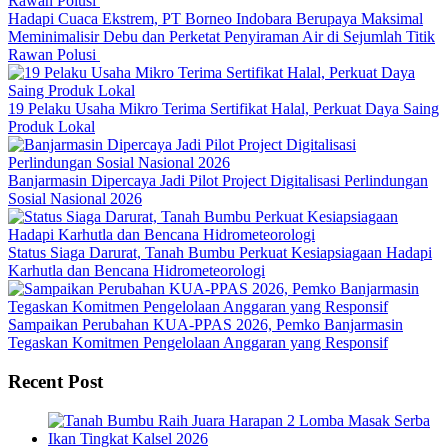
Hadapi Cuaca Ekstrem, PT Borneo Indobara Berupaya Maksimal
Meminimalisir Debu dan Perketat Penyiraman Air di Sejumlah Titik
Rawan Polusi
19 Pelaku Usaha Mikro Terima Sertifikat Halal, Perkuat Daya Saing
Produk Lokal
Banjarmasin Dipercaya Jadi Pilot Project Digitalisasi Perlindungan
Sosial Nasional 2026
Status Siaga Darurat, Tanah Bumbu Perkuat Kesiapsiagaan Hadapi
Karhutla dan Bencana Hidrometeorologi
Sampaikan Perubahan KUA-PPAS 2026, Pemko Banjarmasin
Tegaskan Komitmen Pengelolaan Anggaran yang Responsif
Recent Post