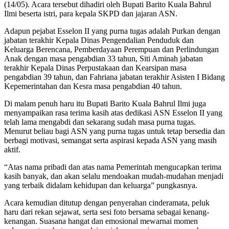
(14/05). Acara tersebut dihadiri oleh Bupati Barito Kuala Bahrul
Ilmi beserta istri, para kepala SKPD dan jajaran ASN.
Adapun pejabat Esselon II yang purna tugas adalah Purkan dengan
jabatan terakhir Kepala Dinas Pengendalian Penduduk dan
Keluarga Berencana, Pemberdayaan Perempuan dan Perlindungan
Anak dengan masa pengabdian 33 tahun, Siti Aminah jabatan
terakhir Kepala Dinas Perpustakaan dan Kearsipan masa
pengabdian 39 tahun, dan Fahriana jabatan terakhir Asisten I Bidang
Kepemerintahan dan Kesra masa pengabdian 40 tahun.
Di malam penuh haru itu Bupati Barito Kuala Bahrul Ilmi juga
menyampaikan rasa terima kasih atas dedikasi ASN Esselon II yang
telah lama mengabdi dan sekarang sudah masa purna tugas.
Menurut beliau bagi ASN yang purna tugas untuk tetap bersedia dan
berbagi motivasi, semangat serta aspirasi kepada ASN yang masih
aktif.
“Atas nama pribadi dan atas nama Pemerintah mengucapkan terima
kasih banyak, dan akan selalu mendoakan mudah-mudahan menjadi
yang terbaik didalam kehidupan dan keluarga” pungkasnya.
Acara kemudian ditutup dengan penyerahan cinderamata, peluk
haru dari rekan sejawat, serta sesi foto bersama sebagai kenang-
kenangan. Suasana hangat dan emosional mewarnai momen