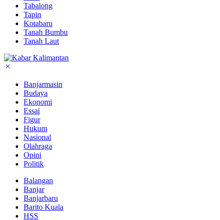
Tabalong
Tapin
Kotabaru
Tanah Bumbu
Tanah Laut
Banjarmasin
Budaya
Ekonomi
Essai
Figur
Hukum
Nasional
Olahraga
Opini
Politik
Balangan
Banjar
Banjarbaru
Barito Kuala
HSS