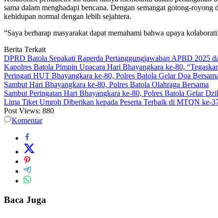
sama dalam menghadapi bencana. Dengan semangat gotong-royong dan 
kehidupan normal dengan lebih sejahtera.
“Saya berharap masyarakat dapat memahami bahwa upaya kolaboratif 
Berita Terkait
DPRD Batola Sepakati Raperda Pertanggungjawaban APBD 2025 d
Kapolres Batola Pimpin Upacara Hari Bhayangkara ke-80, “Tegaskan
Peringati HUT Bhayangkara ke-80, Polres Batola Gelar Doa Bersam
Sambut Hari Bhayangkara ke-80, Polres Batola Olahraga Bersama
Sambut Peringatan Hari Bhayangkara ke-80, Polres Batola Gelar Dz
Lima Tiket Umroh Diberikan kepada Peserta Terbaik di MTQN ke-3
Post Views:
880
Komentar
Baca Juga