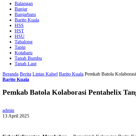
Balangan
Banjar
Banjarbaru
Barito Kuala
HSS
HST
HSU
Tabalong
Tapin
Kotabaru
Tanah Bumbu
Tanah Laut
Beranda
Berita
Lintas Kalsel
Barito Kuala
Pemkab Batola Kolaborasi 
Barito Kuala
Pemkab Batola Kolaborasi Pentahelix Tang
admin
13 April 2025