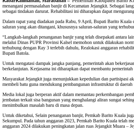
KabarKalimantan, Marabahan –
Pemerintah Kabupaten Barito Ku
menangani permasalahan banjir di Kecamatan Jejangkit. Sebagai lan
sebagai tindakan darurat. Rehabilitasi ini diharapkan dapat mengurang
Dalam rapat yang diadakan pada Rabu, 9 April, Bupati Barito Kuala
saluran yang akan ditangani, khususnya saluran-saluran yang terhubun
“Langkah-langkah penanganan banjir yang telah disepakati antara la
melalui Dinas PUPR Provinsi Kalsel memohon untuk dilakukan norma
terhubung dengan Ray 3 terlebih dahulu, Realokasi anggaran rehabili
Bupati Batola.
Untuk mengatasi dampak jangka panjang, pemerintah akan bekerjasama 
berkelanjutan. Kerjasama ini diharapkan dapat membantu pemerintah 
Masyarakat Jejangkit juga menunjukkan kepedulian dan partisipasi 
membeli batu guna mendukung pembangunan infrastruktur di daerah
Media lokal juga berperan aktif dalam memantau perkembangan pemb
jembatan terkait sisa bangunan yang menghalangi aliran sungai se
menimbulkan masalah baru di masa depan.
Untuk diketahui, Selain penanganan banjir, Pemkab Barito Kuala juga
Sekumpul. Pada tahun anggaran 2023, Pemkab Barito Kuala telah mel
anggaran 2024 dilakukan peningkatan jalan ruas Jejangkit Muara – Je