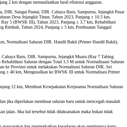
jang 2 km dengan memanfaatkan hasil efisiensi anggaran.
ra, DIR. Sungai Pantai, DIR. Cahaya Baru, Sampurna, Jejangkit Pasar
Saluran Desa Jejangkit Timur, Tahun 2023, Panjang ± 10.5 km,
Ray 5 (BWSK III), Tahun 2023, Panjang ± 3.7 km, Rehabilitasi
bing Rimbah, Tahun 2024, Panjang ± 5 km, Pembuatan Tanggul
, Normalisasi Saluran DIR. Handil Bakti (Primer Handil Bakti),
. Cahaya Baru, DIR. Sampurna, Jejangkit Muara (Ray 7 Tabing
Rehabilitasi Saluran dengan Total 3.3 M untuk Normalisaasi Saluran
n ke Provinsi untuk melakukan Normalisasi Saluran DIR. Sei
ang ± 40 km, Mengusulkan ke BWSK III untuk Normalisasi Primer
 Panjang 12 km, Membuat Kesepakatan Kerjasama Normalisasi Saluran
 dan jika diperlukan membuat saluran baru untuk mencegah masalah
n jalan. Jika hal tersebut tidak dilaksanakan maka bukan tidak
an masyarakat dan meningkatkan kesadaran akan pentingnya kerja