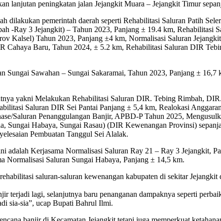
 lanjutan peningkatan jalan Jejangkit Muara – Jejangkit Timur sepan
h dilakukan pemerintah daerah seperti Rehabilitasi Saluran Patih Sele
bah -Ray 3 Jejangkit) – Tahun 2023, Panjang ± 19.4 km, Rehabilitasi 
Kalsel) Tahun 2023, Panjang ±4 km, Normalisasi Saluran Jejangkit 
IR Cahaya Baru, Tahun 2024, ± 5.2 km, Rehabilitasi Saluran DIR Te
an Sungai Sawahan – Sungai Sakaramai, Tahun 2023, Panjang ± 16,7 km
tnya yakni Melakukan Rehabilitasi Saluran DIR. Tebing Rimbah, DIR
litasi Saluran DIR Sei Pantai Panjang ± 5,4 km, Realokasi Anggaran 
nase/Saluran Penanggulangan Banjir, APBD-P Tahun 2025, Mengusulka
ia, Sungai Habaya, Sungai Rasau) (DIR Kewenangan Provinsi) sepanj
yelesaian Pembuatan Tanggul Sei Alalak.
 ini adalah Kerjasama Normalisasi Saluran Ray 21 – Ray 3 Jejangkit,
 Normalisasi Saluran Sungai Habaya, Panjang ± 14,5 km.
habilitasi saluran-saluran kewenangan kabupaten di sekitar Jejangkit
 terjadi lagi, selanjutnya baru penanganan dampaknya seperti perbaika
i sia-sia”, ucap Bupati Bahrul Ilmi.
encana banjir di Kecamatan Jejangkit tetapi juga memperkuat ketahan