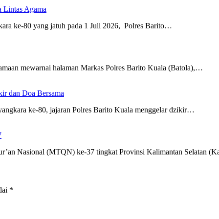
a Lintas Agama
ra ke-80 yang jatuh pada 1 Juli 2026, Polres Barito…
amaan mewarnai halaman Markas Polres Barito Kuala (Batola),…
ikir dan Doa Bersama
gkara ke-80, jajaran Polres Barito Kuala menggelar dzikir…
7
r’an Nasional (MTQN) ke-37 tingkat Provinsi Kalimantan Selatan (K
dai
*