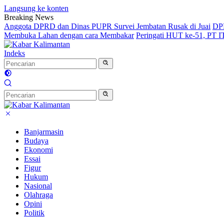
Langsung ke konten
Breaking News
Anggota DPRD dan Dinas PUPR Survei Jembatan Rusak di Juai
DPR
Membuka Lahan dengan cara Membakar
Peringati HUT ke-51, PT 
Indeks
Banjarmasin
Budaya
Ekonomi
Essai
Figur
Hukum
Nasional
Olahraga
Opini
Politik