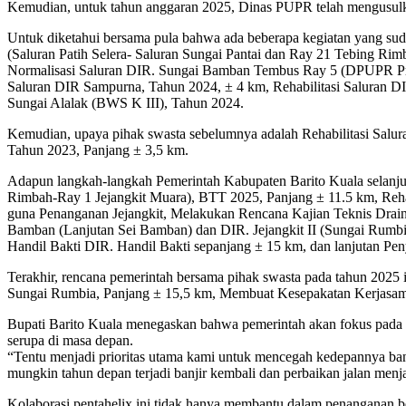
Kemudian, untuk tahun anggaran 2025, Dinas PUPR telah mengusulkan
Untuk diketahui bersama pula bahwa ada beberapa kegiatan yang suda
(Saluran Patih Selera- Saluran Sungai Pantai dan Ray 21 Tebing Rim
Normalisasi Saluran DIR. Sungai Bamban Tembus Ray 5 (DPUPR Prov 
Saluran DIR Sampurna, Tahun 2024, ± 4 km, Rehabilitasi Saluran D
Sungai Alalak (BWS K III), Tahun 2024.
Kemudian, upaya pihak swasta sebelumnya adalah Rehabilitasi Salur
Tahun 2023, Panjang ± 3,5 km.
Adapun langkah-langkah Pemerintah Kabupaten Barito Kuala selanju
Rimbah-Ray 1 Jejangkit Muara), BTT 2025, Panjang ± 11.5 km, Rehabi
guna Penanganan Jejangkit, Melakukan Rencana Kajian Teknis Drai
Bamban (Lanjutan Sei Bamban) dan DIR. Jejangkit II (Sungai Rumb
Handil Bakti DIR. Handil Bakti sepanjang ± 15 km, dan lanjutan Pen
Terakhir, rencana pemerintah bersama pihak swasta pada tahun 2025
Sungai Rumbia, Panjang ± 15,5 km, Membuat Kesepakatan Kerjasama
Bupati Barito Kuala menegaskan bahwa pemerintah akan fokus pada re
serupa di masa depan.
“Tentu menjadi prioritas utama kami untuk mencegah kedepannya banjir
mungkin tahun depan terjadi banjir kembali dan perbaikan jalan menjad
Kolaborasi pentahelix ini tidak hanya membantu dalam penanganan b