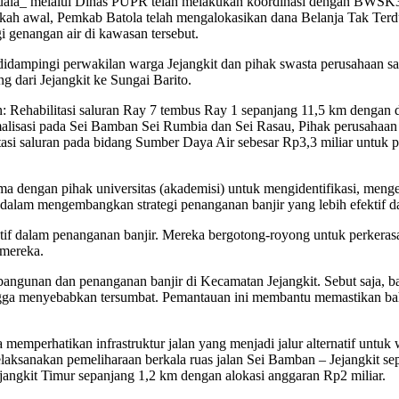
ala_ melalui Dinas PUPR telah melakukan koordinasi dengan BWSK3 (
gkah awal, Pemkab Batola telah mengalokasikan dana Belanja Tak Terdu
i genangan air di kawasan tersebut.
 didampingi perwakilan warga Jejangkit dan pihak swasta perusahaan 
g dari Jejangkit ke Sungai Barito.
in: Rehabilitasi saluran Ray 7 tembus Ray 1 sepanjang 11,5 km denga
lisasi pada Sei Bamban Sei Rumbia dan Sei Rasau, Pihak perusahaan
tasi saluran pada bidang Sumber Daya Air sebesar Rp3,3 miliar untuk 
dengan pihak universitas (akademisi) untuk mengidentifikasi, mengeva
dalam mengembangkan strategi penanganan banjir yang lebih efektif da
aktif dalam penanganan banjir. Mereka bergotong-royong untuk perker
 mereka.
angunan dan penanganan banjir di Kecamatan Jejangkit. Sebut saja,
hingga menyebabkan tersumbat. Pemantauan ini membantu memastikan b
 memperhatikan infrastruktur jalan yang menjadi jalur alternatif unt
aksanakan pemeliharaan berkala ruas jalan Sei Bamban – Jejangkit se
jangkit Timur sepanjang 1,2 km dengan alokasi anggaran Rp2 miliar.