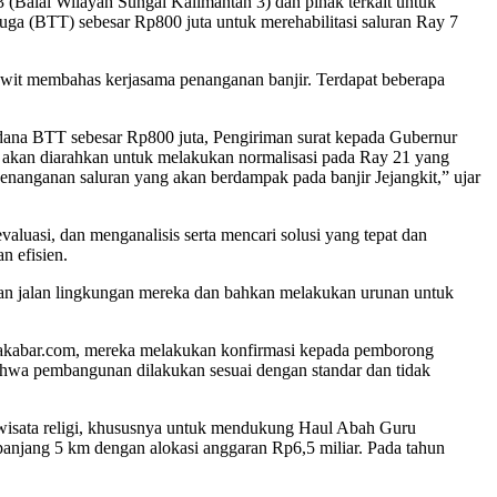
Balai Wilayah Sungai Kalimantan 3) dan pihak terkait untuk
ga (BTT) sebesar Rp800 juta untuk merehabilitasi saluran Ray 7
sawit membahas kerjasama penanganan banjir. Terdapat beberapa
n dana BTT sebesar Rp800 juta, Pengiriman surat kepada Gubernur
 akan diarahkan untuk melakukan normalisasi pada Ray 21 yang
penanganan saluran yang akan berdampak pada banjir Jejangkit,” ujar
luasi, dan menganalisis serta mencari solusi yang tepat dan
n efisien.
asan jalan lingkungan mereka dan bahkan melakukan urunan untuk
 bakabar.com, mereka melakukan konfirmasi kepada pemborong
ahwa pembangunan dilakukan sesuai dengan standar dan tidak
uk wisata religi, khususnya untuk mendukung Haul Abah Guru
panjang 5 km dengan alokasi anggaran Rp6,5 miliar. Pada tahun