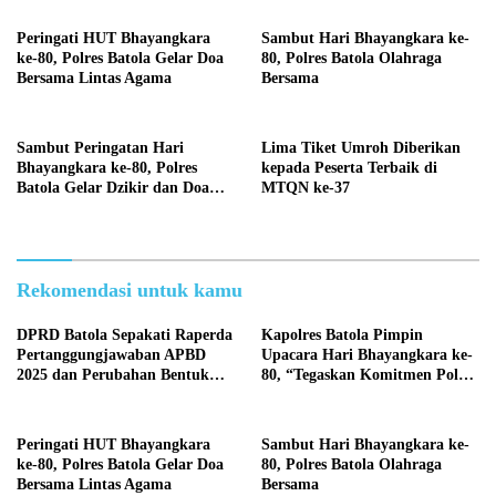
Perseroda
Peringati HUT Bhayangkara
Sambut Hari Bhayangkara ke-
ke-80, Polres Batola Gelar Doa
80, Polres Batola Olahraga
Bersama Lintas Agama
Bersama
Sambut Peringatan Hari
Lima Tiket Umroh Diberikan
Bhayangkara ke-80, Polres
kepada Peserta Terbaik di
Batola Gelar Dzikir dan Doa
MTQN ke-37
Bersama
Rekomendasi untuk kamu
DPRD Batola Sepakati Raperda
Kapolres Batola Pimpin
Pertanggungjawaban APBD
Upacara Hari Bhayangkara ke-
2025 dan Perubahan Bentuk
80, “Tegaskan Komitmen Polri
Hukum PDAM Menjadi
Presisi untuk Masyarakat”
Perseroda
Peringati HUT Bhayangkara
Sambut Hari Bhayangkara ke-
ke-80, Polres Batola Gelar Doa
80, Polres Batola Olahraga
Bersama Lintas Agama
Bersama