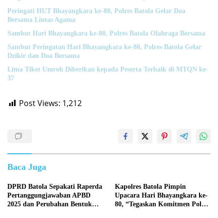
Peringati HUT Bhayangkara ke-80, Polres Batola Gelar Doa
Bersama Lintas Agama
Sambut Hari Bhayangkara ke-80, Polres Batola Olahraga Bersama
Sambut Peringatan Hari Bhayangkara ke-80, Polres Batola Gelar
Dzikir dan Doa Bersama
Lima Tiket Umroh Diberikan kepada Peserta Terbaik di MTQN ke-
37
Post Views:
1,212
Baca Juga
DPRD Batola Sepakati Raperda
Kapolres Batola Pimpin
Pertanggungjawaban APBD
Upacara Hari Bhayangkara ke-
2025 dan Perubahan Bentuk
80, “Tegaskan Komitmen Polri
Hukum PDAM Menjadi
Presisi untuk Masyarakat”