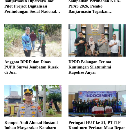
Banjarmasin Dipercaya Jadi
Sampaikan Perubahan KUA-
Pilot Project Digitalisasi
PPAS 2026, Pemko
Perlindungan Sosial Nasional
Banjarmasin Tegaskan
2026
Komitmen Pengelolaan
Anggaran yang Responsif
Anggota DPRD dan Dinas
DPRD Balangan Terima
PUPR Survei Jembatan Rusak
Kunjungan Silaturahmi
di Juai
Kapolres Anyar
Kompol Andi Ahmad Bustanil
Peringati HUT ke-51, PT ITP
Imbau Masyarakat Kotabaru
Komitmen Perkuat Masa Depan