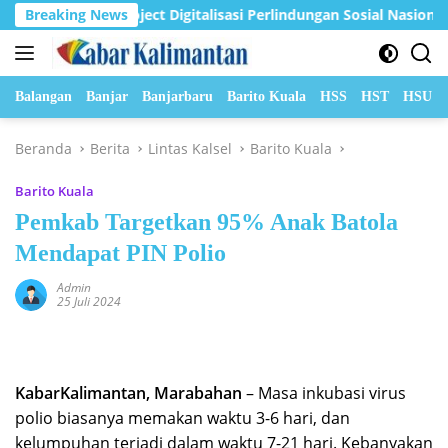
Langsung
i Pilot Project Digitalisasi Perlindungan Sosial Nasional 2026
Breaking News
ke
konten
Balangan
Banjar
Banjarbaru
Barito Kuala
HSS
HST
HSU
Beranda
Berita
Lintas Kalsel
Barito Kuala
Barito Kuala
Pemkab Targetkan 95% Anak Batola
Mendapat PIN Polio
Admin
25 Juli 2024
KabarKalimantan, Marabahan
– Masa inkubasi virus
polio biasanya memakan waktu 3-6 hari, dan
kelumpuhan terjadi dalam waktu 7-21 hari. Kebanyakan