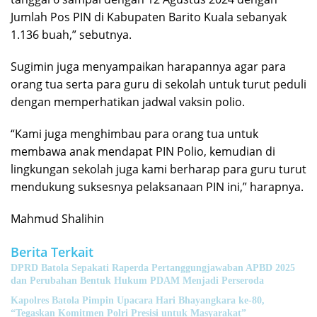
Jumlah Pos PIN di Kabupaten Barito Kuala sebanyak
1.136 buah,” sebutnya.
Sugimin juga menyampaikan harapannya agar para
orang tua serta para guru di sekolah untuk turut peduli
dengan memperhatikan jadwal vaksin polio.
“Kami juga menghimbau para orang tua untuk
membawa anak mendapat PIN Polio, kemudian di
lingkungan sekolah juga kami berharap para guru turut
mendukung suksesnya pelaksanaan PIN ini,” harapnya.
Mahmud Shalihin
Berita Terkait
DPRD Batola Sepakati Raperda Pertanggungjawaban APBD 2025
dan Perubahan Bentuk Hukum PDAM Menjadi Perseroda
Kapolres Batola Pimpin Upacara Hari Bhayangkara ke-80,
“Tegaskan Komitmen Polri Presisi untuk Masyarakat”