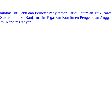
nimalisir Debu dan Perketat Penyiraman Air di Sejumlah Titik Rawa
2026, Pemko Banjarmasin Tegaskan Komitmen Pengelolaan Anggara
hmi Kapolres Anyar