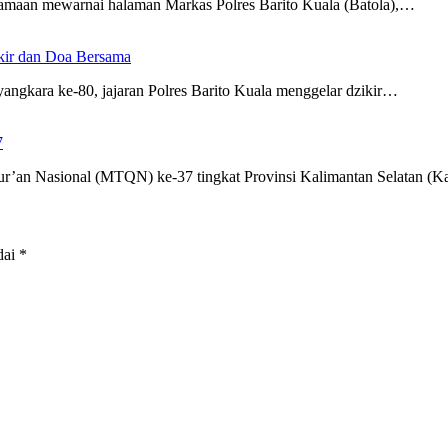
amaan mewarnai halaman Markas Polres Barito Kuala (Batola),…
ikir dan Doa Bersama
gkara ke-80, jajaran Polres Barito Kuala menggelar dzikir…
7
r’an Nasional (MTQN) ke-37 tingkat Provinsi Kalimantan Selatan (K
dai
*