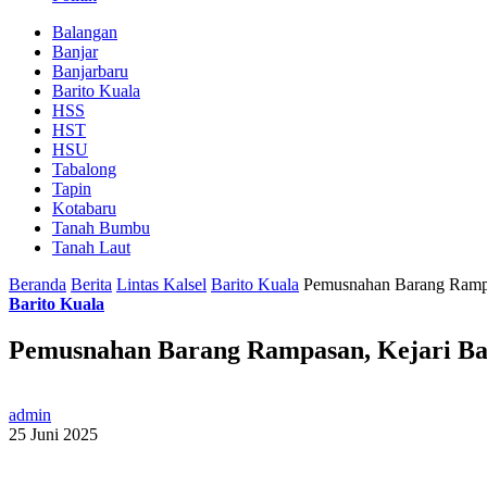
Balangan
Banjar
Banjarbaru
Barito Kuala
HSS
HST
HSU
Tabalong
Tapin
Kotabaru
Tanah Bumbu
Tanah Laut
Beranda
Berita
Lintas Kalsel
Barito Kuala
Pemusnahan Barang Rampa
Barito Kuala
Pemusnahan Barang Rampasan, Kejari B
admin
25 Juni 2025