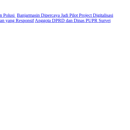
n Polusi
Banjarmasin Dipercaya Jadi Pilot Project Digitalisasi
n yang Responsif
Anggota DPRD dan Dinas PUPR Survei