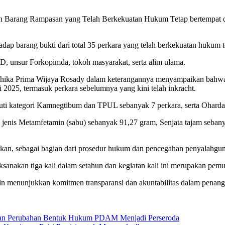
an Barang Rampasan yang Telah Berkekuatan Hukum Tetap bertempat 
p barang bukti dari total 35 perkara yang telah berkekuatan hukum te
PRD, unsur Forkopimda, tokoh masyarakat, serta alim ulama.
dhika Prima Wijaya Rosady dalam keterangannya menyampaikan bahwa 
 2025, termasuk perkara sebelumnya yang kini telah inkracht.
uti kategori Kamnegtibum dan TPUL sebanyak 7 perkara, serta Oharda 
 jenis Metamfetamin (sabu) sebanyak 91,27 gram, Senjata tajam seban
rkan, sebagai bagian dari prosedur hukum dan pencegahan penyalahgu
anakan tiga kali dalam setahun dan kegiatan kali ini merupakan pem
menunjukkan komitmen transparansi dan akuntabilitas dalam penangan
an Perubahan Bentuk Hukum PDAM Menjadi Perseroda