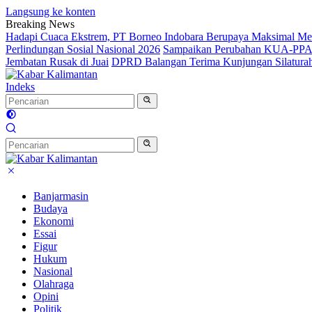
Langsung ke konten
Breaking News
Hadapi Cuaca Ekstrem, PT Borneo Indobara Berupaya Maksimal Memi
Perlindungan Sosial Nasional 2026
Sampaikan Perubahan KUA-PPAS 
Jembatan Rusak di Juai
DPRD Balangan Terima Kunjungan Silatura
Indeks
Banjarmasin
Budaya
Ekonomi
Essai
Figur
Hukum
Nasional
Olahraga
Opini
Politik