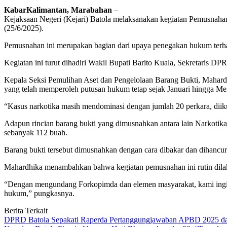
KabarKalimantan, Marabahan
–
Kejaksaan Negeri (Kejari) Batola melaksanakan kegiatan Pemusnah
(25/6/2025).
Pemusnahan ini merupakan bagian dari upaya penegakan hukum terhada
Kegiatan ini turut dihadiri Wakil Bupati Barito Kuala, Sekretaris D
Kepala Seksi Pemulihan Aset dan Pengelolaan Barang Bukti, Mahar
yang telah memperoleh putusan hukum tetap sejak Januari hingga Mei
“Kasus narkotika masih mendominasi dengan jumlah 20 perkara, diik
Adapun rincian barang bukti yang dimusnahkan antara lain Narkotika
sebanyak 112 buah.
Barang bukti tersebut dimusnahkan dengan cara dibakar dan dihancu
Mahardhika menambahkan bahwa kegiatan pemusnahan ini rutin dilaks
“Dengan mengundang Forkopimda dan elemen masyarakat, kami ingin 
hukum,” pungkasnya.
Berita Terkait
DPRD Batola Sepakati Raperda Pertanggungjawaban APBD 2025 d