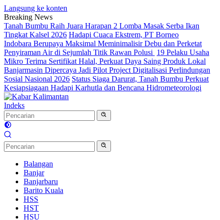
Langsung ke konten
Breaking News
Tanah Bumbu Raih Juara Harapan 2 Lomba Masak Serba Ikan
Tingkat Kalsel 2026
Hadapi Cuaca Ekstrem, PT Borneo
Indobara Berupaya Maksimal Meminimalisir Debu dan Perketat
Penyiraman Air di Sejumlah Titik Rawan Polusi
19 Pelaku Usaha
Mikro Terima Sertifikat Halal, Perkuat Daya Saing Produk Lokal
Banjarmasin Dipercaya Jadi Pilot Project Digitalisasi Perlindungan
Sosial Nasional 2026
Status Siaga Darurat, Tanah Bumbu Perkuat
Kesiapsiagaan Hadapi Karhutla dan Bencana Hidrometeorologi
Indeks
Balangan
Banjar
Banjarbaru
Barito Kuala
HSS
HST
HSU