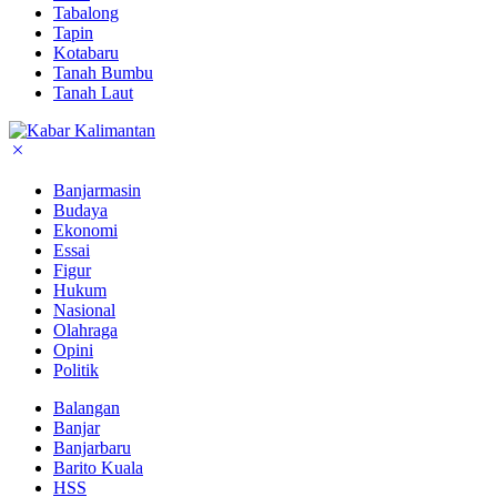
Tabalong
Tapin
Kotabaru
Tanah Bumbu
Tanah Laut
Banjarmasin
Budaya
Ekonomi
Essai
Figur
Hukum
Nasional
Olahraga
Opini
Politik
Balangan
Banjar
Banjarbaru
Barito Kuala
HSS