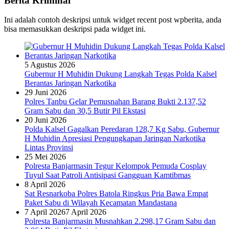
Berita Kriminal
Ini adalah contoh deskripsi untuk widget recent post wpberita, anda
bisa memasukkan deskripsi pada widget ini.
5 Agustus 2026
Gubernur H Muhidin Dukung Langkah Tegas Polda Kalsel
Berantas Jaringan Narkotika
29 Juni 2026
Polres Tanbu Gelar Pemusnahan Barang Bukti 2.137,52
Gram Sabu dan 30,5 Butir Pil Ekstasi
20 Juni 2026
Polda Kalsel Gagalkan Peredaran 128,7 Kg Sabu, Gubernur
H Muhidin Apresiasi Pengungkapan Jaringan Narkotika
Lintas Provinsi
25 Mei 2026
Polresta Banjarmasin Tegur Kelompok Pemuda Cosplay
Tuyul Saat Patroli Antisipasi Gangguan Kamtibmas
8 April 2026
Sat Resnarkoba Polres Batola Ringkus Pria Bawa Empat
Paket Sabu di Wilayah Kecamatan Mandastana
7 April 2026
7 April 2026
Polresta Banjarmasin Musnahkan 2.298,17 Gram Sabu dan