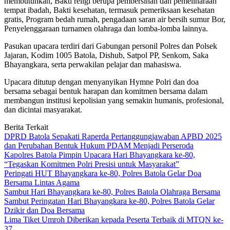
membutuhkan, Bakti religi berupa pembersihan dan pemeliharaan
tempat ibadah, Bakti kesehatan, termasuk pemeriksaan kesehatan
gratis, Program bedah rumah, pengadaan saran air bersih sumur Bor,
Penyelenggaraan turnamen olahraga dan lomba-lomba lainnya.
Pasukan upacara terdiri dari Gabungan personil Polres dan Polsek
Jajaran, Kodim 1005 Batola, Dishub, Satpol PP, Senkom, Saka
Bhayangkara, serta perwakilan pelajar dan mahasiswa.
Upacara ditutup dengan menyanyikan Hymne Polri dan doa
bersama sebagai bentuk harapan dan komitmen bersama dalam
membangun institusi kepolisian yang semakin humanis, profesional,
dan dicintai masyarakat.
Berita Terkait
DPRD Batola Sepakati Raperda Pertanggungjawaban APBD 2025
dan Perubahan Bentuk Hukum PDAM Menjadi Perseroda
Kapolres Batola Pimpin Upacara Hari Bhayangkara ke-80,
“Tegaskan Komitmen Polri Presisi untuk Masyarakat”
Peringati HUT Bhayangkara ke-80, Polres Batola Gelar Doa
Bersama Lintas Agama
Sambut Hari Bhayangkara ke-80, Polres Batola Olahraga Bersama
Sambut Peringatan Hari Bhayangkara ke-80, Polres Batola Gelar
Dzikir dan Doa Bersama
Lima Tiket Umroh Diberikan kepada Peserta Terbaik di MTQN ke-
37