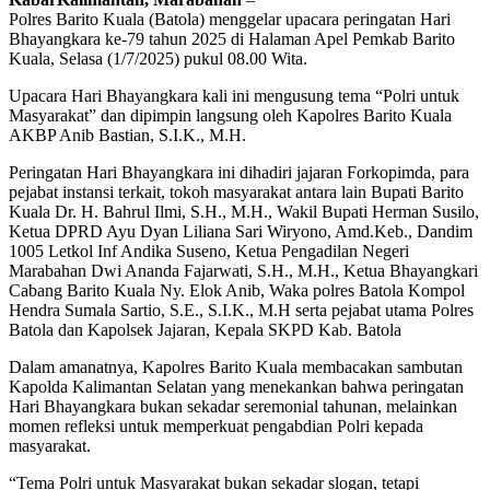
Polres Barito Kuala (Batola) menggelar upacara peringatan Hari
Bhayangkara ke-79 tahun 2025 di Halaman Apel Pemkab Barito
Kuala, Selasa (1/7/2025) pukul 08.00 Wita.
Upacara Hari Bhayangkara kali ini mengusung tema “Polri untuk
Masyarakat” dan dipimpin langsung oleh Kapolres Barito Kuala
AKBP Anib Bastian, S.I.K., M.H.
Peringatan Hari Bhayangkara ini dihadiri jajaran Forkopimda, para
pejabat instansi terkait, tokoh masyarakat antara lain Bupati Barito
Kuala Dr. H. Bahrul Ilmi, S.H., M.H., Wakil Bupati Herman Susilo,
Ketua DPRD Ayu Dyan Liliana Sari Wiryono, Amd.Keb., Dandim
1005 Letkol Inf Andika Suseno, Ketua Pengadilan Negeri
Marabahan Dwi Ananda Fajarwati, S.H., M.H., Ketua Bhayangkari
Cabang Barito Kuala Ny. Elok Anib, Waka polres Batola Kompol
Hendra Sumala Sartio, S.E., S.I.K., M.H serta pejabat utama Polres
Batola dan Kapolsek Jajaran, Kepala SKPD Kab. Batola
Dalam amanatnya, Kapolres Barito Kuala membacakan sambutan
Kapolda Kalimantan Selatan yang menekankan bahwa peringatan
Hari Bhayangkara bukan sekadar seremonial tahunan, melainkan
momen refleksi untuk memperkuat pengabdian Polri kepada
masyarakat.
“Tema Polri untuk Masyarakat bukan sekadar slogan, tetapi