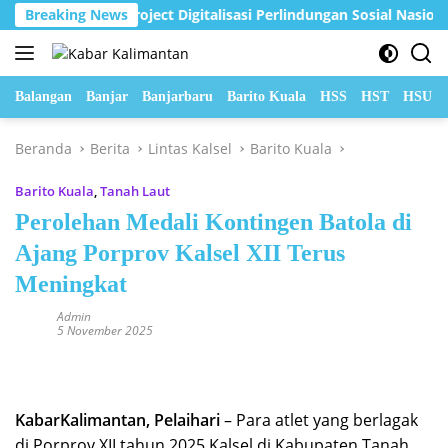
Langsung
 Jadi Pilot Project Digitalisasi Perlindungan Sosial Nasional 2026
Breaking News
ke
konten
Balangan
Banjar
Banjarbaru
Barito Kuala
HSS
HST
HSU
Beranda
Berita
Lintas Kalsel
Barito Kuala
Barito Kuala
,
Tanah Laut
Perolehan Medali Kontingen Batola di
Ajang Porprov Kalsel XII Terus
Meningkat
Admin
5 November 2025
KabarKalimantan, Pelaihari
– Para atlet yang berlagak
di Porprov XII tahun 2025 Kalsel di Kabupaten Tanah