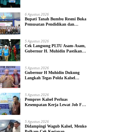
Provinsi Kalsel
6 Agustus 2026
Bupati Tanah Bumbu Resmi Buka
Pemusatan Pendidikan dan
Pelatihan Calon Paskibraka 2026
5 Agustus 2026
Cek Langsung PLTU Asam-Asam,
Gubernur H. Muhidin Pastikan
Perbaikan Listrik Terus Dikebut
5 Agustus 2026
Gubernur H Muhidin Dukung
Langkah Tegas Polda Kalsel
Berantas Jaringan Narkotika
5 Agustus 2026
Pemprov Kalsel Perluas
Kesempatan Kerja Lewat Job Fair
2026
5 Agustus 2026
Didampingi Wagub Kalsel, Menko
Polkam Cek Kesiapan