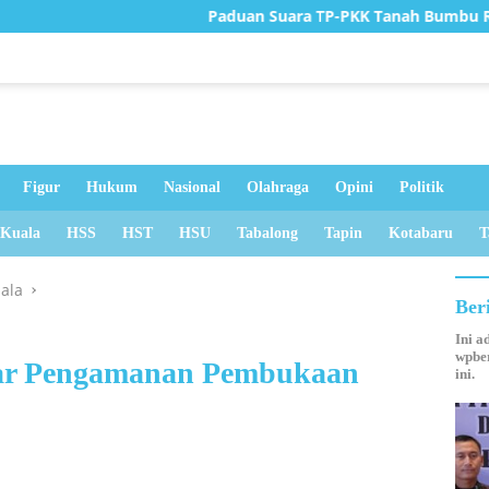
Paduan Suara TP-PKK Tanah Bumbu Raih Juara II Tingkat Pro
Figur
Hukum
Nasional
Olahraga
Opini
Politik
 Kuala
HSS
HST
HSU
Tabalong
Tapin
Kotabaru
T
uala
Ber
Ini a
wpber
elar Pengamanan Pembukaan
ini.