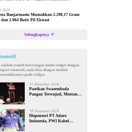
astana
il 2026
esta Banjarmasin Musnahkan 2.298,17 Gram
 dan 2.064 Butir Pil Ekstasi
Selengkapnya
tomotif
i adalah contoh keterangan untuk widget dengan
tegori otomotif, anda bisa dengan mudah
masukkannya pada widget.
31 Desember 2024
Pastikan Swasembada
Pangan Terwujud, Mentan
Andi Amran Bakal Rutin
Kunjungi Kalsel
18 Desember 2024
Disponsori PT Adaro
Indonesia, PWI Kalsel
Kembali Gelar Turnamen
Futsal antar Wartawan se-