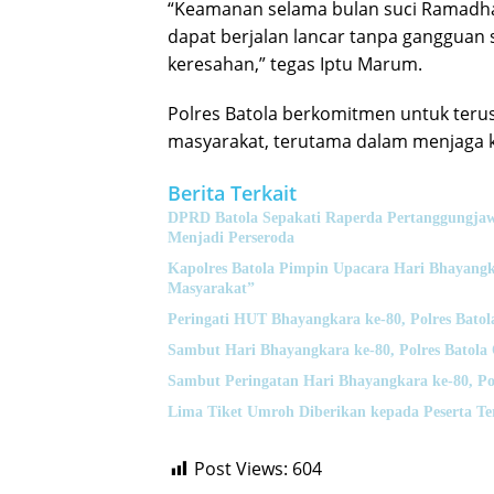
“Keamanan selama bulan suci Ramadhan
dapat berjalan lancar tanpa gangguan
keresahan,” tegas Iptu Marum.
Polres Batola berkomitmen untuk teru
masyarakat, terutama dalam menjaga 
Berita Terkait
DPRD Batola Sepakati Raperda Pertanggung
Menjadi Perseroda
Kapolres Batola Pimpin Upacara Hari Bhayangk
Masyarakat”
Peringati HUT Bhayangkara ke-80, Polres Bato
Sambut Hari Bhayangkara ke-80, Polres Batola
Sambut Peringatan Hari Bhayangkara ke-80, Pol
Lima Tiket Umroh Diberikan kepada Peserta T
Post Views:
604