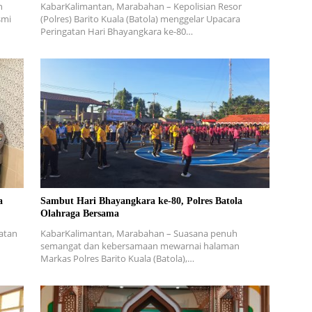
n
KabarKalimantan, Marabahan – Kepolisian Resor
smi
(Polres) Barito Kuala (Batola) menggelar Upacara
Peringatan Hari Bhayangkara ke-80…
a
Sambut Hari Bhayangkara ke-80, Polres Batola
Olahraga Bersama
atan
KabarKalimantan, Marabahan – Suasana penuh
semangat dan kebersamaan mewarnai halaman
Markas Polres Barito Kuala (Batola),…