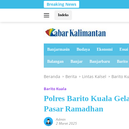
Langsung
Breaking News
ke
konten
Indeks
Banjarmasin
Budaya
Ekonomi
Essai
Balangan
Banjar
Banjarbaru
Barito
Beranda
Berita
Lintas Kalsel
Barito K
Barito Kuala
Polres Barito Kuala G
Pasar Ramadhan
Admin
2 Maret 2025