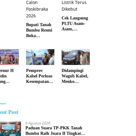
Cek Langsung
PLTU Asam-
Bupati Tanah
Asam,
Bumbu Resmi
Gubernur H.
Buka
Muhidin
Pemusatan
Pastikan
Pendidikan
Perbaikan
dan Pelatihan
Listrik Terus
Calon
Dikebut
Paskibraka
2026
Pemprov
Didampingi
rnur H
Kalsel Perluas
Wagub Kalsel,
din
Kesempatan
Menko
ung
Kerja Lewat
Polkam Cek
kah Tegas
Job Fair 2026
Kesiapan
a Kalsel
Penanganan
ntas
Karhutla
ngan
otika
ent Post
6 Agustus 2026
Paduan Suara TP-PKK Tanah
Bumbu Raih Juara II Tingkat