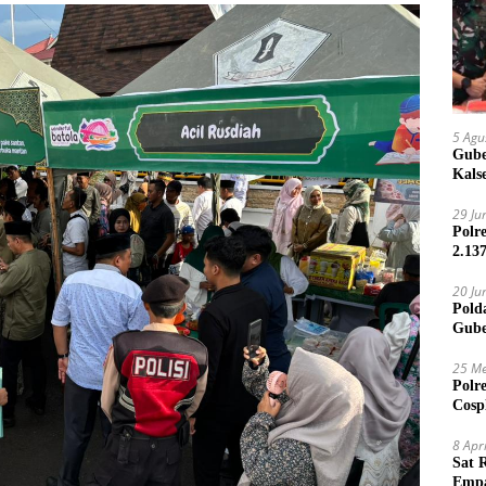
5 Agu
Gube
Kals
29 Ju
Polr
2.13
20 Ju
Pold
Gube
Jari
25 Me
Polr
Cosp
Kam
8 Apr
Sat 
Empa