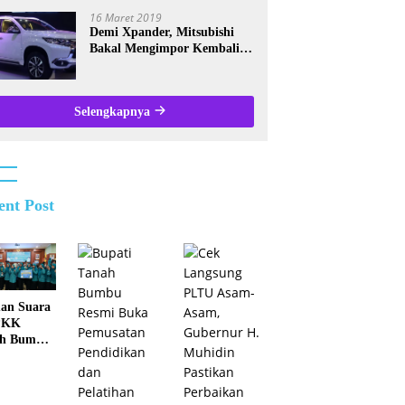
Kalsel
16 Maret 2019
Demi Xpander, Mitsubishi
Bakal Mengimpor Kembali
Pajero Sport
Selengkapnya
ent Post
an Suara
PKK
ah Bumbu
 Juara II
kat
nsi Kalsel