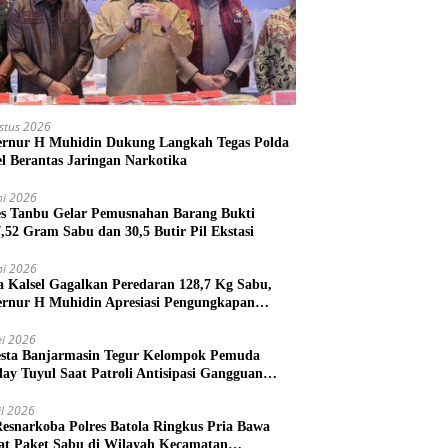
stus 2026
rnur H Muhidin Dukung Langkah Tegas Polda
el Berantas Jaringan Narkotika
ni 2026
es Tanbu Gelar Pemusnahan Barang Bukti
7,52 Gram Sabu dan 30,5 Butir Pil Ekstasi
ni 2026
a Kalsel Gagalkan Peredaran 128,7 Kg Sabu,
rnur H Muhidin Apresiasi Pengungkapan
ngan Narkotika Lintas Provinsi
i 2026
esta Banjarmasin Tegur Kelompok Pemuda
lay Tuyul Saat Patroli Antisipasi Gangguan
tibmas
il 2026
Resnarkoba Polres Batola Ringkus Pria Bawa
t Paket Sabu di Wilayah Kecamatan