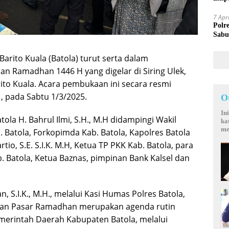
Mand
7 Apr
Polr
Sabu
Barito Kuala (Batola) turut serta dalam
 Ramadhan 1446 H yang digelar di Siring Ulek,
o Kuala. Acara pembukaan ini secara resmi
 , pada Sabtu 1/3/2025.
O
In
a H. Bahrul Ilmi, S.H., M.H didampingi Wakil
ka
me
 Batola, Forkopimda Kab. Batola, Kapolres Batola
tio, S.E. S.I.K. M.H, Ketua TP PKK Kab. Batola, para
. Batola, Ketua Baznas, pimpinan Bank Kalsel dan
, S.I.K., M.H., melalui Kasi Humas Polres Batola,
tan Pasar Ramadhan merupakan agenda rutin
merintah Daerah Kabupaten Batola, melalui