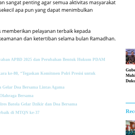
 sangat penting agar semua aktivitas masyarakat
 sekecil apa pun yang dapat menimbulkan
s memberikan pelayanan terbaik kepada
keamanan dan ketertiban selama bulan Ramadhan.
jawaban APBD 2025 dan Perubahan Bentuk Hukum PDAM
Gube
ara ke-80, “Tegaskan Komitmen Polri Presisi untuk
Muhi
Duk
Lang
la Gelar Doa Bersama Lintas Agama
Pold
 Olahraga Bersama
Bera
Jari
res Batola Gelar Dzikir dan Doa Bersama
Nark
Rec
erbaik di MTQN ke-37