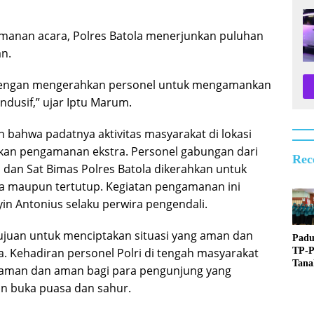
manan acara, Polres Batola menerjunkan puluhan
n.
engan mengerahkan personel untuk mengamankan
ondusif,” ujar Iptu Marum.
bahwa padatnya aktivitas masyarakat di lokasi
n pengamanan ekstra. Personel gabungan dari
Rec
, dan Sat Bimas Polres Batola dikerahkan untuk
 maupun tertutup. Kegiatan pengamanan ini
yin Antonius selaku perwira pengendali.
juan untuk menciptakan situasi yang aman dan
Padu
TP-
ya. Kehadiran personel Polri di tengah masyarakat
Tan
yaman dan aman bagi para pengunjung yang
Raih
an buka puasa dan sahur.
Ting
Provi