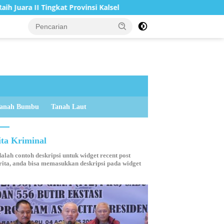
vinsi Kalsel
Bupati Tanah Bumbu Resmi Buka Pemusatan
anah Bumbu
Tanah Laut
ita Kriminal
dalah contoh deskripsi untuk widget recent post
ita, anda bisa memasukkan deskripsi pada widget