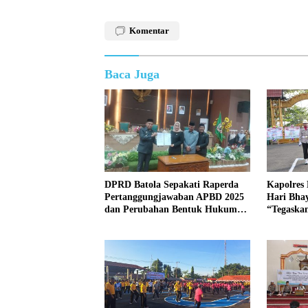
Komentar
Baca Juga
DPRD Batola Sepakati Raperda
Kapolres
Pertanggungjawaban APBD 2025
Hari Bha
dan Perubahan Bentuk Hukum
“Tegaskan
PDAM Menjadi Perseroda
untuk Ma