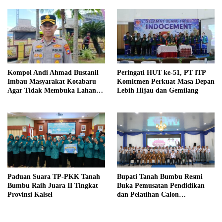
Kompol Andi Ahmad Bustanil
Peringati HUT ke-51, PT ITP
Imbau Masyarakat Kotabaru
Komitmen Perkuat Masa Depan
Agar Tidak Membuka Lahan
Lebih Hijau dan Gemilang
dengan cara Membakar
Paduan Suara TP-PKK Tanah
Bupati Tanah Bumbu Resmi
Bumbu Raih Juara II Tingkat
Buka Pemusatan Pendidikan
Provinsi Kalsel
dan Pelatihan Calon
Paskibraka 2026