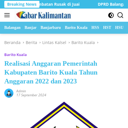
Langsung
 Jembatan Rusak di Juai
Breaking News
DPRD Balangan Terima Kunjung
ke
konten
Balangan
Banjar
Banjarbaru
Barito Kuala
HSS
HST
HSU
Beranda
Berita
Lintas Kalsel
Barito Kuala
Barito Kuala
Realisasi Anggaran Pemerintah
Kabupaten Barito Kuala Tahun
Anggaran 2022 dan 2023
Admin
17 September 2024