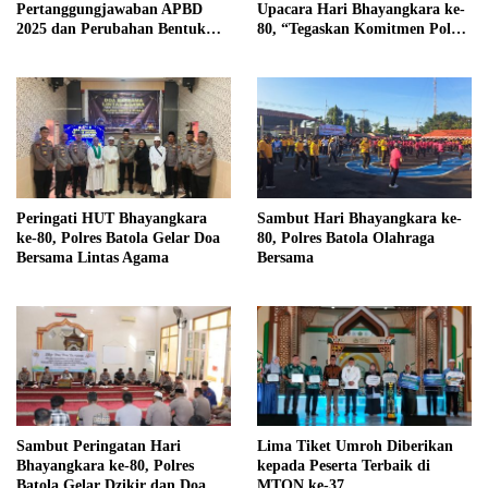
Pertanggungjawaban APBD
Upacara Hari Bhayangkara ke-
2025 dan Perubahan Bentuk
80, “Tegaskan Komitmen Polri
Hukum PDAM Menjadi
Presisi untuk Masyarakat”
Perseroda
Peringati HUT Bhayangkara
Sambut Hari Bhayangkara ke-
ke-80, Polres Batola Gelar Doa
80, Polres Batola Olahraga
Bersama Lintas Agama
Bersama
Sambut Peringatan Hari
Lima Tiket Umroh Diberikan
Bhayangkara ke-80, Polres
kepada Peserta Terbaik di
Batola Gelar Dzikir dan Doa
MTQN ke-37