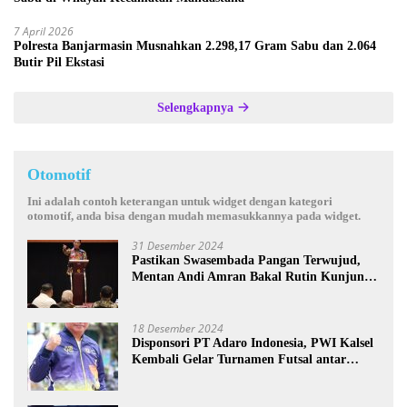
7 April 2026
Polresta Banjarmasin Musnahkan 2.298,17 Gram Sabu dan 2.064
Butir Pil Ekstasi
Selengkapnya
Otomotif
Ini adalah contoh keterangan untuk widget dengan kategori
otomotif, anda bisa dengan mudah memasukkannya pada widget.
31 Desember 2024
Pastikan Swasembada Pangan Terwujud,
Mentan Andi Amran Bakal Rutin Kunjungi
Kalsel
18 Desember 2024
Disponsori PT Adaro Indonesia, PWI Kalsel
Kembali Gelar Turnamen Futsal antar
Wartawan se-Kalsel