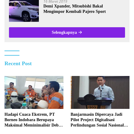
16 Maret 2019
Demi Xpander, Mitsubishi Bakal
Mengimpor Kembali Pajero Sport
Selengkapnya
Recent Post
Hadapi Cuaca Ekstrem, PT
Banjarmasin Dipercaya Jadi
Borneo Indobara Berupaya
Pilot Project Digitalisasi
Maksimal Meminimalisir Debu
Perlindungan Sosial Nasional
dan Perketat Penyiraman Air di
2026