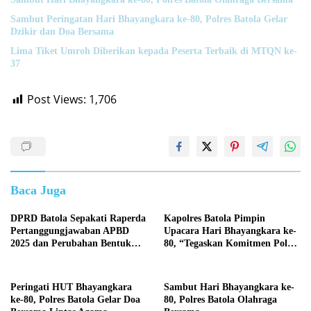
Sambut Peringatan Hari Bhayangkara ke-80, Polres Batola Gelar
Dzikir dan Doa Bersama
Lima Tiket Umroh Diberikan kepada Peserta Terbaik di MTQN ke-
37
Post Views:
1,706
Baca Juga
DPRD Batola Sepakati Raperda
Kapolres Batola Pimpin
Pertanggungjawaban APBD
Upacara Hari Bhayangkara ke-
2025 dan Perubahan Bentuk
80, “Tegaskan Komitmen Polri
Hukum PDAM Menjadi
Presisi untuk Masyarakat”
Perseroda
Peringati HUT Bhayangkara
Sambut Hari Bhayangkara ke-
ke-80, Polres Batola Gelar Doa
80, Polres Batola Olahraga