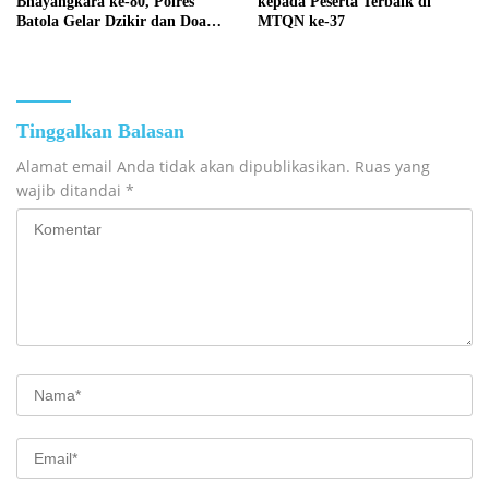
Bhayangkara ke-80, Polres
kepada Peserta Terbaik di
Batola Gelar Dzikir dan Doa
MTQN ke-37
Bersama
Tinggalkan Balasan
Alamat email Anda tidak akan dipublikasikan.
Ruas yang
wajib ditandai
*