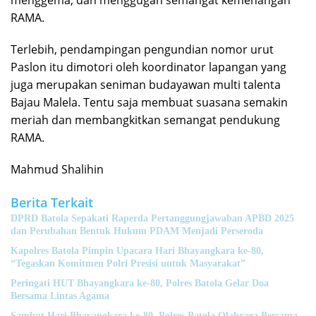
menggema, dan menggugah semangat kemenangan
RAMA.
Terlebih, pendampingan pengundian nomor urut
Paslon itu dimotori oleh koordinator lapangan yang
juga merupakan seniman budayawan multi talenta
Bajau Malela. Tentu saja membuat suasana semakin
meriah dan membangkitkan semangat pendukung
RAMA.
Mahmud Shalihin
Berita Terkait
DPRD Batola Sepakati Raperda Pertanggungjawaban APBD 2025
dan Perubahan Bentuk Hukum PDAM Menjadi Perseroda
Kapolres Batola Pimpin Upacara Hari Bhayangkara ke-80,
“Tegaskan Komitmen Polri Presisi untuk Masyarakat”
Peringati HUT Bhayangkara ke-80, Polres Batola Gelar Doa
Bersama Lintas Agama
Sambut Hari Bhayangkara ke-80, Polres Batola Olahraga Bersama