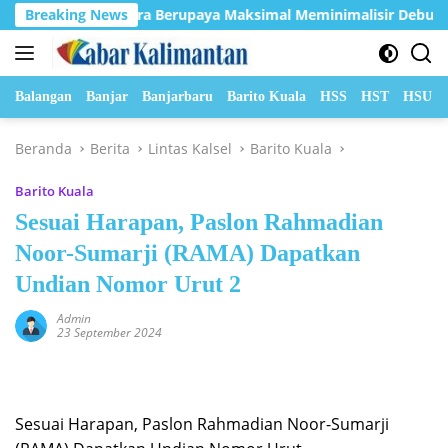
Langsung
o Indobara Berupaya Maksimal Meminimalisir Debu dan Perketat
Breaking News
ke
konten
Balangan
Banjar
Banjarbaru
Barito Kuala
HSS
HST
HSU
Beranda
Berita
Lintas Kalsel
Barito Kuala
Barito Kuala
Sesuai Harapan, Paslon Rahmadian
Noor-Sumarji (RAMA) Dapatkan
Undian Nomor Urut 2
Admin
23 September 2024
Sesuai Harapan, Paslon Rahmadian Noor-Sumarji