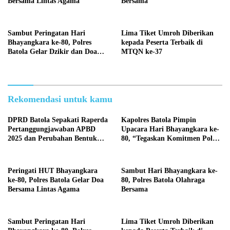
Bersama Lintas Agama
Bersama
Sambut Peringatan Hari
Lima Tiket Umroh Diberikan
Bhayangkara ke-80, Polres
kepada Peserta Terbaik di
Batola Gelar Dzikir dan Doa
MTQN ke-37
Bersama
Rekomendasi untuk kamu
DPRD Batola Sepakati Raperda
Kapolres Batola Pimpin
Pertanggungjawaban APBD
Upacara Hari Bhayangkara ke-
2025 dan Perubahan Bentuk
80, “Tegaskan Komitmen Polri
Hukum PDAM Menjadi
Presisi untuk Masyarakat”
Perseroda
Peringati HUT Bhayangkara
Sambut Hari Bhayangkara ke-
ke-80, Polres Batola Gelar Doa
80, Polres Batola Olahraga
Bersama Lintas Agama
Bersama
Sambut Peringatan Hari
Lima Tiket Umroh Diberikan