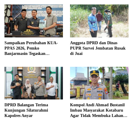
Sejumlah Titik Rawan Polusi
Sampaikan Perubahan KUA-
Anggota DPRD dan Dinas
PPAS 2026, Pemko
PUPR Survei Jembatan Rusak
Banjarmasin Tegaskan
di Juai
Komitmen Pengelolaan
Anggaran yang Responsif
DPRD Balangan Terima
Kompol Andi Ahmad Bustanil
Kunjungan Silaturahmi
Imbau Masyarakat Kotabaru
Kapolres Anyar
Agar Tidak Membuka Lahan
dengan cara Membakar