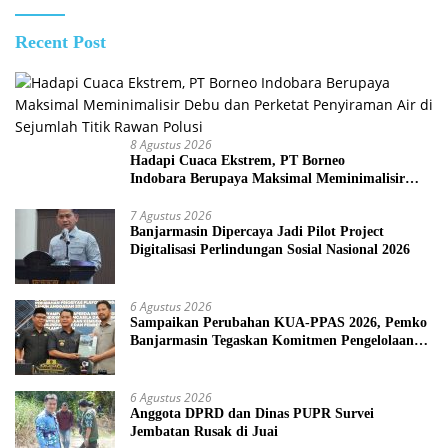
Recent Post
8 Agustus 2026
Hadapi Cuaca Ekstrem, PT Borneo
Indobara Berupaya Maksimal Meminimalisir
Debu dan Perketat Penyiraman Air di Sejumlah
Titik Rawan Polusi
7 Agustus 2026
Banjarmasin Dipercaya Jadi Pilot Project
Digitalisasi Perlindungan Sosial Nasional 2026
6 Agustus 2026
Sampaikan Perubahan KUA-PPAS 2026, Pemko
Banjarmasin Tegaskan Komitmen Pengelolaan
Anggaran yang Responsif
6 Agustus 2026
Anggota DPRD dan Dinas PUPR Survei
Jembatan Rusak di Juai