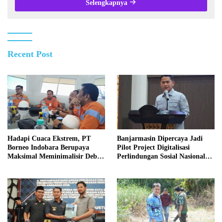
Selengkapnya
Recent Post
Hadapi Cuaca Ekstrem, PT
Banjarmasin Dipercaya Jadi
Borneo Indobara Berupaya
Pilot Project Digitalisasi
Maksimal Meminimalisir Debu
Perlindungan Sosial Nasional
dan Perketat Penyiraman Air di
2026
Sejumlah Titik Rawan Polusi