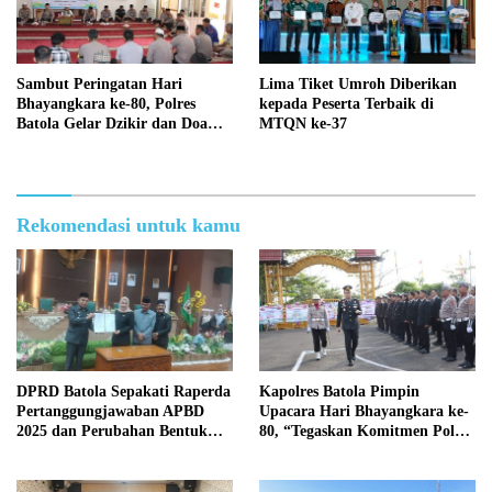
Sambut Peringatan Hari
Lima Tiket Umroh Diberikan
Bhayangkara ke-80, Polres
kepada Peserta Terbaik di
Batola Gelar Dzikir dan Doa
MTQN ke-37
Bersama
Rekomendasi untuk kamu
DPRD Batola Sepakati Raperda
Kapolres Batola Pimpin
Pertanggungjawaban APBD
Upacara Hari Bhayangkara ke-
2025 dan Perubahan Bentuk
80, “Tegaskan Komitmen Polri
Hukum PDAM Menjadi
Presisi untuk Masyarakat”
Perseroda