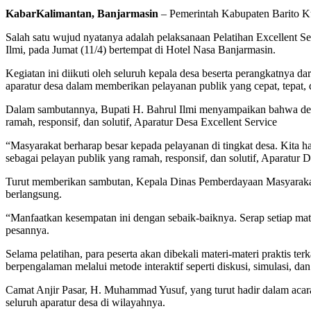
KabarKalimantan, Banjarmasin
– Pemerintah Kabupaten Barito Ku
Salah satu wujud nyatanya adalah pelaksanaan Pelatihan Excellent Se
Ilmi, pada Jumat (11/4) bertempat di Hotel Nasa Banjarmasin.
Kegiatan ini diikuti oleh seluruh kepala desa beserta perangkatnya d
aparatur desa dalam memberikan pelayanan publik yang cepat, tepat,
Dalam sambutannya, Bupati H. Bahrul Ilmi menyampaikan bahwa desa 
ramah, responsif, dan solutif, Aparatur Desa Excellent Service
“Masyarakat berharap besar kepada pelayanan di tingkat desa. Kita h
sebagai pelayan publik yang ramah, responsif, dan solutif, Aparatur D
Turut memberikan sambutan, Kepala Dinas Pemberdayaan Masyarakat 
berlangsung.
“Manfaatkan kesempatan ini dengan sebaik-baiknya. Serap setiap mat
pesannya.
Selama pelatihan, para peserta akan dibekali materi-materi praktis ter
berpengalaman melalui metode interaktif seperti diskusi, simulasi, dan
Camat Anjir Pasar, H. Muhammad Yusuf, yang turut hadir dalam acara 
seluruh aparatur desa di wilayahnya.