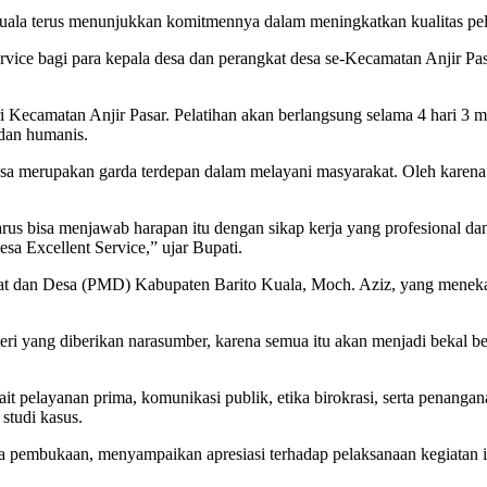
ala terus menunjukkan komitmennya dalam meningkatkan kualitas pela
rvice bagi para kepala desa dan perangkat desa se-Kecamatan Anjir Pas
ari Kecamatan Anjir Pasar. Pelatihan akan berlangsung selama 4 hari 3
 dan humanis.
merupakan garda terdepan dalam melayani masyarakat. Oleh karena it
arus bisa menjawab harapan itu dengan sikap kerja yang profesional da
esa Excellent Service,” ujar Bupati.
dan Desa (PMD) Kabupaten Barito Kuala, Moch. Aziz, yang menekankan
eri yang diberikan narasumber, karena semua itu akan menjadi bekal b
kait pelayanan prima, komunikasi publik, etika birokrasi, serta penanga
 studi kasus.
pembukaan, menyampaikan apresiasi terhadap pelaksanaan kegiatan ini. 