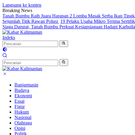
Langsung ke konten
Breaking News
Tanah Bumbu Raih Juara Harapan 2 Lomba Masak Serba Ikan Tingka
Sejumlah Titik Rawan Polusi
19 Pelaku Usaha Mikro Terima Sertifik
Siaga Darurat, Tanah Bumbu Perkuat Kesiapsiagaan Hadapi Karhutl
Indeks
Banjarmasin
Budaya
Ekonomi
Essai
Figur
Hukum
Nasional
Olahraga
Opini
Politik