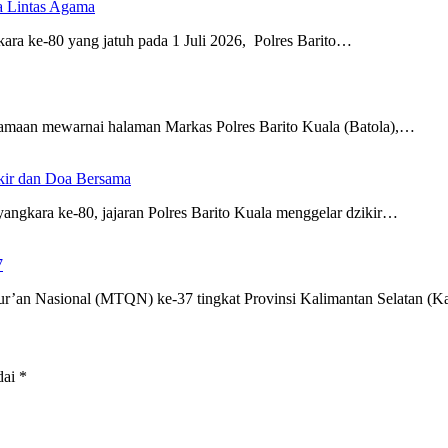
a Lintas Agama
ra ke-80 yang jatuh pada 1 Juli 2026, Polres Barito…
amaan mewarnai halaman Markas Polres Barito Kuala (Batola),…
ikir dan Doa Bersama
gkara ke-80, jajaran Polres Barito Kuala menggelar dzikir…
7
r’an Nasional (MTQN) ke-37 tingkat Provinsi Kalimantan Selatan (K
dai
*