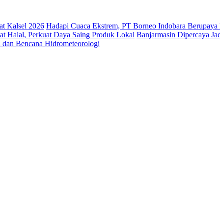
t Kalsel 2026
Hadapi Cuaca Ekstrem, PT Borneo Indobara Berupaya 
at Halal, Perkuat Daya Saing Produk Lokal
Banjarmasin Dipercaya Jadi
a dan Bencana Hidrometeorologi