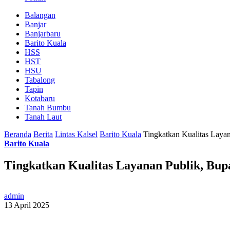
Balangan
Banjar
Banjarbaru
Barito Kuala
HSS
HST
HSU
Tabalong
Tapin
Kotabaru
Tanah Bumbu
Tanah Laut
Beranda
Berita
Lintas Kalsel
Barito Kuala
Tingkatkan Kualitas Layan
Barito Kuala
Tingkatkan Kualitas Layanan Publik, Bupa
admin
13 April 2025