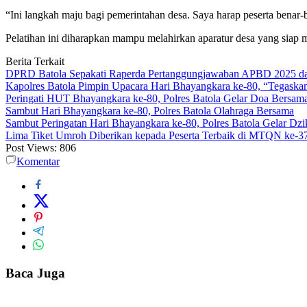
“Ini langkah maju bagi pemerintahan desa. Saya harap peserta bena
Pelatihan ini diharapkan mampu melahirkan aparatur desa yang siap
Berita Terkait
DPRD Batola Sepakati Raperda Pertanggungjawaban APBD 2025 d
Kapolres Batola Pimpin Upacara Hari Bhayangkara ke-80, “Tegaskan
Peringati HUT Bhayangkara ke-80, Polres Batola Gelar Doa Bersam
Sambut Hari Bhayangkara ke-80, Polres Batola Olahraga Bersama
Sambut Peringatan Hari Bhayangkara ke-80, Polres Batola Gelar Dz
Lima Tiket Umroh Diberikan kepada Peserta Terbaik di MTQN ke-3
Post Views:
806
Komentar
Baca Juga