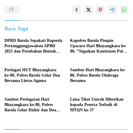
Baca Juga
DPRD Batola Sepakati Raperda
Kapolres Batola Pimpin
Pertanggungjawaban APBD
Upacara Hari Bhayangkara ke-
2025 dan Perubahan Bentuk
80, “Tegaskan Komitmen Polri
Hukum PDAM Menjadi
Presisi untuk Masyarakat”
Perseroda
Peringati HUT Bhayangkara
Sambut Hari Bhayangkara ke-
ke-80, Polres Batola Gelar Doa
80, Polres Batola Olahraga
Bersama Lintas Agama
Bersama
Sambut Peringatan Hari
Lima Tiket Umroh Diberikan
Bhayangkara ke-80, Polres
kepada Peserta Terbaik di
Batola Gelar Dzikir dan Doa
MTQN ke-37
Bersama