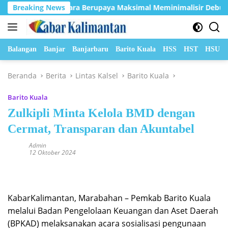
Langsung
orneo Indobara Berupaya Maksimal Meminimalisir Debu dan Perk
Breaking News
ke
konten
Balangan
Banjar
Banjarbaru
Barito Kuala
HSS
HST
HSU
Beranda
Berita
Lintas Kalsel
Barito Kuala
Barito Kuala
Zulkipli Minta Kelola BMD dengan
Cermat, Transparan dan Akuntabel
Admin
12 Oktober 2024
KabarKalimantan, Marabahan – Pemkab Barito Kuala
melalui Badan Pengelolaan Keuangan dan Aset Daerah
(BPKAD) melaksanakan acara sosialisasi pengunaan