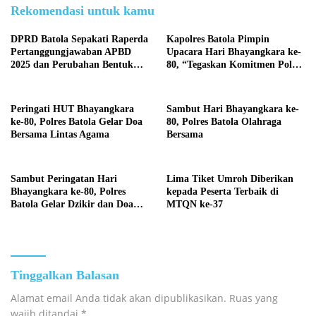
Rekomendasi untuk kamu
DPRD Batola Sepakati Raperda
Kapolres Batola Pimpin
Pertanggungjawaban APBD
Upacara Hari Bhayangkara ke-
2025 dan Perubahan Bentuk
80, “Tegaskan Komitmen Polri
Hukum PDAM Menjadi
Presisi untuk Masyarakat”
Perseroda
Peringati HUT Bhayangkara
Sambut Hari Bhayangkara ke-
ke-80, Polres Batola Gelar Doa
80, Polres Batola Olahraga
Bersama Lintas Agama
Bersama
Sambut Peringatan Hari
Lima Tiket Umroh Diberikan
Bhayangkara ke-80, Polres
kepada Peserta Terbaik di
Batola Gelar Dzikir dan Doa
MTQN ke-37
Bersama
Tinggalkan Balasan
Alamat email Anda tidak akan dipublikasikan.
Ruas yang
wajib ditandai
*