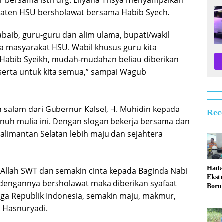
paten HSU bersholawat bersama Habib Syech.
baib, guru-guru dan alim ulama, bupati/wakil
ta masyarakat HSU. Wabil khusus guru kita
h Habib Syeikh, mudah-mudahan beliau diberikan
serta untuk kita semua,” sampai Wagub
salam dari Gubernur Kalsel, H. Muhidin kepada
Rec
nuh mulia ini. Dengan slogan bekerja bersama dan
imantan Selatan lebih maju dan sejahtera
Hada
a Allah SWT dan semakin cinta kepada Baginda Nabi
Ekst
gannya bersholawat maka diberikan syafaat
Born
juga Republik Indonesia, semakin maju, makmur,
Indo
paya
 Hasnuryadi.
Maks
Memi