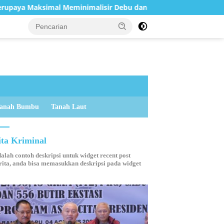
imalisir Debu dan Perketat Penyiraman Air di Sejumlah Titik 
anah Bumbu
Tanah Laut
ita Kriminal
dalah contoh deskripsi untuk widget recent post
ita, anda bisa memasukkan deskripsi pada widget