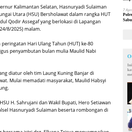
Mand
ernur Kalimantan Selatan, Hasnuryadi Sulaiman
7 Apr
ungai Utara (HSU) Bersholawat dalam rangka HUT
Polr
Sabu
dul Qodir Assegaf yang berlokasi di Lapangan
24/8/2025) malam.
an peringatan Hari Ulang Tahun (HUT) ke-80
igus penyambutan bulan mulia Maulid Nabi
O
In
ka
ng diatur oleh tim Laung Kuning Banjar di
me
at. Mulai memadati masyarakat, Maulid Habsyi
ung.
 HSU H. Sahrujani dan Wakil Bupati, Hero Setiawan
sel Hasnuryadi Sulaiman beserta rombongan di
 bersama istri drg. Ellyana Trisya menyampaikan