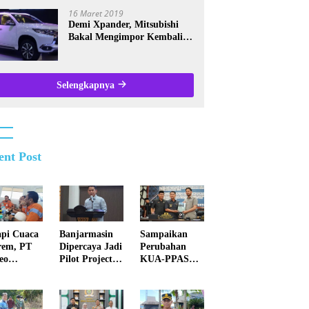
Kalsel
16 Maret 2019
Demi Xpander, Mitsubishi
Bakal Mengimpor Kembali
Pajero Sport
Selengkapnya
ent Post
pi Cuaca
Banjarmasin
Sampaikan
rem, PT
Dipercaya Jadi
Perubahan
eo
Pilot Project
KUA-PPAS
bara Beru
Digitalisasi
2026, Pemko
Perlindungan
Banjarmasin
imal
Sosial Nasional
Tegaskan
nimalisir
2026
Komitmen