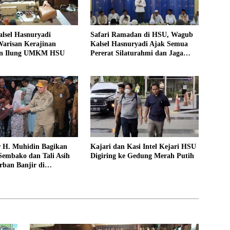
lsel Hasnuryadi
Safari Ramadan di HSU, Wagub
arisan Kerajinan
Kalsel Hasnuryadi Ajak Semua
an Ilung UMKM HSU
Pererat Silaturahmi dan Jaga
Kebersamaan Membangun
Daerah
 H. Muhidin Bagikan
Kajari dan Kasi Intel Kejari HSU
Sembako dan Tali Asih
Digiring ke Gedung Merah Putih
ban Banjir di
en HSU