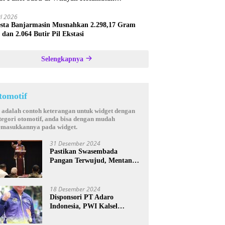
astana
il 2026
esta Banjarmasin Musnahkan 2.298,17 Gram
 dan 2.064 Butir Pil Ekstasi
Selengkapnya
tomotif
i adalah contoh keterangan untuk widget dengan
tegori otomotif, anda bisa dengan mudah
masukkannya pada widget.
31 Desember 2024
Pastikan Swasembada
Pangan Terwujud, Mentan
Andi Amran Bakal Rutin
Kunjungi Kalsel
18 Desember 2024
Disponsori PT Adaro
Indonesia, PWI Kalsel
Kembali Gelar Turnamen
Futsal antar Wartawan se-