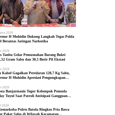
stus 2026
rnur H Muhidin Dukung Langkah Tegas Polda
el Berantas Jaringan Narkotika
ni 2026
es Tanbu Gelar Pemusnahan Barang Bukti
7,52 Gram Sabu dan 30,5 Butir Pil Ekstasi
ni 2026
a Kalsel Gagalkan Peredaran 128,7 Kg Sabu,
rnur H Muhidin Apresiasi Pengungkapan
ngan Narkotika Lintas Provinsi
i 2026
esta Banjarmasin Tegur Kelompok Pemuda
lay Tuyul Saat Patroli Antisipasi Gangguan
tibmas
il 2026
Resnarkoba Polres Batola Ringkus Pria Bawa
t Paket Sabu di Wilayah Kecamatan