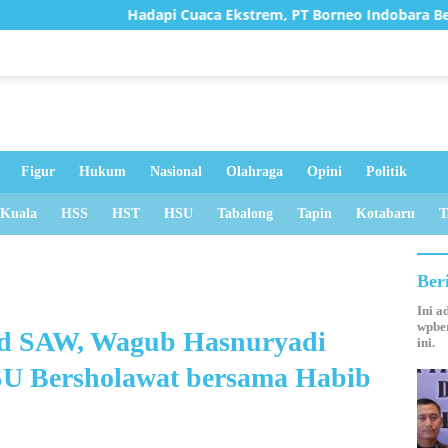
pi Cuaca Ekstrem, PT Borneo Indobara Berupaya Maksimal Memin
Figur
Hukum
Nasional
Olahraga
Opini
Politik
 Kuala
HSS
HST
HSU
Tabalong
Tapin
Kotabaru
T
Ber
Ini a
wpber
d SAW, Wagub Hasnuryadi
ini.
U Bersholawat bersama Habib