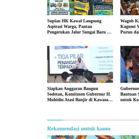
Supian HK Kawal Langsung
Wagub Ka
Aspirasi Warga, Pantau
Kagumi W
Pengerukan Jalur Sungai Baru di
Purun d
Danau Panggang
Siapkan Anggaran Bangun
Gubernur
Sodetan, Komitmen Gubernur H.
Bantuan 
Muhidin Atasi Banjir di Kawasan
untuk Kor
Banua Anam
Kabupat
Rekomendasi untuk kamu