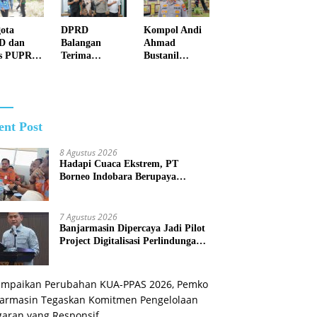
 dan
Pengelolaan
etat
Anggaran
ota
DPRD
Kompol Andi
iraman
yang Responsif
D dan
Balangan
Ahmad
i
s PUPR
Terima
Bustanil
mlah Titik
ei
Kunjungan
Imbau
n Polusi
atan
Silaturahmi
Masyarakat
k di Juai
Kapolres
Kotabaru Agar
Anyar
Tidak
Membuka
ent Post
Lahan dengan
cara
8 Agustus 2026
Membakar
Hadapi Cuaca Ekstrem, PT
Borneo Indobara Berupaya
Maksimal Meminimalisir Debu
dan Perketat Penyiraman Air di
Sejumlah Titik Rawan Polusi
7 Agustus 2026
Banjarmasin Dipercaya Jadi Pilot
Project Digitalisasi Perlindungan
Sosial Nasional 2026