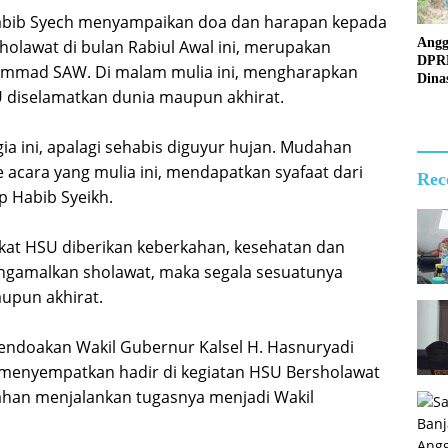
Debu
abib Syech menyampaikan doa dan harapan kepada
Perk
Angg
olawat di bulan Rabiul Awal ini, merupakan
Peny
DPR
ammad SAW. Di malam mulia ini, mengharapkan
Air d
Dina
Seju
U diselamatkan dunia maupun akhirat.
Surv
Rawa
Jemb
Rusa
ia ini, apalagi sehabis diguyur hujan. Mudahan
acara yang mulia ini, mendapatkan syafaat dari
Rec
 Habib Syeikh.
at HSU diberikan keberkahan, kesehatan dan
ngamalkan sholawat, maka segala sesuatunya
upun akhirat.
mendoakan Wakil Gubernur Kalsel H. Hasnuryadi
 menyempatkan hadir di kegiatan HSU Bersholawat
kahan menjalankan tugasnya menjadi Wakil