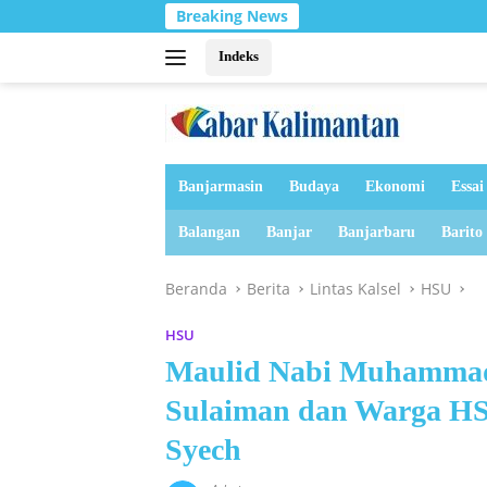
Langsung
Breaking News
Hada
ke
konten
Indeks
Banjarmasin
Budaya
Ekonomi
Essai
Balangan
Banjar
Banjarbaru
Barito
Beranda
Berita
Lintas Kalsel
HSU
HSU
‎Maulid Nabi Muhamma
Sulaiman dan Warga HS
Syech