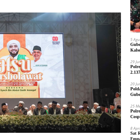
5 Agu
Gube
Kals
29 Ju
Polr
2.13
20 Ju
Pold
Gube
Jari
25 Me
Polr
Cosp
Kam
8 Apr
Sat 
Empa