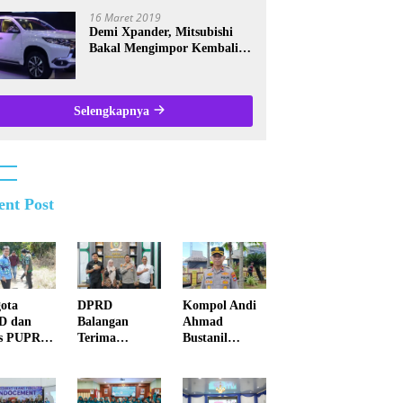
Kalsel
16 Maret 2019
Demi Xpander, Mitsubishi
Bakal Mengimpor Kembali
Pajero Sport
Selengkapnya
ent Post
ota
DPRD
Kompol Andi
D dan
Balangan
Ahmad
s PUPR
Terima
Bustanil
ei
Kunjungan
Imbau
atan
Silaturahmi
Masyarakat
k di Juai
Kapolres
Kotabaru Agar
Anyar
Tidak