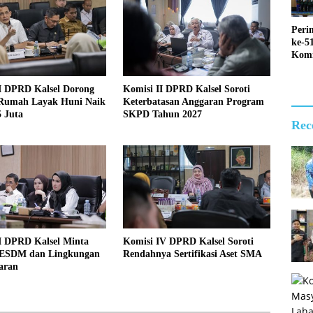
Peri
ke-5
Kom
Perk
Depa
II DPRD Kalsel Dorong
Komisi II DPRD Kalsel Soroti
Hija
Rumah Layak Huni Naik
Keterbatasan Anggaran Program
Gemi
 Juta
SKPD Tahun 2027
Rec
I DPRD Kalsel Minta
Komisi IV DPRD Kalsel Soroti
ESDM dan Lingkungan
Rendahnya Sertifikasi Aset SMA
aran