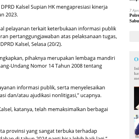
Mand
 DPRD Kalsel Supian HK mengapresiasi kinerja
7 Apr
un 2023.
Polr
Sabu
l pelayanan terkait keterbukaan informasi publik
poran pertanggungjawaban atas pelaksanaan tugas,
DPRD Kalsel, Selasa (20/2).
gungkapkan, pihaknya merupakan lembaga mandiri
O
dang-Undang Nomor 14 Tahun 2008 tentang
In
ka
me
ayanan informasi publik, serta menyelesaikan
si dan/atau ajudikasi nonlitigasi,” ucapnya.
KI Kalsel, katanya, telah memaksimalkan berbagai
yata provinsi yang sangat terbuka terhadap
ahan di tahun 2024 nanti bisa lebih baik lagi,”