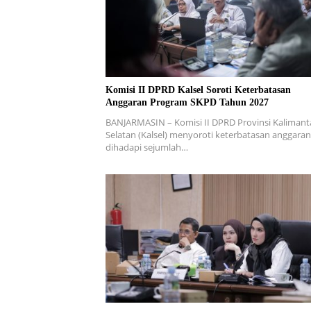
Komisi II DPRD Kalsel Soroti Keterbatasan
Anggaran Program SKPD Tahun 2027
BANJARMASIN – Komisi II DPRD Provinsi Kaliman
Selatan (Kalsel) menyoroti keterbatasan anggara
dihadapi sejumlah…