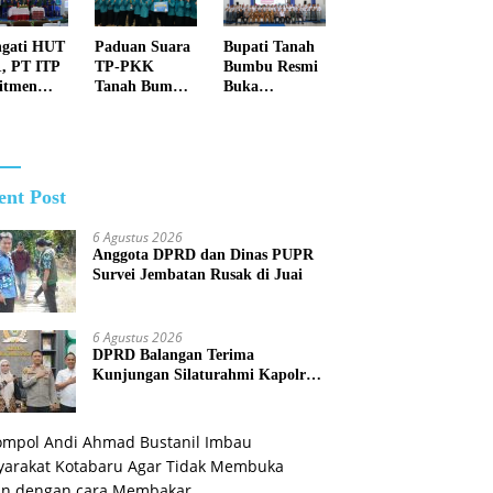
Membuka
Lahan dengan
ngati HUT
Paduan Suara
Bupati Tanah
cara
1, PT ITP
TP-PKK
Bumbu Resmi
Membakar
itmen
Tanah Bumbu
Buka
uat Masa
Raih Juara II
Pemusatan
n Lebih
Tingkat
Pendidikan
u dan
Provinsi Kalsel
dan Pelatihan
lang
Calon
Paskibraka
ent Post
2026
6 Agustus 2026
Anggota DPRD dan Dinas PUPR
Survei Jembatan Rusak di Juai
6 Agustus 2026
DPRD Balangan Terima
Kunjungan Silaturahmi Kapolres
Anyar