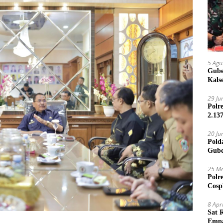
5 Agu
Gube
Kals
29 Ju
Polr
2.13
20 Ju
Pold
Gube
Jari
25 Me
Polr
Cosp
Kam
8 Apr
Sat 
Empa