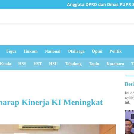
Anggota DPRD dan Dinas PUPR Survei Jembatan 
Figur
Hukum
Nasional
Olahraga
Opini
Politik
 Kuala
HSS
HST
HSU
Tabalong
Tapin
Kotabaru
T
Ber
Ini a
wpber
harap Kinerja KI Meningkat
ini.