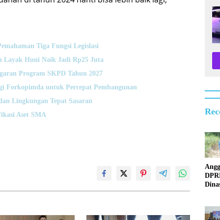
emahaman Tiga Fungsi Legislasi
 Layak Huni Naik Jadi Rp25 Juta
nggaran Program SKPD Tahun 2027
rgi Forkopimda untuk Percepat Pembangunan
dan Lingkungan Tepat Sasaran
Rec
fikasi Aset SMA
Angg
DPR
Dina
Surv
Jemb
Rusa