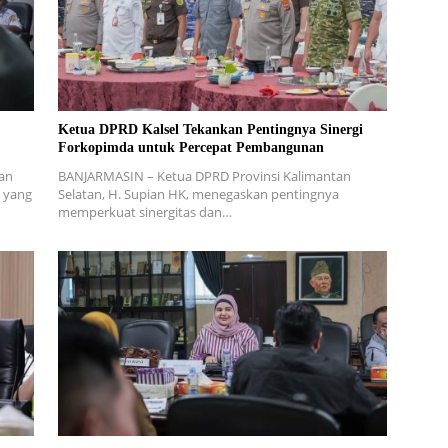
Ketua DPRD Kalsel Tekankan Pentingnya Sinergi
Forkopimda untuk Percepat Pembangunan
tan
BANJARMASIN – Ketua DPRD Provinsi Kalimantan
n yang
Selatan, H. Supian HK, menegaskan pentingnya
memperkuat sinergitas dan…