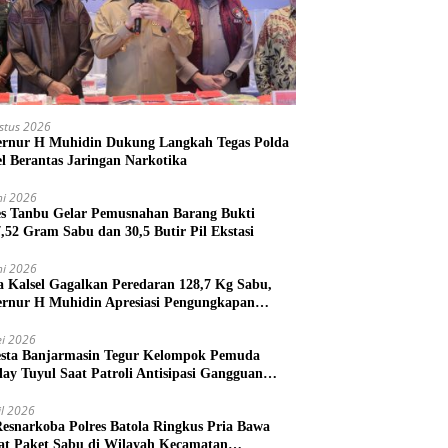
stus 2026
rnur H Muhidin Dukung Langkah Tegas Polda
el Berantas Jaringan Narkotika
ni 2026
es Tanbu Gelar Pemusnahan Barang Bukti
7,52 Gram Sabu dan 30,5 Butir Pil Ekstasi
ni 2026
a Kalsel Gagalkan Peredaran 128,7 Kg Sabu,
rnur H Muhidin Apresiasi Pengungkapan
ngan Narkotika Lintas Provinsi
i 2026
esta Banjarmasin Tegur Kelompok Pemuda
lay Tuyul Saat Patroli Antisipasi Gangguan
tibmas
il 2026
Resnarkoba Polres Batola Ringkus Pria Bawa
t Paket Sabu di Wilayah Kecamatan