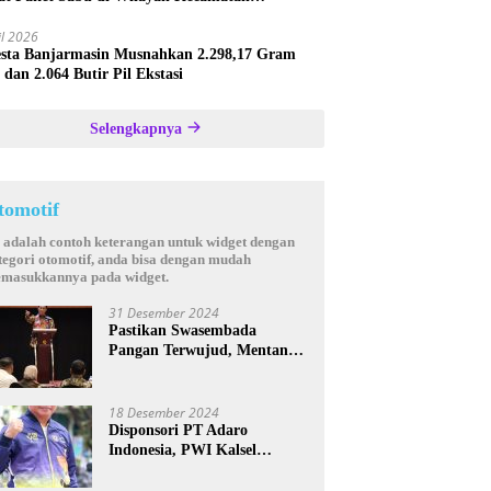
astana
il 2026
esta Banjarmasin Musnahkan 2.298,17 Gram
 dan 2.064 Butir Pil Ekstasi
Selengkapnya
tomotif
i adalah contoh keterangan untuk widget dengan
tegori otomotif, anda bisa dengan mudah
masukkannya pada widget.
31 Desember 2024
Pastikan Swasembada
Pangan Terwujud, Mentan
Andi Amran Bakal Rutin
Kunjungi Kalsel
18 Desember 2024
Disponsori PT Adaro
Indonesia, PWI Kalsel
Kembali Gelar Turnamen
Futsal antar Wartawan se-