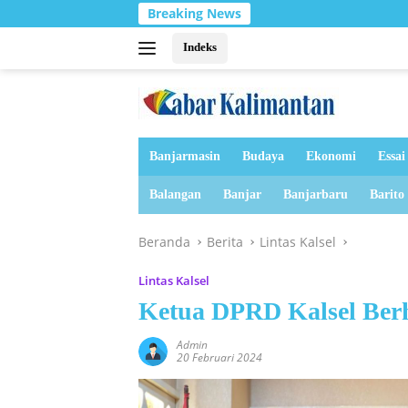
Langsung
Breaking News
ke
konten
Indeks
Banjarmasin
Budaya
Ekonomi
Essai
Balangan
Banjar
Banjarbaru
Barito
Beranda
Berita
Lintas Kalsel
Lintas Kalsel
Ketua DPRD Kalsel Ber
Admin
20 Februari 2024