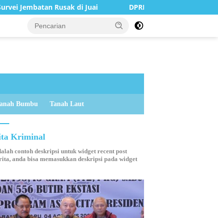
Rusak di Juai
DPRD Balangan Terima Kunjungan Silatura
anah Bumbu
Tanah Laut
ita Kriminal
dalah contoh deskripsi untuk widget recent post
ita, anda bisa memasukkan deskripsi pada widget