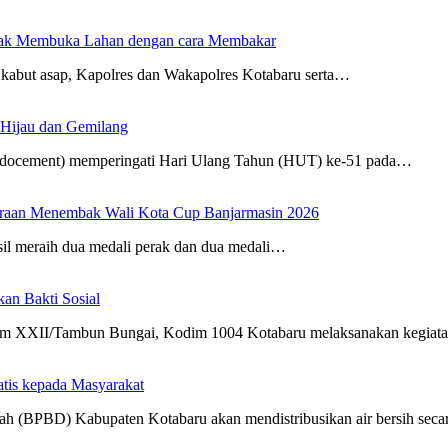
dak Membuka Lahan dengan cara Membakar
kabut asap, Kapolres dan Wakapolres Kotabaru serta…
 Hijau dan Gemilang
Indocement) memperingati Hari Ulang Tahun (HUT) ke-51 pada…
uaraan Menembak Wali Kota Cup Banjarmasin 2026
sil meraih dua medali perak dan dua medali…
n Bakti Sosial
m XXII/Tambun Bungai, Kodim 1004 Kotabaru melaksanakan kegia
atis kepada Masyarakat
h (BPBD) Kabupaten Kotabaru akan mendistribusikan air bersih sec