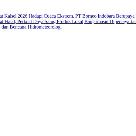
t Kalsel 2026
Hadapi Cuaca Ekstrem, PT Borneo Indobara Berupaya 
at Halal, Perkuat Daya Saing Produk Lokal
Banjarmasin Dipercaya Jadi
a dan Bencana Hidrometeorologi