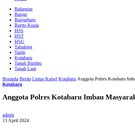
Balangan
Banjar
Banjarbaru
Barito Kuala
HSS
HST
HSU
Tabalong
Tapin
Kotabaru
Tanah Bumbu
Tanah Laut
Beranda
Berita
Lintas Kalsel
Kotabaru
Anggota Polres Kotabaru Imb
Kotabaru
Anggota Polres Kotabaru Imbau Masyarak
admin
13 April 2024