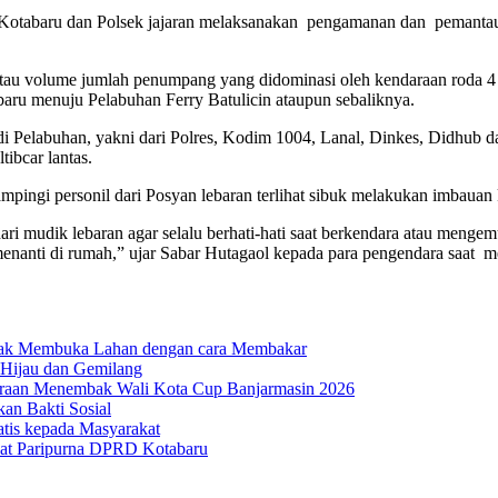
Kotabaru dan Polsek jajaran melaksanakan pengamanan dan pemantauan a
pantau volume jumlah penumpang yang didominasi oleh kendaraan roda 
aru menuju Pelabuhan Ferry Batulicin ataupun sebaliknya.
 Pelabuhan, yakni dari Polres, Kodim 1004, Lanal, Dinkes, Didhub dan 
bcar lantas.
mpingi personil dari Posyan lebaran terlihat sibuk melakukan imbauan
mudik lebaran agar selalu berhati-hati saat berkendara atau mengemudi
enanti di rumah,” ujar Sabar Hutagaol kepada para pengendara saat me
dak Membuka Lahan dengan cara Membakar
 Hijau dan Gemilang
uaraan Menembak Wali Kota Cup Banjarmasin 2026
n Bakti Sosial
atis kepada Masyarakat
at Paripurna DPRD Kotabaru