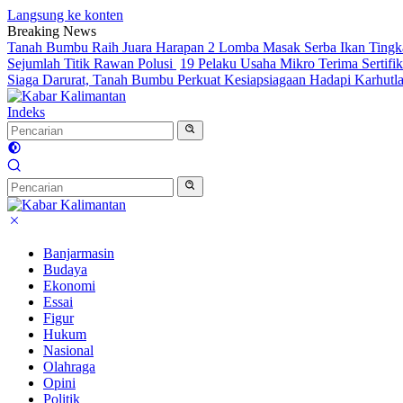
Langsung ke konten
Breaking News
Tanah Bumbu Raih Juara Harapan 2 Lomba Masak Serba Ikan Tingka
Sejumlah Titik Rawan Polusi
19 Pelaku Usaha Mikro Terima Sertifik
Siaga Darurat, Tanah Bumbu Perkuat Kesiapsiagaan Hadapi Karhutl
Indeks
Banjarmasin
Budaya
Ekonomi
Essai
Figur
Hukum
Nasional
Olahraga
Opini
Politik