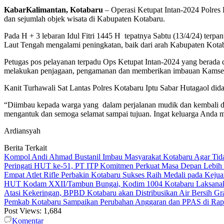
KabarKalimantan, Kotabaru
– Operasi Ketupat Intan-2024 Polres 
dan sejumlah objek wisata di Kabupaten Kotabaru.
Pada H + 3 lebaran Idul Fitri 1445 H tepatnya Sabtu (13/4/24) ter
Laut Tengah mengalami peningkatan, baik dari arah Kabupaten Kotab
Petugas pos pelayanan terpadu Ops Ketupat Intan-2024 yang berada di
melakukan penjagaan, pengamanan dan memberikan imbauan Kamselti
Kanit Turhawali Sat Lantas Polres Kotabaru Iptu Sabar Hutagaol dida
“Diimbau kepada warga yang dalam perjalanan mudik dan kembali dari 
mengantuk dan semoga selamat sampai tujuan. Ingat keluarga Anda m
Ardiansyah
Berita Terkait
Kompol Andi Ahmad Bustanil Imbau Masyarakat Kotabaru Agar Ti
Peringati HUT ke-51, PT ITP Komitmen Perkuat Masa Depan Lebih
Empat Atlet Rifle Perbakin Kotabaru Sukses Raih Medali pada Kej
HUT Kodam XXII/Tambun Bungai, Kodim 1004 Kotabaru Laksanaka
Atasi Kekeringan, BPBD Kotabaru akan Distribusikan Air Bersih Gr
Pemkab Kotabaru Sampaikan Perubahan Anggaran dan PPAS di Rap
Post Views:
1,684
Komentar