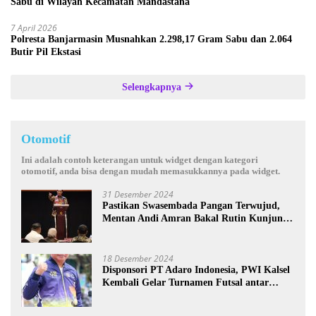
Sabu di Wilayah Kecamatan Mandastana
7 April 2026
Polresta Banjarmasin Musnahkan 2.298,17 Gram Sabu dan 2.064
Butir Pil Ekstasi
Selengkapnya
Otomotif
Ini adalah contoh keterangan untuk widget dengan kategori
otomotif, anda bisa dengan mudah memasukkannya pada widget.
31 Desember 2024
Pastikan Swasembada Pangan Terwujud,
Mentan Andi Amran Bakal Rutin Kunjungi
Kalsel
18 Desember 2024
Disponsori PT Adaro Indonesia, PWI Kalsel
Kembali Gelar Turnamen Futsal antar
Wartawan se-Kalsel