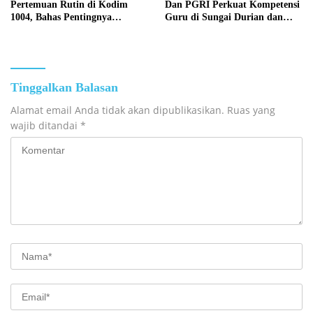
Pertemuan Rutin di Kodim
Dan PGRI Perkuat Kompetensi
1004, Bahas Pentingnya
Guru di Sungai Durian dan
Kesehatan Mental Perempuan
Pamukan Barat
Tinggalkan Balasan
Alamat email Anda tidak akan dipublikasikan.
Ruas yang
wajib ditandai
*