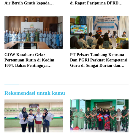
Air Bersih Gratis kepada
di Rapat Paripurna DPRD
Masyarakat
Kotabaru
GOW Kotabaru Gelar
PT Pelsart Tambang Kencana
Pertemuan Rutin di Kodim
Dan PGRI Perkuat Kompetensi
1004, Bahas Pentingnya
Guru di Sungai Durian dan
Kesehatan Mental Perempuan
Pamukan Barat
Rekomendasi untuk kamu