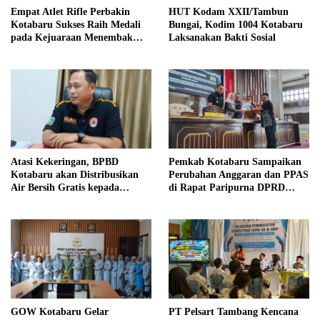
Empat Atlet Rifle Perbakin
HUT Kodam XXII/Tambun
Kotabaru Sukses Raih Medali
Bungai, Kodim 1004 Kotabaru
pada Kejuaraan Menembak
Laksanakan Bakti Sosial
Wali Kota Cup Banjarmasin
2026
Atasi Kekeringan, BPBD
Pemkab Kotabaru Sampaikan
Kotabaru akan Distribusikan
Perubahan Anggaran dan PPAS
Air Bersih Gratis kepada
di Rapat Paripurna DPRD
Masyarakat
Kotabaru
GOW Kotabaru Gelar
PT Pelsart Tambang Kencana