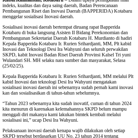
indeks, kualitas dan daya saing daerah, Badan Perencanaan
Pembangunan Riset dan Inovasi Daerah (BAPPERIDA) Kotabaru
menggelar sosialisasi Inovasi daerah.
Sosialisasi inovasi daerah bertempat diruang rapat Bapperida
Kotabaru di buka langsung Asisten II Bidang Perekonomian dan
Pembangunan Sekretariat Daerah Kotabaru H. Murdianto di hadiri
Kepala Bapperida Kotabaru Ir. Rurien Srihardjanti, MM, Plt kabid
Inovasi dan Teknologi Desi Ira Wahyuni dan seluruh perwakilan
SKPD, kabit Inovasi Badan Riset Daerah Provinsi Kalsel Tri yuni
Wulandari SH. MH selaku nara sumber dan masyarakat, Selasa
(25/02/25).
Kepala Bapperida Kotabaru Ir. Rurien Srihardjanti, MM melalui Plt
kabid Inovasi dan teknologi Desi Ira Wahyuni mengatakan
sosialisasi inovasi daerah ini sebenarnya sudah pernah kami inovasi
kan dan sosialisasikan di tahun-tahun sebelumnya.
“Tahun 2023 sebenarnya kita sudah inovatif, cuman di tahun 2024
kita menurun di karenakan kelemahannya SKPD belum mampu
menggali diri makanya kami lakukan bimtek kembali melalui
sosialisasi ini,” ucap Desi Ira Wahyuni.
Pelaksanaan inovasi daerah kenapa wajib dilakukan oleh setiap
SKPD tersebut berdasarkan UU No. 23 tahun 2014 tentang