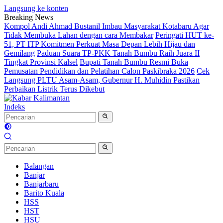
Langsung ke konten
Breaking News
Kompol Andi Ahmad Bustanil Imbau Masyarakat Kotabaru Agar
Tidak Membuka Lahan dengan cara Membakar
Peringati HUT ke-
51, PT ITP Komitmen Perkuat Masa Depan Lebih Hijau dan
Gemilang
Paduan Suara TP-PKK Tanah Bumbu Raih Juara II
Tingkat Provinsi Kalsel
Bupati Tanah Bumbu Resmi Buka
Pemusatan Pendidikan dan Pelatihan Calon Paskibraka 2026
Cek
Langsung PLTU Asam-Asam, Gubernur H. Muhidin Pastikan
Perbaikan Listrik Terus Dikebut
Indeks
Balangan
Banjar
Banjarbaru
Barito Kuala
HSS
HST
HSU