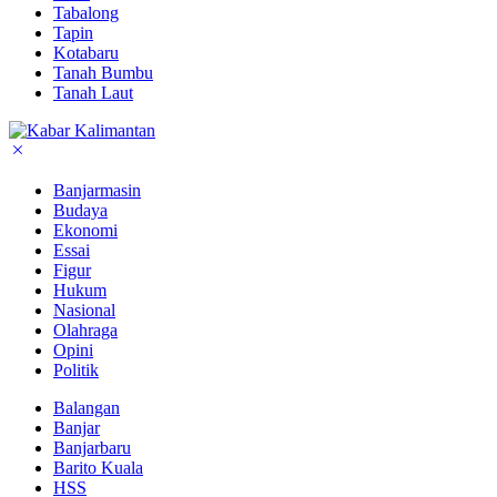
Tabalong
Tapin
Kotabaru
Tanah Bumbu
Tanah Laut
Banjarmasin
Budaya
Ekonomi
Essai
Figur
Hukum
Nasional
Olahraga
Opini
Politik
Balangan
Banjar
Banjarbaru
Barito Kuala
HSS