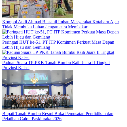
Kompol Andi Ahmad Bustanil Imbau Masyarakat Kotabaru Agar
Tidak Membuka Lahan dengan cara Membakar
Peringati HUT ke-51, PT ITP Komitmen Perkuat Masa Depan
Lebih Hijau dan Gemilang
Paduan Suara TP-PKK Tanah Bumbu Raih Juara II Tingkat
Provinsi Kalsel
Bupati Tanah Bumbu Resmi Buka Pemusatan Pendidikan dan
Pelatihan Calon Paskibraka 2026