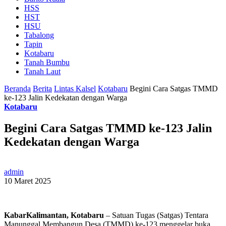
HSS
HST
HSU
Tabalong
Tapin
Kotabaru
Tanah Bumbu
Tanah Laut
Beranda
Berita
Lintas Kalsel
Kotabaru
Begini Cara Satgas TMMD
ke-123 Jalin Kedekatan dengan Warga
Kotabaru
Begini Cara Satgas TMMD ke-123 Jalin
Kedekatan dengan Warga
admin
10 Maret 2025
KabarKalimantan, Kotabaru
– Satuan Tugas (Satgas) Tentara
Manunggal Membangun Desa (TMMD) ke-123 menggelar buka