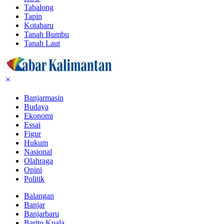
Tabalong
Tapin
Kotabaru
Tanah Bumbu
Tanah Laut
Banjarmasin
Budaya
Ekonomi
Essai
Figur
Hukum
Nasional
Olahraga
Opini
Politik
Balangan
Banjar
Banjarbaru
Barito Kuala