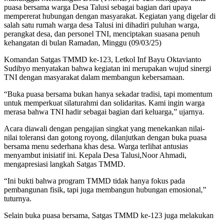
puasa bersama warga Desa Talusi sebagai bagian dari upaya
mempererat hubungan dengan masyarakat. Kegiatan yang digelar di
salah satu rumah warga desa Talusi ini dihadiri puluhan warga,
perangkat desa, dan personel TNI, menciptakan suasana penuh
kehangatan di bulan Ramadan, Minggu (09/03/25)
Komandan Satgas TMMD ke-123, Letkol Inf Bayu Oktavianto
Sudibyo menyatakan bahwa kegiatan ini merupakan wujud sinergi
TNI dengan masyarakat dalam membangun kebersamaan.
“Buka puasa bersama bukan hanya sekadar tradisi, tapi momentum
untuk memperkuat silaturahmi dan solidaritas. Kami ingin warga
merasa bahwa TNI hadir sebagai bagian dari keluarga,” ujarnya.
Acara diawali dengan pengajian singkat yang menekankan nilai-
nilai toleransi dan gotong royong, dilanjutkan dengan buka puasa
bersama menu sederhana khas desa. Warga terlihat antusias
menyambut inisiatif ini. Kepala Desa Talusi,Noor Ahmadi,
mengapresiasi langkah Satgas TMMD.
“Ini bukti bahwa program TMMD tidak hanya fokus pada
pembangunan fisik, tapi juga membangun hubungan emosional,”
tuturnya.
Selain buka puasa bersama, Satgas TMMD ke-123 juga melakukan