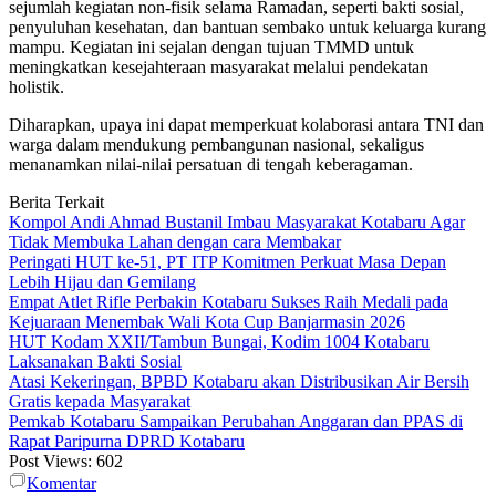
sejumlah kegiatan non-fisik selama Ramadan, seperti bakti sosial,
penyuluhan kesehatan, dan bantuan sembako untuk keluarga kurang
mampu. Kegiatan ini sejalan dengan tujuan TMMD untuk
meningkatkan kesejahteraan masyarakat melalui pendekatan
holistik.
Diharapkan, upaya ini dapat memperkuat kolaborasi antara TNI dan
warga dalam mendukung pembangunan nasional, sekaligus
menanamkan nilai-nilai persatuan di tengah keberagaman.
Berita Terkait
Kompol Andi Ahmad Bustanil Imbau Masyarakat Kotabaru Agar
Tidak Membuka Lahan dengan cara Membakar
Peringati HUT ke-51, PT ITP Komitmen Perkuat Masa Depan
Lebih Hijau dan Gemilang
Empat Atlet Rifle Perbakin Kotabaru Sukses Raih Medali pada
Kejuaraan Menembak Wali Kota Cup Banjarmasin 2026
HUT Kodam XXII/Tambun Bungai, Kodim 1004 Kotabaru
Laksanakan Bakti Sosial
Atasi Kekeringan, BPBD Kotabaru akan Distribusikan Air Bersih
Gratis kepada Masyarakat
Pemkab Kotabaru Sampaikan Perubahan Anggaran dan PPAS di
Rapat Paripurna DPRD Kotabaru
Post Views:
602
Komentar