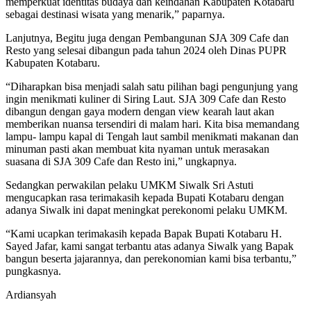
memperkuat identitas budaya dan keindahan Kabupaten Kotabaru
sebagai destinasi wisata yang menarik,” paparnya.
Lanjutnya, Begitu juga dengan Pembangunan SJA 309 Cafe dan
Resto yang selesai dibangun pada tahun 2024 oleh Dinas PUPR
Kabupaten Kotabaru.
“Diharapkan bisa menjadi salah satu pilihan bagi pengunjung yang
ingin menikmati kuliner di Siring Laut. SJA 309 Cafe dan Resto
dibangun dengan gaya modern dengan view kearah laut akan
memberikan nuansa tersendiri di malam hari. Kita bisa memandang
lampu- lampu kapal di Tengah laut sambil menikmati makanan dan
minuman pasti akan membuat kita nyaman untuk merasakan
suasana di SJA 309 Cafe dan Resto ini,” ungkapnya.
Sedangkan perwakilan pelaku UMKM Siwalk Sri Astuti
mengucapkan rasa terimakasih kepada Bupati Kotabaru dengan
adanya Siwalk ini dapat meningkat perekonomi pelaku UMKM.
“Kami ucapkan terimakasih kepada Bapak Bupati Kotabaru H.
Sayed Jafar, kami sangat terbantu atas adanya Siwalk yang Bapak
bangun beserta jajarannya, dan perekonomian kami bisa terbantu,”
pungkasnya.
Ardiansyah