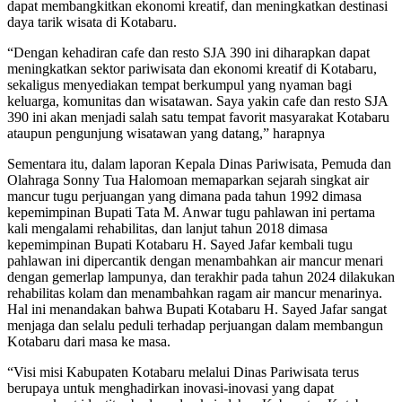
dapat membangkitkan ekonomi kreatif, dan meningkatkan destinasi
daya tarik wisata di Kotabaru.
“Dengan kehadiran cafe dan resto SJA 390 ini diharapkan dapat
meningkatkan sektor pariwisata dan ekonomi kreatif di Kotabaru,
sekaligus menyediakan tempat berkumpul yang nyaman bagi
keluarga, komunitas dan wisatawan. Saya yakin cafe dan resto SJA
390 ini akan menjadi salah satu tempat favorit masyarakat Kotabaru
ataupun pengunjung wisatawan yang datang,” harapnya
Sementara itu, dalam laporan Kepala Dinas Pariwisata, Pemuda dan
Olahraga Sonny Tua Halomoan memaparkan sejarah singkat air
mancur tugu perjuangan yang dimana pada tahun 1992 dimasa
kepemimpinan Bupati Tata M. Anwar tugu pahlawan ini pertama
kali mengalami rehabilitas, dan lanjut tahun 2018 dimasa
kepemimpinan Bupati Kotabaru H. Sayed Jafar kembali tugu
pahlawan ini dipercantik dengan menambahkan air mancur menari
dengan gemerlap lampunya, dan terakhir pada tahun 2024 dilakukan
rehabilitas kolam dan menambahkan ragam air mancur menarinya.
Hal ini menandakan bahwa Bupati Kotabaru H. Sayed Jafar sangat
menjaga dan selalu peduli terhadap perjuangan dalam membangun
Kotabaru dari masa ke masa.
“Visi misi Kabupaten Kotabaru melalui Dinas Pariwisata terus
berupaya untuk menghadirkan inovasi-inovasi yang dapat