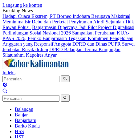
Langsung ke konten
Breaking News
Hadapi Cuaca Ekstrem, PT Borneo Indobara Berupaya Maksimal
Meminimalisir Debu dan Perketat Penyiraman Air di Sejumlah Titik
Rawan Polusi
Banjarmasin Dipercaya Jadi Pilot Project Digitalisasi
Perlindungan Sosial Nasional 2026
Sampaikan Perubahan KUA-
PPAS 2026, Pemko Banjarmasin Tegaskan Komitmen Pengelolaan
Anggaran yang Responsif
Anggota DPRD dan Dinas PUPR Survei
Jembatan Rusak di Juai
DPRD Balangan Terima Kunjungan
Silaturahmi Kapolres Anyar
Indeks
Balangan
Banjar
Banjarbaru
Barito Kuala
HSS
HST