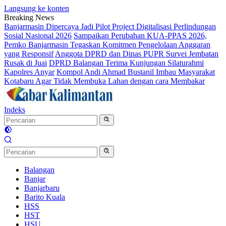
Langsung ke konten
Breaking News
Banjarmasin Dipercaya Jadi Pilot Project Digitalisasi Perlindungan
Sosial Nasional 2026
Sampaikan Perubahan KUA-PPAS 2026,
Pemko Banjarmasin Tegaskan Komitmen Pengelolaan Anggaran
yang Responsif
Anggota DPRD dan Dinas PUPR Survei Jembatan
Rusak di Juai
DPRD Balangan Terima Kunjungan Silaturahmi
Kapolres Anyar
Kompol Andi Ahmad Bustanil Imbau Masyarakat
Kotabaru Agar Tidak Membuka Lahan dengan cara Membakar
Indeks
Balangan
Banjar
Banjarbaru
Barito Kuala
HSS
HST
HSU