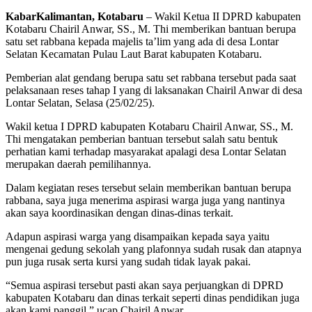
KabarKalimantan, Kotabaru
– Wakil Ketua II DPRD kabupaten
Kotabaru Chairil Anwar, SS., M. Thi memberikan bantuan berupa
satu set rabbana kepada majelis ta’lim yang ada di desa Lontar
Selatan Kecamatan Pulau Laut Barat kabupaten Kotabaru.
Pemberian alat gendang berupa satu set rabbana tersebut pada saat
pelaksanaan reses tahap I yang di laksanakan Chairil Anwar di desa
Lontar Selatan, Selasa (25/02/25).
Wakil ketua I DPRD kabupaten Kotabaru Chairil Anwar, SS., M.
Thi mengatakan pemberian bantuan tersebut salah satu bentuk
perhatian kami terhadap masyarakat apalagi desa Lontar Selatan
merupakan daerah pemilihannya.
Dalam kegiatan reses tersebut selain memberikan bantuan berupa
rabbana, saya juga menerima aspirasi warga juga yang nantinya
akan saya koordinasikan dengan dinas-dinas terkait.
Adapun aspirasi warga yang disampaikan kepada saya yaitu
mengenai gedung sekolah yang plafonnya sudah rusak dan atapnya
pun juga rusak serta kursi yang sudah tidak layak pakai.
“Semua aspirasi tersebut pasti akan saya perjuangkan di DPRD
kabupaten Kotabaru dan dinas terkait seperti dinas pendidikan juga
akan kami panggil,” ucap Chairil Anwar.