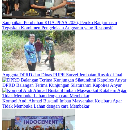
Sampaikan Perubahan KUA-PPAS 2026, Pemko Banjarmasin
Tegaskan Komitmen Pengelolaan Anggaran yang Responsif
Anggota DPRD dan Dinas PUPR Survei Jembatan Rusak di Juai
DPRD Balangan Terima Kunjungan Silaturahmi Kapolres Anyar
Kompol Andi Ahmad Bustanil Imbau Masyarakat Kotabaru Agar
Tidak Membuka Lahan dengan cara Membakar