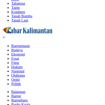
Tabalong
Tapin
Kotabaru
Tanah Bumbu
Tanah Laut
Banjarmasin
Budaya
Ekonomi
Essai
Figur
Hukum
Nasional
Olahraga
Opini
Politik
Balangan
Banjar
Banjarbaru
Barito Kuala