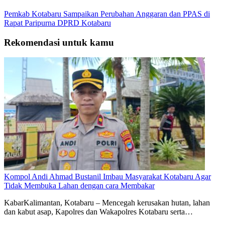
Pemkab Kotabaru Sampaikan Perubahan Anggaran dan PPAS di
Rapat Paripurna DPRD Kotabaru
Rekomendasi untuk kamu
Kompol Andi Ahmad Bustanil Imbau Masyarakat Kotabaru Agar
Tidak Membuka Lahan dengan cara Membakar
KabarKalimantan, Kotabaru – Mencegah kerusakan hutan, lahan
dan kabut asap, Kapolres dan Wakapolres Kotabaru serta…