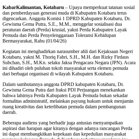
KabarKalimantan, Kotabaru
– Upaya memperkuat tatanan sosial
dan pemberdayaan generasi muda di Kabupaten Kotabaru terus
digencarkan. Anggota Komisi 1 DPRD Kabupaten Kotabaru, Dr.
Gewisma Gema Putra, S.E., M.M., menggelar sosialisasi dua
peraturan daerah (Perda) krusial, yakni Perda Kabupaten Layak
Pemuda dan Perda Penyelenggaraan Toleransi Kehidupan
Bermasyarakat, Rabu (01/04/26)
Kegiatan ini menghadirkan narasumber ahli dari Kejaksaan Negeri
Kotabaru, yakni M. Thoriq Fahri, S.H., M.H. dan Rizky Firdaus
Subchan, S.H., M.Kn. selaku Jaksa Pengacara Negara (JPN). Acara
ini dihadiri oleh puluhan tokoh masyarakat serta elemen pemuda
dari berbagai organisasi di wilayah Kabupaten Kotabaru.
Dalam sambutannya anggota DPRD kabupaten Kotabaru, Dr.
Gewisma Gema Putra dari fraksi PDI Perjuangan menekankan
bahwa lahirnya Perda Kabupaten Layak Pemuda bukan sekadar
formalitas administratif, melainkan payung hukum untuk menjamin
ruang kreativitas dan keterlibatan pemuda dalam pembangunan
daerah.
Beberapa audiens yang berhadir juga antusias menyampaikan
aspirasi dan harapan agar kiranya dengan adanya rancangan Perda
ini dapat membangkitkan kepekaan dan kepedulian masyarakat