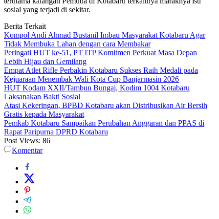
terutama kalangan Pemuda di Kotabaru terkaitnya maraknya isu
sosial yang terjadi di sekitar.
Berita Terkait
Kompol Andi Ahmad Bustanil Imbau Masyarakat Kotabaru Agar
Tidak Membuka Lahan dengan cara Membakar
Peringati HUT ke-51, PT ITP Komitmen Perkuat Masa Depan
Lebih Hijau dan Gemilang
Empat Atlet Rifle Perbakin Kotabaru Sukses Raih Medali pada
Kejuaraan Menembak Wali Kota Cup Banjarmasin 2026
HUT Kodam XXII/Tambun Bungai, Kodim 1004 Kotabaru
Laksanakan Bakti Sosial
Atasi Kekeringan, BPBD Kotabaru akan Distribusikan Air Bersih
Gratis kepada Masyarakat
Pemkab Kotabaru Sampaikan Perubahan Anggaran dan PPAS di
Rapat Paripurna DPRD Kotabaru
Post Views:
86
Komentar