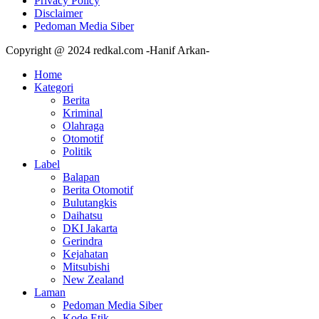
Privacy Policy
Disclaimer
Pedoman Media Siber
Copyright @ 2024 redkal.com -Hanif Arkan-
Home
Kategori
Berita
Kriminal
Olahraga
Otomotif
Politik
Label
Balapan
Berita Otomotif
Bulutangkis
Daihatsu
DKI Jakarta
Gerindra
Kejahatan
Mitsubishi
New Zealand
Laman
Pedoman Media Siber
Kode Etik