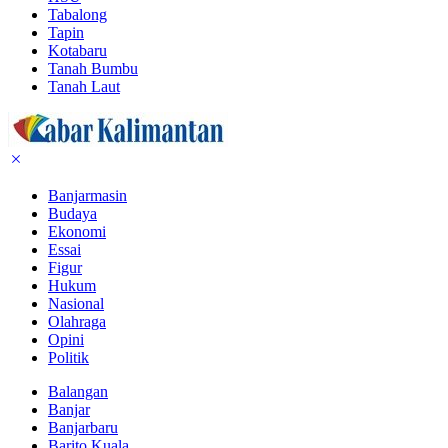
Tabalong
Tapin
Kotabaru
Tanah Bumbu
Tanah Laut
Banjarmasin
Budaya
Ekonomi
Essai
Figur
Hukum
Nasional
Olahraga
Opini
Politik
Balangan
Banjar
Banjarbaru
Barito Kuala