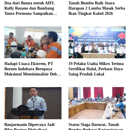
Doa dari Banua untuk AHY,
Tanah Bumbu Raih Juara
Rully Rozano dan Bambang
Harapan 2 Lomba Masak Serba
Yanto Permono Sampaikan
Ikan Tingkat Kalsel 2026
Harapan
Hadapi Cuaca Ekstrem, PT
19 Pelaku Usaha Mikro Terima
Borneo Indobara Berupaya
Sertifikat Halal, Perkuat Daya
Maksimal Meminimalisir Debu
Saing Produk Lokal
dan Perketat Penyiraman Air di
Sejumlah Titik Rawan Polusi
Banjarmasin Dipercaya Jadi
Status Siaga Darurat, Tanah
Pilot Project Digitalisasi
Bumbu Perkuat Kesiapsiagaan