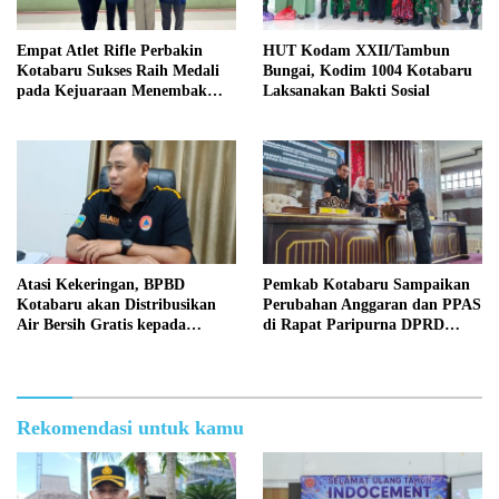
Empat Atlet Rifle Perbakin
HUT Kodam XXII/Tambun
Kotabaru Sukses Raih Medali
Bungai, Kodim 1004 Kotabaru
pada Kejuaraan Menembak
Laksanakan Bakti Sosial
Wali Kota Cup Banjarmasin
2026
Atasi Kekeringan, BPBD
Pemkab Kotabaru Sampaikan
Kotabaru akan Distribusikan
Perubahan Anggaran dan PPAS
Air Bersih Gratis kepada
di Rapat Paripurna DPRD
Masyarakat
Kotabaru
Rekomendasi untuk kamu