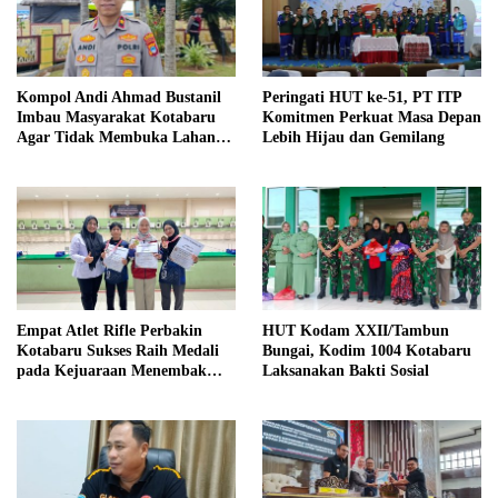
Kompol Andi Ahmad Bustanil
Peringati HUT ke-51, PT ITP
Imbau Masyarakat Kotabaru
Komitmen Perkuat Masa Depan
Agar Tidak Membuka Lahan
Lebih Hijau dan Gemilang
dengan cara Membakar
Empat Atlet Rifle Perbakin
HUT Kodam XXII/Tambun
Kotabaru Sukses Raih Medali
Bungai, Kodim 1004 Kotabaru
pada Kejuaraan Menembak
Laksanakan Bakti Sosial
Wali Kota Cup Banjarmasin
2026