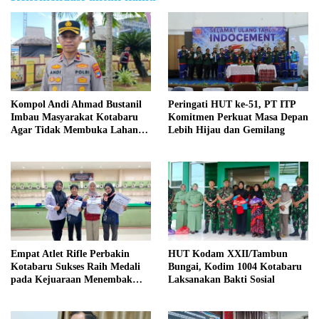
Kompol Andi Ahmad Bustanil
Peringati HUT ke-51, PT ITP
Imbau Masyarakat Kotabaru
Komitmen Perkuat Masa Depan
Agar Tidak Membuka Lahan
Lebih Hijau dan Gemilang
dengan cara Membakar
Empat Atlet Rifle Perbakin
HUT Kodam XXII/Tambun
Kotabaru Sukses Raih Medali
Bungai, Kodim 1004 Kotabaru
pada Kejuaraan Menembak
Laksanakan Bakti Sosial
Wali Kota Cup Banjarmasin
2026