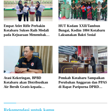
Empat Atlet Rifle Perbakin
HUT Kodam XXII/Tambun
Kotabaru Sukses Raih Medali
Bungai, Kodim 1004 Kotabaru
pada Kejuaraan Menembak
Laksanakan Bakti Sosial
Wali Kota Cup Banjarmasin
2026
Atasi Kekeringan, BPBD
Pemkab Kotabaru Sampaikan
Kotabaru akan Distribusikan
Perubahan Anggaran dan PPAS
Air Bersih Gratis kepada
di Rapat Paripurna DPRD
Masyarakat
Kotabaru
Rekomendasi untuk kamu