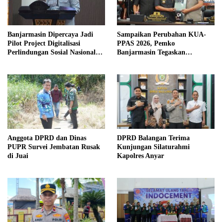
Banjarmasin Dipercaya Jadi
Sampaikan Perubahan KUA-
Pilot Project Digitalisasi
PPAS 2026, Pemko
Perlindungan Sosial Nasional
Banjarmasin Tegaskan
2026
Komitmen Pengelolaan
Anggaran yang Responsif
Anggota DPRD dan Dinas
DPRD Balangan Terima
PUPR Survei Jembatan Rusak
Kunjungan Silaturahmi
di Juai
Kapolres Anyar