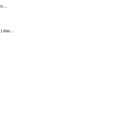
ara…
A) dan…