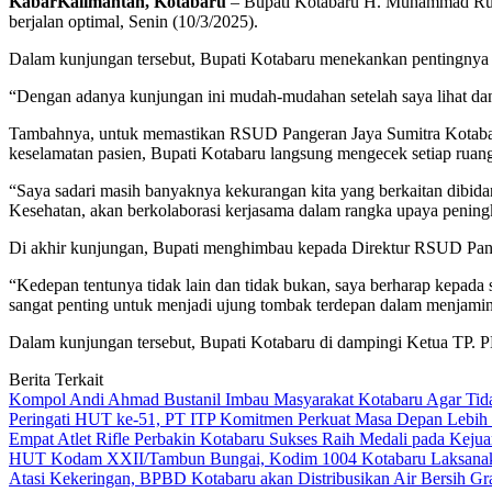
KabarKalimantan, Kotabaru
– Bupati Kotabaru H. Muhammad Rusl
berjalan optimal, Senin (10/3/2025).
Dalam kunjungan tersebut, Bupati Kotabaru menekankan pentingnya 
“Dengan adanya kunjungan ini mudah-mudahan setelah saya lihat dan p
Tambahnya, untuk memastikan RSUD Pangeran Jaya Sumitra Kotabaru
keselamatan pasien, Bupati Kotabaru langsung mengecek setiap ruan
“Saya sadari masih banyaknya kekurangan kita yang berkaitan dibida
Kesehatan, akan berkolaborasi kerjasama dalam rangka upaya pening
Di akhir kunjungan, Bupati menghimbau kepada Direktur RSUD Pangera
“Kedepan tentunya tidak lain dan tidak bukan, saya berharap kepada
sangat penting untuk menjadi ujung tombak terdepan dalam menjamin
Dalam kunjungan tersebut, Bupati Kotabaru di dampingi Ketua TP. 
Berita Terkait
Kompol Andi Ahmad Bustanil Imbau Masyarakat Kotabaru Agar Ti
Peringati HUT ke-51, PT ITP Komitmen Perkuat Masa Depan Lebih
Empat Atlet Rifle Perbakin Kotabaru Sukses Raih Medali pada Kej
HUT Kodam XXII/Tambun Bungai, Kodim 1004 Kotabaru Laksanaka
Atasi Kekeringan, BPBD Kotabaru akan Distribusikan Air Bersih Gr