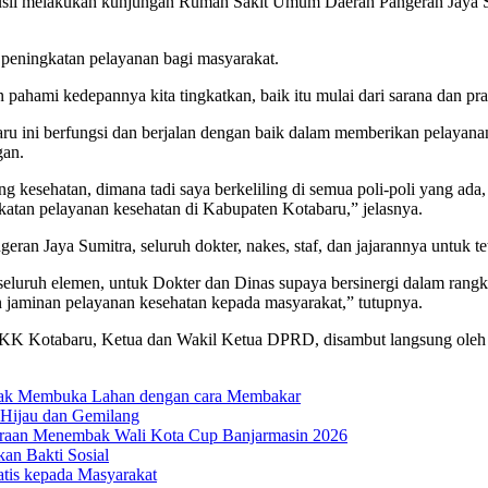
i melakukan kunjungan Rumah Sakit Umum Daerah Pangeran Jaya Sum
peningkatan pelayanan bagi masyarakat.
ahami kedepannya kita tingkatkan, baik itu mulai dari sarana dan pras
 ini berfungsi dan berjalan dengan baik dalam memberikan pelayana
gan.
ng kesehatan, dimana tadi saya berkeliling di semua poli-poli yang a
katan pelayanan kesehatan di Kabupaten Kotabaru,” jelasnya.
n Jaya Sumitra, seluruh dokter, nakes, staf, dan jajarannya untuk t
 seluruh elemen, untuk Dokter dan Dinas supaya bersinergi dalam rangk
 jaminan pelayanan kesehatan kepada masyarakat,” tutupnya.
PKK Kotabaru, Ketua dan Wakil Ketua DPRD, disambut langsung oleh 
dak Membuka Lahan dengan cara Membakar
 Hijau dan Gemilang
uaraan Menembak Wali Kota Cup Banjarmasin 2026
n Bakti Sosial
atis kepada Masyarakat