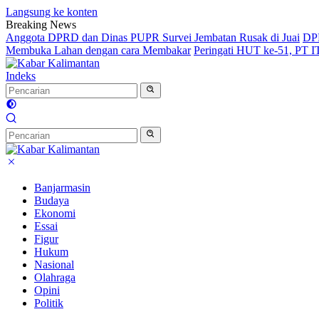
Langsung ke konten
Breaking News
Anggota DPRD dan Dinas PUPR Survei Jembatan Rusak di Juai
DPR
Membuka Lahan dengan cara Membakar
Peringati HUT ke-51, PT 
Indeks
Banjarmasin
Budaya
Ekonomi
Essai
Figur
Hukum
Nasional
Olahraga
Opini
Politik