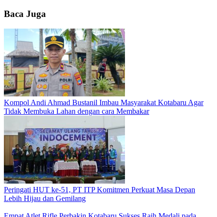
Baca Juga
Kompol Andi Ahmad Bustanil Imbau Masyarakat Kotabaru Agar
Tidak Membuka Lahan dengan cara Membakar
Peringati HUT ke-51, PT ITP Komitmen Perkuat Masa Depan
Lebih Hijau dan Gemilang
Empat Atlet Rifle Perbakin Kotabaru Sukses Raih Medali pada