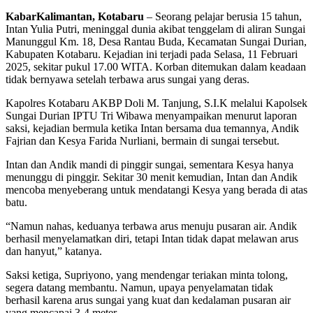
KabarKalimantan, Kotabaru
– Seorang pelajar berusia 15 tahun,
Intan Yulia Putri, meninggal dunia akibat tenggelam di aliran Sungai
Manunggul Km. 18, Desa Rantau Buda, Kecamatan Sungai Durian,
Kabupaten Kotabaru. Kejadian ini terjadi pada Selasa, 11 Februari
2025, sekitar pukul 17.00 WITA. Korban ditemukan dalam keadaan
tidak bernyawa setelah terbawa arus sungai yang deras.
Kapolres Kotabaru AKBP Doli M. Tanjung, S.I.K melalui Kapolsek
Sungai Durian IPTU Tri Wibawa menyampaikan menurut laporan
saksi, kejadian bermula ketika Intan bersama dua temannya, Andik
Fajrian dan Kesya Farida Nurliani, bermain di sungai tersebut.
Intan dan Andik mandi di pinggir sungai, sementara Kesya hanya
menunggu di pinggir. Sekitar 30 menit kemudian, Intan dan Andik
mencoba menyeberang untuk mendatangi Kesya yang berada di atas
batu.
“Namun nahas, keduanya terbawa arus menuju pusaran air. Andik
berhasil menyelamatkan diri, tetapi Intan tidak dapat melawan arus
dan hanyut,” katanya.
Saksi ketiga, Supriyono, yang mendengar teriakan minta tolong,
segera datang membantu. Namun, upaya penyelamatan tidak
berhasil karena arus sungai yang kuat dan kedalaman pusaran air
yang mencapai 3-4 meter.