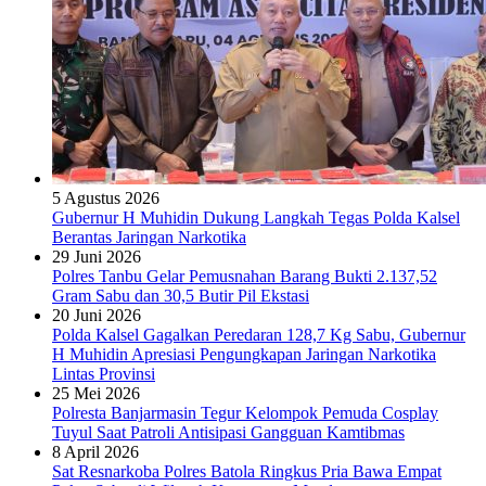
5 Agustus 2026
Gubernur H Muhidin Dukung Langkah Tegas Polda Kalsel
Berantas Jaringan Narkotika
29 Juni 2026
Polres Tanbu Gelar Pemusnahan Barang Bukti 2.137,52
Gram Sabu dan 30,5 Butir Pil Ekstasi
20 Juni 2026
Polda Kalsel Gagalkan Peredaran 128,7 Kg Sabu, Gubernur
H Muhidin Apresiasi Pengungkapan Jaringan Narkotika
Lintas Provinsi
25 Mei 2026
Polresta Banjarmasin Tegur Kelompok Pemuda Cosplay
Tuyul Saat Patroli Antisipasi Gangguan Kamtibmas
8 April 2026
Sat Resnarkoba Polres Batola Ringkus Pria Bawa Empat