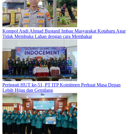
Kompol Andi Ahmad Bustanil Imbau Masyarakat Kotabaru Agar
Tidak Membuka Lahan dengan cara Membakar
Peringati HUT ke-51, PT ITP Komitmen Perkuat Masa Depan
Lebih Hijau dan Gemilang