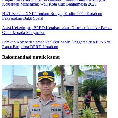
Kejuaraan Menembak Wali Kota Cup Banjarmasin 2026
HUT Kodam XXII/Tambun Bungai, Kodim 1004 Kotabaru
Laksanakan Bakti Sosial
Atasi Kekeringan, BPBD Kotabaru akan Distribusikan Air Bersih
Gratis kepada Masyarakat
Pemkab Kotabaru Sampaikan Perubahan Anggaran dan PPAS di
Rapat Paripurna DPRD Kotabaru
Rekomendasi untuk kamu