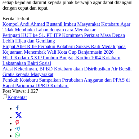
setiap kejadian darurat kepada pihak berwajib agar dapat ditangani
dengan cepat dan tepat.
Berita Terkait
Kompol Andi Ahmad Bustanil Imbau Masyarakat Kotabaru Agar
Tidak Membuka Lahan dengan cara Membakar
Peringati HUT ke-51, PT ITP Komitmen Perkuat Masa Depan
Lebih Hijau dan Gemilang
Empat Atlet Rifle Perbakin Kotabaru Sukses Raih Medali pada
Kejuaraan Menembak Wali Kota Cup Banjarmasin 2026
HUT Kodam XXII/Tambun Bungai, Kodim 1004 Kotabaru
Laksanakan Bakti Sosial
Atasi Kekeringan, BPBD Kotabaru akan Distribusikan Air Bersih
Gratis kepada Masyarakat
Pemkab Kotabaru Sampaikan Perubahan Anggaran dan PPAS di
Rapat Paripurna DPRD Kotabaru
Post Views:
1,027
Komentar