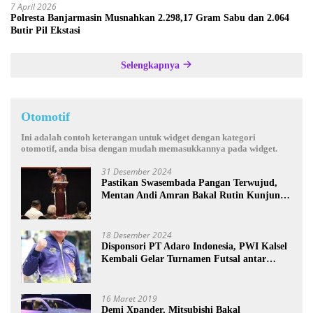
7 April 2026
Polresta Banjarmasin Musnahkan 2.298,17 Gram Sabu dan 2.064
Butir Pil Ekstasi
Selengkapnya
Otomotif
Ini adalah contoh keterangan untuk widget dengan kategori
otomotif, anda bisa dengan mudah memasukkannya pada widget.
31 Desember 2024
Pastikan Swasembada Pangan Terwujud,
Mentan Andi Amran Bakal Rutin Kunjungi
Kalsel
18 Desember 2024
Disponsori PT Adaro Indonesia, PWI Kalsel
Kembali Gelar Turnamen Futsal antar
Wartawan se-Kalsel
16 Maret 2019
Demi Xpander, Mitsubishi Bakal