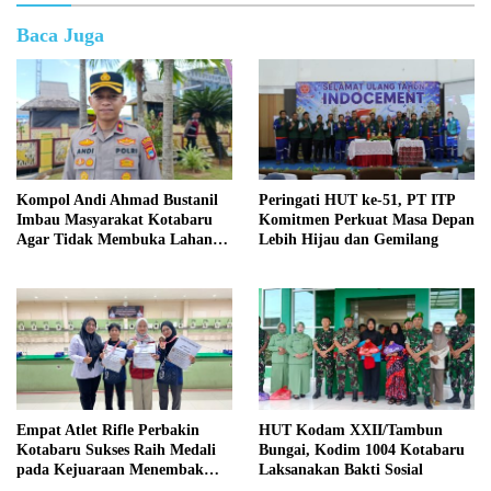
Baca Juga
Kompol Andi Ahmad Bustanil
Peringati HUT ke-51, PT ITP
Imbau Masyarakat Kotabaru
Komitmen Perkuat Masa Depan
Agar Tidak Membuka Lahan
Lebih Hijau dan Gemilang
dengan cara Membakar
Empat Atlet Rifle Perbakin
HUT Kodam XXII/Tambun
Kotabaru Sukses Raih Medali
Bungai, Kodim 1004 Kotabaru
pada Kejuaraan Menembak
Laksanakan Bakti Sosial
Wali Kota Cup Banjarmasin