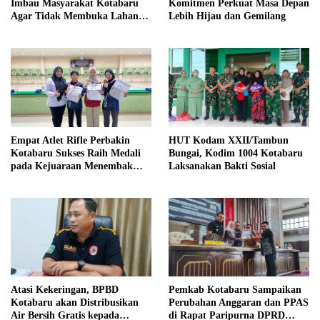
Imbau Masyarakat Kotabaru
Komitmen Perkuat Masa Depan
Agar Tidak Membuka Lahan
Lebih Hijau dan Gemilang
dengan cara Membakar
Empat Atlet Rifle Perbakin
HUT Kodam XXII/Tambun
Kotabaru Sukses Raih Medali
Bungai, Kodim 1004 Kotabaru
pada Kejuaraan Menembak
Laksanakan Bakti Sosial
Wali Kota Cup Banjarmasin
2026
Atasi Kekeringan, BPBD
Pemkab Kotabaru Sampaikan
Kotabaru akan Distribusikan
Perubahan Anggaran dan PPAS
Air Bersih Gratis kepada
di Rapat Paripurna DPRD