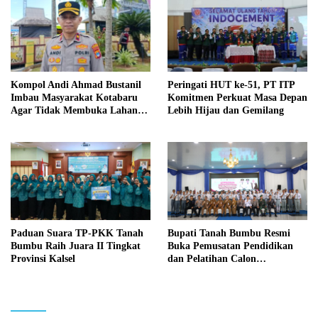
Kompol Andi Ahmad Bustanil
Peringati HUT ke-51, PT ITP
Imbau Masyarakat Kotabaru
Komitmen Perkuat Masa Depan
Agar Tidak Membuka Lahan
Lebih Hijau dan Gemilang
dengan cara Membakar
Paduan Suara TP-PKK Tanah
Bupati Tanah Bumbu Resmi
Bumbu Raih Juara II Tingkat
Buka Pemusatan Pendidikan
Provinsi Kalsel
dan Pelatihan Calon
Paskibraka 2026