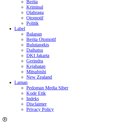
Berita
Kriminal
Olahraga
Otomotif
Politik
Label
Balapan
Berita Otomotif
Bulutangkis
Daihatsu
DKI Jakarta
Gerindra
Kejahatan
Mitsubishi
New Zealand
Laman
Pedoman Media Siber
Kode Etik
Indeks
Disclaimer
Privacy Policy