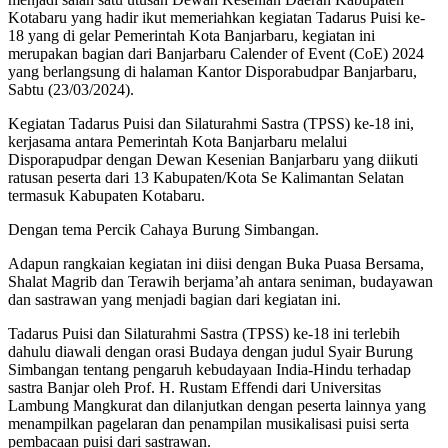
Kotabaru yang hadir ikut memeriahkan kegiatan Tadarus Puisi ke-
18 yang di gelar Pemerintah Kota Banjarbaru, kegiatan ini
merupakan bagian dari Banjarbaru Calender of Event (CoE) 2024
yang berlangsung di halaman Kantor Disporabudpar Banjarbaru,
Sabtu (23/03/2024).
Kegiatan Tadarus Puisi dan Silaturahmi Sastra (TPSS) ke-18 ini,
kerjasama antara Pemerintah Kota Banjarbaru melalui
Disporapudpar dengan Dewan Kesenian Banjarbaru yang diikuti
ratusan peserta dari 13 Kabupaten/Kota Se Kalimantan Selatan
termasuk Kabupaten Kotabaru.
Dengan tema Percik Cahaya Burung Simbangan.
Adapun rangkaian kegiatan ini diisi dengan Buka Puasa Bersama,
Shalat Magrib dan Terawih berjama’ah antara seniman, budayawan
dan sastrawan yang menjadi bagian dari kegiatan ini.
Tadarus Puisi dan Silaturahmi Sastra (TPSS) ke-18 ini terlebih
dahulu diawali dengan orasi Budaya dengan judul Syair Burung
Simbangan tentang pengaruh kebudayaan India-Hindu terhadap
sastra Banjar oleh Prof. H. Rustam Effendi dari Universitas
Lambung Mangkurat dan dilanjutkan dengan peserta lainnya yang
menampilkan pagelaran dan penampilan musikalisasi puisi serta
pembacaan puisi dari sastrawan.