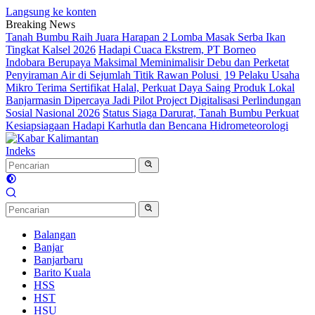
Langsung ke konten
Breaking News
Tanah Bumbu Raih Juara Harapan 2 Lomba Masak Serba Ikan
Tingkat Kalsel 2026
Hadapi Cuaca Ekstrem, PT Borneo
Indobara Berupaya Maksimal Meminimalisir Debu dan Perketat
Penyiraman Air di Sejumlah Titik Rawan Polusi
19 Pelaku Usaha
Mikro Terima Sertifikat Halal, Perkuat Daya Saing Produk Lokal
Banjarmasin Dipercaya Jadi Pilot Project Digitalisasi Perlindungan
Sosial Nasional 2026
Status Siaga Darurat, Tanah Bumbu Perkuat
Kesiapsiagaan Hadapi Karhutla dan Bencana Hidrometeorologi
Indeks
Balangan
Banjar
Banjarbaru
Barito Kuala
HSS
HST
HSU