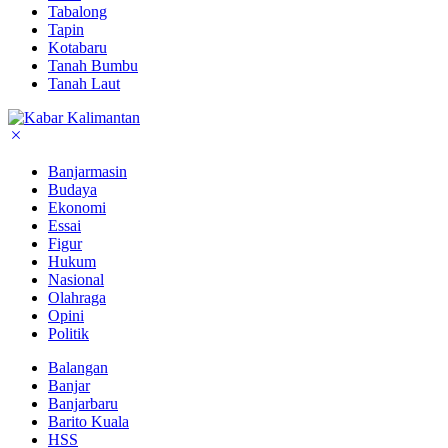
Tabalong
Tapin
Kotabaru
Tanah Bumbu
Tanah Laut
Banjarmasin
Budaya
Ekonomi
Essai
Figur
Hukum
Nasional
Olahraga
Opini
Politik
Balangan
Banjar
Banjarbaru
Barito Kuala
HSS