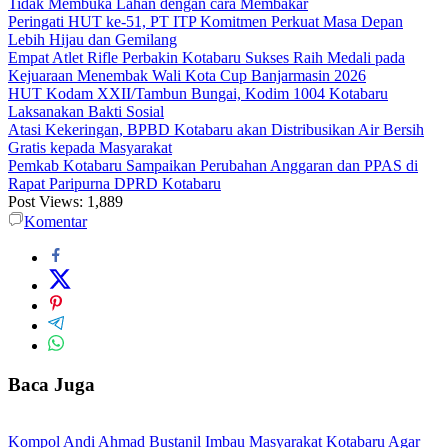
Tidak Membuka Lahan dengan cara Membakar
Peringati HUT ke-51, PT ITP Komitmen Perkuat Masa Depan
Lebih Hijau dan Gemilang
Empat Atlet Rifle Perbakin Kotabaru Sukses Raih Medali pada
Kejuaraan Menembak Wali Kota Cup Banjarmasin 2026
HUT Kodam XXII/Tambun Bungai, Kodim 1004 Kotabaru
Laksanakan Bakti Sosial
Atasi Kekeringan, BPBD Kotabaru akan Distribusikan Air Bersih
Gratis kepada Masyarakat
Pemkab Kotabaru Sampaikan Perubahan Anggaran dan PPAS di
Rapat Paripurna DPRD Kotabaru
Post Views:
1,889
Komentar
Baca Juga
Kompol Andi Ahmad Bustanil Imbau Masyarakat Kotabaru Agar