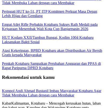
Tidak Membuka Lahan dengan cara Membakar
Peringati HUT ke-51, PT ITP Komitmen Perkuat Masa Depan
Lebih Hijau dan Gemilang
Empat Atlet Rifle Perbakin Kotabaru Sukses Raih Medali pada
Kejuaraan Menembak Wali Kota Cup Banjarmasin 2026
HUT Kodam XXII/Tambun Bungai, Kodim 1004 Kotabaru
Laksanakan Bakti Sosial
Atasi Kekeringan, BPBD Kotabaru akan Distribusikan Air Bersih
Gratis kepada Masyarakat
Pemkab Kotabaru Sampaikan Perubahan Anggaran dan PPAS di
Rapat Paripurna DPRD Kotabaru
Rekomendasi untuk kamu
Kompol Andi Ahmad Bustanil Imbau Masyarakat Kotabaru Agar
Tidak Membuka Lahan dengan cara Membakar
KabarKalimantan, Kotabaru – Mencegah kerusakan hutan, lahan
dan kabut asap, Kapolres dan Wakapolres Kotabaru serta…