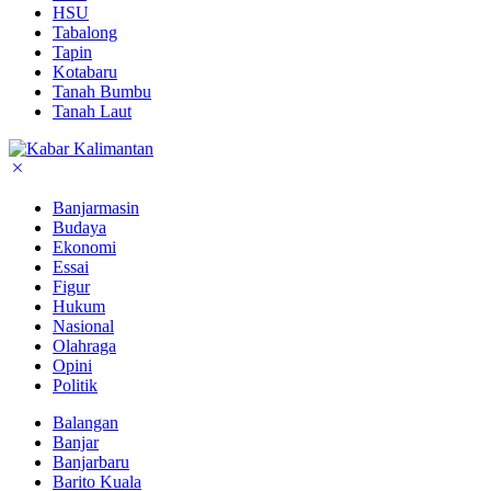
HSU
Tabalong
Tapin
Kotabaru
Tanah Bumbu
Tanah Laut
Banjarmasin
Budaya
Ekonomi
Essai
Figur
Hukum
Nasional
Olahraga
Opini
Politik
Balangan
Banjar
Banjarbaru
Barito Kuala