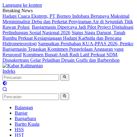
Langsung ke konten
Breaking News
Hadapi Cuaca Ekstrem, PT Borneo Indobara Berupaya Maksimal
Meminimalisir Debu dan Perketat Penyiraman Air di Sejumlah Titik
Rawan Polusi
Banjarmasin Dipercaya Jadi Pilot Project Digitalisasi
Perlindungan Sosial Nasional 2026
Status Siaga Darurat, Tanah
Bumbu Perkuat Kesiapsiagaan Hadapi Karhutla dan Bencana
Hidrometeorologi
Sampaikan Perubahan KUA-PPAS 2026, Pemko
Banjarmasin Tegaskan Komitmen Pengelolaan Anggaran yang
Responsif
Komitmen Bupati Andi Rudi Latif Perkuat SDM,
Disnakertrans Gelar Pelatihan Desain Grafis dan Barbershop
Indeks
Balangan
Banjar
Banjarbaru
Barito Kuala
HSS
HST