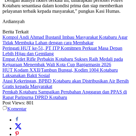
“Dengan adanya rikkes berkala ini, diharapkan personel Polres
Kotabaru senantiasa dalam kondisi prima dan siap memberikan
pelayanan terbaik kepada masyarakat,” pungkas Kasi Humas.
Ardiansyah
Berita Terkait
Kompol Andi Ahmad Bustanil Imbau Masyarakat Kotabaru Agar
Tidak Membuka Lahan dengan cara Membakar
Peringati HUT ke-51, PT ITP Komitmen Perkuat Masa Depan
Lebih Hijau dan Gemilang
Empat Atlet Rifle Perbakin Kotabaru Sukses Raih Medali pada
Kejuaraan Menembak Wali Kota Cup Banjarmasin 2026
HUT Kodam XXII/Tambun Bungai, Kodim 1004 Kotabaru
Laksanakan Bakti Sosial
Atasi Kekeringan, BPBD Kotabaru akan Distribusikan Air Bersih
Gratis kepada Masyarakat
Pemkab Kotabaru Sampaikan Perubahan Anggaran dan PPAS di
Rapat Paripurna DPRD Kotabaru
Post Views:
801
Komentar