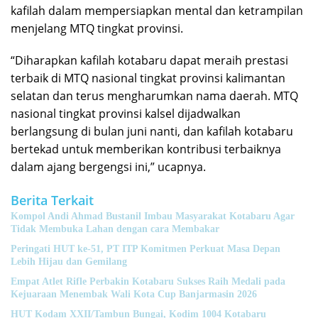
kafilah dalam mempersiapkan mental dan ketrampilan
menjelang MTQ tingkat provinsi.
“Diharapkan kafilah kotabaru dapat meraih prestasi
terbaik di MTQ nasional tingkat provinsi kalimantan
selatan dan terus mengharumkan nama daerah. MTQ
nasional tingkat provinsi kalsel dijadwalkan
berlangsung di bulan juni nanti, dan kafilah kotabaru
bertekad untuk memberikan kontribusi terbaiknya
dalam ajang bergengsi ini,” ucapnya.
Berita Terkait
Kompol Andi Ahmad Bustanil Imbau Masyarakat Kotabaru Agar
Tidak Membuka Lahan dengan cara Membakar
Peringati HUT ke-51, PT ITP Komitmen Perkuat Masa Depan
Lebih Hijau dan Gemilang
Empat Atlet Rifle Perbakin Kotabaru Sukses Raih Medali pada
Kejuaraan Menembak Wali Kota Cup Banjarmasin 2026
HUT Kodam XXII/Tambun Bungai, Kodim 1004 Kotabaru