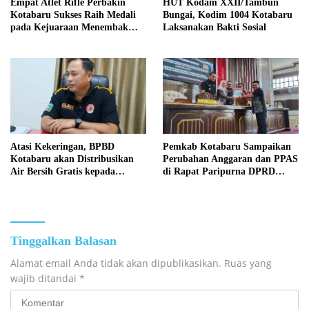
Empat Atlet Rifle Perbakin
HUT Kodam XXII/Tambun
Kotabaru Sukses Raih Medali
Bungai, Kodim 1004 Kotabaru
pada Kejuaraan Menembak
Laksanakan Bakti Sosial
Wali Kota Cup Banjarmasin
2026
Atasi Kekeringan, BPBD
Pemkab Kotabaru Sampaikan
Kotabaru akan Distribusikan
Perubahan Anggaran dan PPAS
Air Bersih Gratis kepada
di Rapat Paripurna DPRD
Masyarakat
Kotabaru
Tinggalkan Balasan
Alamat email Anda tidak akan dipublikasikan.
Ruas yang
wajib ditandai
*