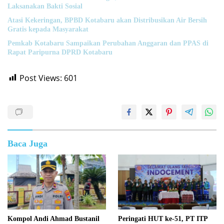
Laksanakan Bakti Sosial
Atasi Kekeringan, BPBD Kotabaru akan Distribusikan Air Bersih
Gratis kepada Masyarakat
Pemkab Kotabaru Sampaikan Perubahan Anggaran dan PPAS di
Rapat Paripurna DPRD Kotabaru
Post Views:
601
Baca Juga
Kompol Andi Ahmad Bustanil
Peringati HUT ke-51, PT ITP