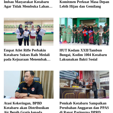
Imbau Masyarakat Kotabaru
Komitmen Perkuat Masa Depan
Agar Tidak Membuka Lahan
Lebih Hijau dan Gemilang
dengan cara Membakar
Empat Atlet Rifle Perbakin
HUT Kodam XXII/Tambun
Kotabaru Sukses Raih Medali
Bungai, Kodim 1004 Kotabaru
pada Kejuaraan Menembak
Laksanakan Bakti Sosial
Wali Kota Cup Banjarmasin
2026
Atasi Kekeringan, BPBD
Pemkab Kotabaru Sampaikan
Kotabaru akan Distribusikan
Perubahan Anggaran dan PPAS
Air Bersih Gratis kepada
di Rapat Paripurna DPRD