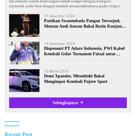
Ini adalah contoh keterangan untuk widget dengan kategori
otomotif, anda bisa dengan mudah memasukkannya pada widget.
31 Desember 2024
Pastikan Swasembada Pangan Terwujud,
Mentan Andi Amran Bakal Rutin Kunjungi
Kalsel
18 Desember 2024
Disponsori PT Adaro Indonesia, PWI Kalsel
Kembali Gelar Turnamen Futsal antar
Wartawan se-Kalsel
16 Maret 2019
Demi Xpander, Mitsubishi Bakal
Mengimpor Kembali Pajero Sport
Selengkapnya
Recent Post