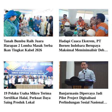
Tanah Bumbu Raih Juara
Hadapi Cuaca Ekstrem, PT
Harapan 2 Lomba Masak Serba
Borneo Indobara Berupaya
Ikan Tingkat Kalsel 2026
Maksimal Meminimalisir Debu
dan Perketat Penyiraman Air di
Sejumlah Titik Rawan Polusi
19 Pelaku Usaha Mikro Terima
Banjarmasin Dipercaya Jadi
Sertifikat Halal, Perkuat Daya
Pilot Project Digitalisasi
Saing Produk Lokal
Perlindungan Sosial Nasional
2026