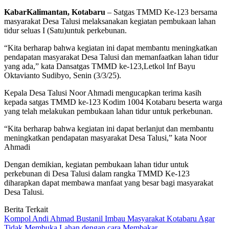
KabarKalimantan, Kotabaru
– Satgas TMMD Ke-123 bersama
masyarakat Desa Talusi melaksanakan kegiatan pembukaan lahan
tidur seluas I (Satu)untuk perkebunan.
“Kita berharap bahwa kegiatan ini dapat membantu meningkatkan
pendapatan masyarakat Desa Talusi dan memanfaatkan lahan tidur
yang ada,” kata Dansatgas TMMD ke-123,Letkol Inf Bayu
Oktavianto Sudibyo, Senin (3/3/25).
Kepala Desa Talusi Noor Ahmadi mengucapkan terima kasih
kepada satgas TMMD ke-123 Kodim 1004 Kotabaru beserta warga
yang telah melakukan pembukaan lahan tidur untuk perkebunan.
“Kita berharap bahwa kegiatan ini dapat berlanjut dan membantu
meningkatkan pendapatan masyarakat Desa Talusi,” kata Noor
Ahmadi
Dengan demikian, kegiatan pembukaan lahan tidur untuk
perkebunan di Desa Talusi dalam rangka TMMD Ke-123
diharapkan dapat membawa manfaat yang besar bagi masyarakat
Desa Talusi.
Berita Terkait
Kompol Andi Ahmad Bustanil Imbau Masyarakat Kotabaru Agar
Tidak Membuka Lahan dengan cara Membakar