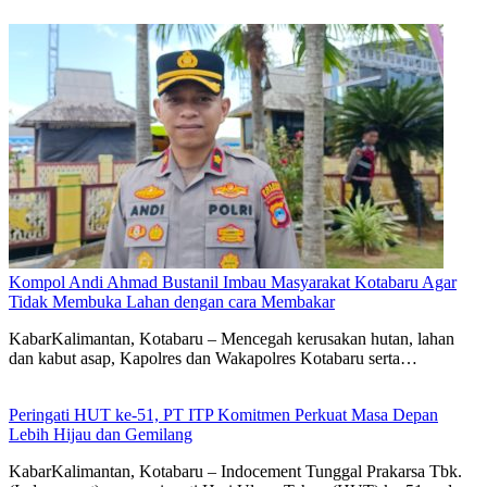
Kompol Andi Ahmad Bustanil Imbau Masyarakat Kotabaru Agar
Tidak Membuka Lahan dengan cara Membakar
KabarKalimantan, Kotabaru – Mencegah kerusakan hutan, lahan
dan kabut asap, Kapolres dan Wakapolres Kotabaru serta…
Peringati HUT ke-51, PT ITP Komitmen Perkuat Masa Depan
Lebih Hijau dan Gemilang
KabarKalimantan, Kotabaru – Indocement Tunggal Prakarsa Tbk.