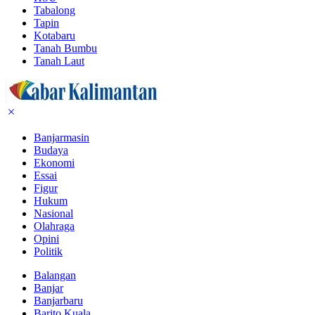
Tabalong
Tapin
Kotabaru
Tanah Bumbu
Tanah Laut
Banjarmasin
Budaya
Ekonomi
Essai
Figur
Hukum
Nasional
Olahraga
Opini
Politik
Balangan
Banjar
Banjarbaru
Barito Kuala