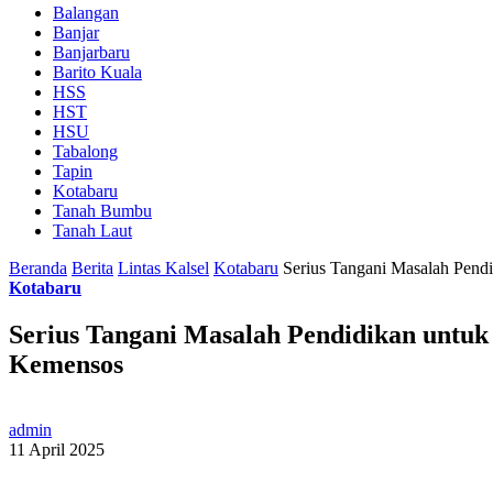
Balangan
Banjar
Banjarbaru
Barito Kuala
HSS
HST
HSU
Tabalong
Tapin
Kotabaru
Tanah Bumbu
Tanah Laut
Beranda
Berita
Lintas Kalsel
Kotabaru
Serius Tangani Masalah Pend
Kotabaru
Serius Tangani Masalah Pendidikan untu
Kemensos
admin
11 April 2025