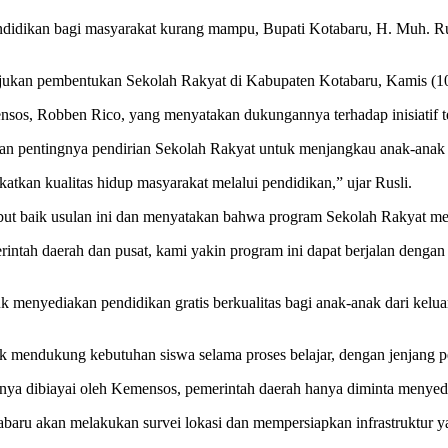
didikan bagi masyarakat kurang mampu, Bupati Kotabaru, H. Muh. Ru
jukan pembentukan Sekolah Rakyat di Kabupaten Kotabaru, Kamis (10
nsos, Robben Rico, yang menyatakan dukungannya terhadap inisiatif t
 pentingnya pendirian Sekolah Rakyat untuk menjangkau anak-anak dar
atkan kualitas hidup masyarakat melalui pendidikan,” ujar Rusli.
but baik usulan ini dan menyatakan bahwa program Sekolah Rakyat me
erintah daerah dan pusat, kami yakin program ini dapat berjalan deng
menyediakan pendidikan gratis berkualitas bagi anak-anak dari keluar
tuk mendukung kebutuhan siswa selama proses belajar, dengan jenjang 
ya dibiayai oleh Kemensos, pemerintah daerah hanya diminta menyedi
aru akan melakukan survei lokasi dan mempersiapkan infrastruktur y