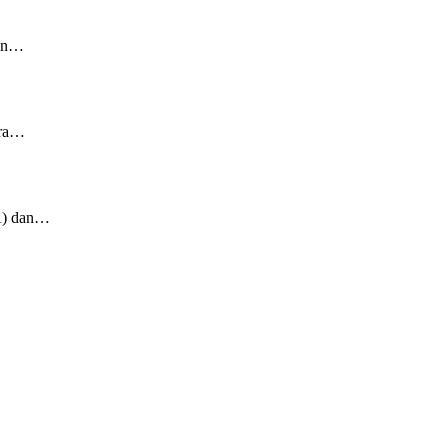
tan…
ara…
A) dan…