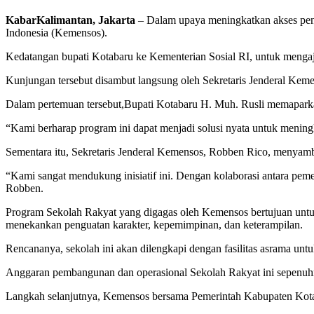
KabarKalimantan, Jakarta
– Dalam upaya meningkatkan akses pen
Indonesia (Kemensos).
Kedatangan bupati Kotabaru ke Kementerian Sosial RI, untuk menga
Kunjungan tersebut disambut langsung oleh Sekretaris Jenderal Keme
Dalam pertemuan tersebut,Bupati Kotabaru H. Muh. Rusli memaparkan
“Kami berharap program ini dapat menjadi solusi nyata untuk meningk
Sementara itu, Sekretaris Jenderal Kemensos, Robben Rico, menyam
“Kami sangat mendukung inisiatif ini. Dengan kolaborasi antara pem
Robben.
Program Sekolah Rakyat yang digagas oleh Kemensos bertujuan untuk 
menekankan penguatan karakter, kepemimpinan, dan keterampilan.
Rencananya, sekolah ini akan dilengkapi dengan fasilitas asrama un
Anggaran pembangunan dan operasional Sekolah Rakyat ini sepenuhn
Langkah selanjutnya, Kemensos bersama Pemerintah Kabupaten Kotab