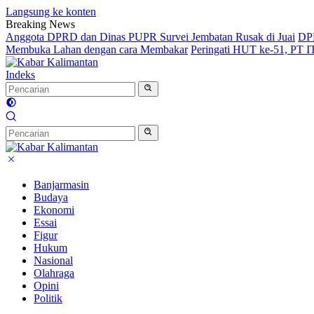
Langsung ke konten
Breaking News
Anggota DPRD dan Dinas PUPR Survei Jembatan Rusak di Juai
DPR
Membuka Lahan dengan cara Membakar
Peringati HUT ke-51, PT 
Indeks
Banjarmasin
Budaya
Ekonomi
Essai
Figur
Hukum
Nasional
Olahraga
Opini
Politik