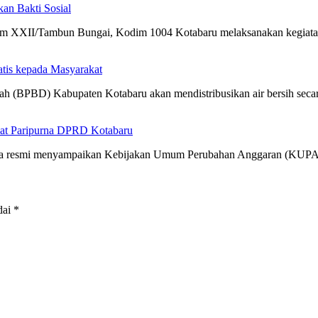
n Bakti Sosial
m XXII/Tambun Bungai, Kodim 1004 Kotabaru melaksanakan kegia
atis kepada Masyarakat
h (BPBD) Kabupaten Kotabaru akan mendistribusikan air bersih sec
at Paripurna DPRD Kotabaru
cara resmi menyampaikan Kebijakan Umum Perubahan Anggaran (KUP
dai
*