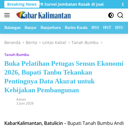
Langsung
an Dinas PUPR Survei Jembatan Rusak di Juai
Breaking News
DPRD Bala
ke
konten
Balangan
Banjar
Banjarbaru
Barito Kuala
HSS
HST
HSU
Beranda
Berita
Lintas Kalsel
Tanah Bumbu
Tanah Bumbu
Buka Pelatihan Petugas Sensus Ekonomi
2026, Bupati Tanbu Tekankan
Pentingnya Data Akurat untuk
Kebijakan Pembangunan
Admin
3 Juni 2026
KabarKalimantan, Batulicin
– Bupati Tanah Bumbu Andi