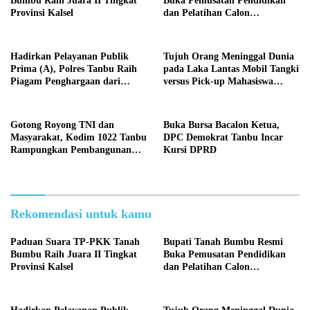
Bumbu Raih Juara II Tingkat
Buka Pemusatan Pendidikan
Provinsi Kalsel
dan Pelatihan Calon
Paskibraka 2026
Hadirkan Pelayanan Publik
Tujuh Orang Meninggal Dunia
Prima (A), Polres Tanbu Raih
pada Laka Lantas Mobil Tangki
Piagam Penghargaan dari
versus Pick-up Mahasiswa
Kapolri Listyo Sigit Prabowo
KKN, Kepemilikan Mobil
Tangki Dipertanyakan
Gotong Royong TNI dan
Buka Bursa Bacalon Ketua,
Masyarakat, Kodim 1022 Tanbu
DPC Demokrat Tanbu Incar
Rampungkan Pembangunan
Kursi DPRD
Jembatan Garuda Kedua di
Desa Tanete
Rekomendasi untuk kamu
Paduan Suara TP-PKK Tanah
Bupati Tanah Bumbu Resmi
Bumbu Raih Juara II Tingkat
Buka Pemusatan Pendidikan
Provinsi Kalsel
dan Pelatihan Calon
Paskibraka 2026