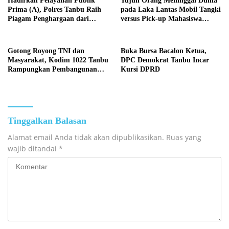
Hadirkan Pelayanan Publik
Tujuh Orang Meninggal Dunia
Prima (A), Polres Tanbu Raih
pada Laka Lantas Mobil Tangki
Piagam Penghargaan dari
versus Pick-up Mahasiswa
Kapolri Listyo Sigit Prabowo
KKN, Kepemilikan Mobil
Tangki Dipertanyakan
Gotong Royong TNI dan
Buka Bursa Bacalon Ketua,
Masyarakat, Kodim 1022 Tanbu
DPC Demokrat Tanbu Incar
Rampungkan Pembangunan
Kursi DPRD
Jembatan Garuda Kedua di
Desa Tanete
Tinggalkan Balasan
Alamat email Anda tidak akan dipublikasikan.
Ruas yang
wajib ditandai
*