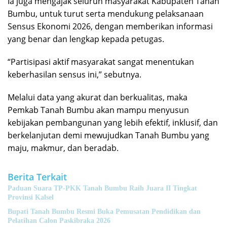
Ia juga mengajak seluruh masyarakat Kabupaten Tanah
Bumbu, untuk turut serta mendukung pelaksanaan
Sensus Ekonomi 2026, dengan memberikan informasi
yang benar dan lengkap kepada petugas.
“Partisipasi aktif masyarakat sangat menentukan
keberhasilan sensus ini,” sebutnya.
Melalui data yang akurat dan berkualitas, maka
Pemkab Tanah Bumbu akan mampu menyusun
kebijakan pembangunan yang lebih efektif, inklusif, dan
berkelanjutan demi mewujudkan Tanah Bumbu yang
maju, makmur, dan beradab.
Berita Terkait
Paduan Suara TP-PKK Tanah Bumbu Raih Juara II Tingkat
Provinsi Kalsel
Bupati Tanah Bumbu Resmi Buka Pemusatan Pendidikan dan
Pelatihan Calon Paskibraka 2026