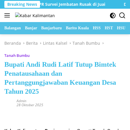
Langsung
an Dinas PUPR Survei Jembatan Rusak di Juai
Breaking News
DPRD Bal
ke
konten
Balangan
Banjar
Banjarbaru
Barito Kuala
HSS
HST
HSU
Beranda
Berita
Lintas Kalsel
Tanah Bumbu
Tanah Bumbu
Bupati Andi Rudi Latif Tutup Bimtek
Penatausahaan dan
Pertanggungjawaban Keuangan Desa
Tahun 2025
Admin
28 Oktober 2025