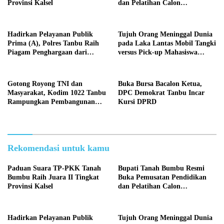
Provinsi Kalsel
dan Pelatihan Calon
Paskibraka 2026
Hadirkan Pelayanan Publik
Tujuh Orang Meninggal Dunia
Prima (A), Polres Tanbu Raih
pada Laka Lantas Mobil Tangki
Piagam Penghargaan dari
versus Pick-up Mahasiswa
Kapolri Listyo Sigit Prabowo
KKN, Kepemilikan Mobil
Tangki Dipertanyakan
Gotong Royong TNI dan
Buka Bursa Bacalon Ketua,
Masyarakat, Kodim 1022 Tanbu
DPC Demokrat Tanbu Incar
Rampungkan Pembangunan
Kursi DPRD
Jembatan Garuda Kedua di
Desa Tanete
Rekomendasi untuk kamu
Paduan Suara TP-PKK Tanah
Bupati Tanah Bumbu Resmi
Bumbu Raih Juara II Tingkat
Buka Pemusatan Pendidikan
Provinsi Kalsel
dan Pelatihan Calon
Paskibraka 2026
Hadirkan Pelayanan Publik
Tujuh Orang Meninggal Dunia