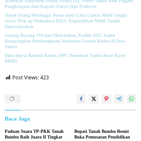
Hadirkan Pelayanan Publik Prima (A), Polres Tanbu Raih Piagam
Penghargaan dari Kapolri Listyo Sigit Prabowo
Tujuh Orang Meninggal Dunia pada Laka Lantas Mobil Tangki
versus Pick-up Mahasiswa KKN, Kepemilikan Mobil Tangki
Dipertanyakan
Gotong Royong TNI dan Masyarakat, Kodim 1022 Tanbu
Rampungkan Pembangunan Jembatan Garuda Kedua di Desa
Tanete
Buka Bursa Bacalon Ketua, DPC Demokrat Tanbu Incar Kursi
DPRD
Post Views:
423
Baca Juga
Paduan Suara TP-PKK Tanah
Bupati Tanah Bumbu Resmi
Bumbu Raih Juara II Tingkat
Buka Pemusatan Pendidikan