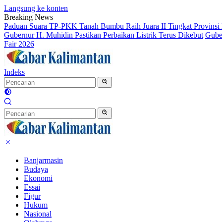
Langsung ke konten
Breaking News
Paduan Suara TP-PKK Tanah Bumbu Raih Juara II Tingkat Provinsi 
Gubernur H. Muhidin Pastikan Perbaikan Listrik Terus Dikebut
Gube
Fair 2026
Indeks
Banjarmasin
Budaya
Ekonomi
Essai
Figur
Hukum
Nasional