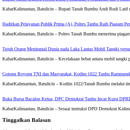
KabarKalimantan, Batulicin – Bupati Tanah Bumbu Andi Rudi Latif m
Hadirkan Pelayanan Publik Prima (A), Polres Tanbu Raih Piagam Pen
KabarKalimantan, Batulicin – Polres Tanah Bumbu menerima piagam 
Tujuh Orang Meninggal Dunia pada Laka Lantas Mobil Tangki vers
KabarKalimantan, Batulicin – Kecelakaan hebat antara mobil tang
Gotong Royong TNI dan Masyarakat, Kodim 1022 Tanbu Rampungk
KabarKalimamtan, Batulicin – Kodim 1022/Tanah Bumbu melalui t
Buka Bursa Bacalon Ketua, DPC Demokrat Tanbu Incar Kursi DPR
KabarKalimantan, Batulicin – Sesuai instruksi DPD Demokrat Kal
Tinggalkan Balasan