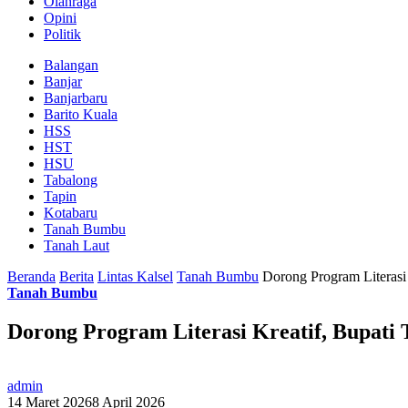
Olahraga
Opini
Politik
Balangan
Banjar
Banjarbaru
Barito Kuala
HSS
HST
HSU
Tabalong
Tapin
Kotabaru
Tanah Bumbu
Tanah Laut
Beranda
Berita
Lintas Kalsel
Tanah Bumbu
Dorong Program Literas
Tanah Bumbu
Dorong Program Literasi Kreatif, Bupat
admin
14 Maret 2026
8 April 2026