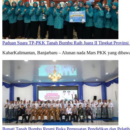
Paduan Suara TP-PKK Tanah Bumbu Raih Juara II Tingkat Provinsi 
KabarKalimantan, Banjarbaru – Alunan nada Mars PKK yang diba
Bupati Tanah Bumbu Resmi Buka Pemusatan Pendidikan dan Pelatih