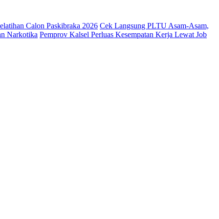
latihan Calon Paskibraka 2026
Cek Langsung PLTU Asam-Asam,
an Narkotika
Pemprov Kalsel Perluas Kesempatan Kerja Lewat Job