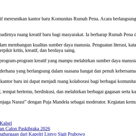
f meresmikan kantor baru Komunitas Rumah Pena. Acara berlangsun
adirnya ruang kreatif baru bagi masyarakat. Ia berharap Rumah Pena 
alam membangun kualitas sumber daya manusia. Penguatan literasi, kat
ikir kritis, kreatif, dan berdaya saing.
program-program kreatif yang mampu melahirkan sumber daya manusi
derhana yang berlangsung dalam suasana hangat dan penuh kebersamaa
antor baru ini dapat menjadi ruang kolaborasi bagi berbagai komunit
tempat bertemu, berdiskusi, dan melahirkan berbagai gagasan serta ka
 Menjaga Narasi” dengan Puja Mandela sebagai moderator. Kegiatan kem
Kalsel
an Calon Paskibraka 2026
ghargaan dari Kapolri Listyo Sigit Prabowo