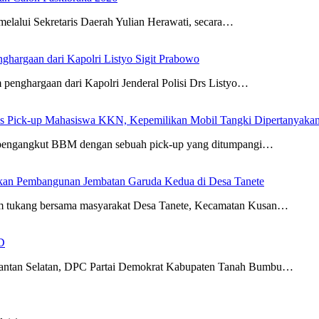
elalui Sekretaris Daerah Yulian Herawati, secara…
ghargaan dari Kapolri Listyo Sigit Prabowo
penghargaan dari Kapolri Jenderal Polisi Drs Listyo…
us Pick-up Mahasiswa KKN, Kepemilikan Mobil Tangki Dipertanyaka
ki pengangkut BBM dengan sebuah pick-up yang ditumpangi…
an Pembangunan Jembatan Garuda Kedua di Desa Tanete
im tukang bersama masyarakat Desa Tanete, Kecamatan Kusan…
D
imantan Selatan, DPC Partai Demokrat Kabupaten Tanah Bumbu…