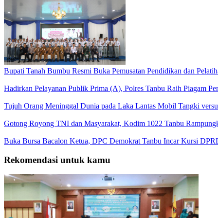
Bupati Tanah Bumbu Resmi Buka Pemusatan Pendidikan dan Pelatih
Hadirkan Pelayanan Publik Prima (A), Polres Tanbu Raih Piagam Pen
Tujuh Orang Meninggal Dunia pada Laka Lantas Mobil Tangki vers
Gotong Royong TNI dan Masyarakat, Kodim 1022 Tanbu Rampungk
Buka Bursa Bacalon Ketua, DPC Demokrat Tanbu Incar Kursi DPR
Rekomendasi untuk kamu