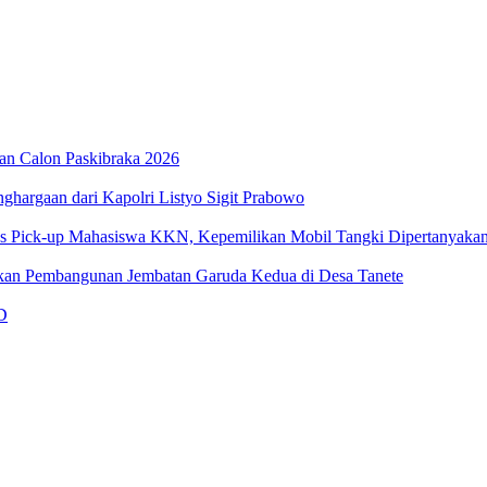
an Calon Paskibraka 2026
ghargaan dari Kapolri Listyo Sigit Prabowo
us Pick-up Mahasiswa KKN, Kepemilikan Mobil Tangki Dipertanyaka
an Pembangunan Jembatan Garuda Kedua di Desa Tanete
D