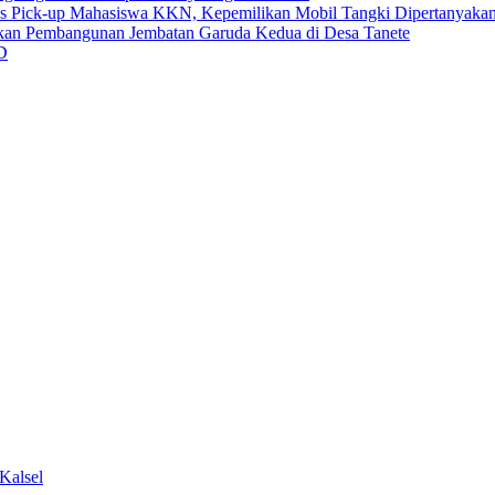
us Pick-up Mahasiswa KKN, Kepemilikan Mobil Tangki Dipertanyaka
an Pembangunan Jembatan Garuda Kedua di Desa Tanete
D
Kalsel