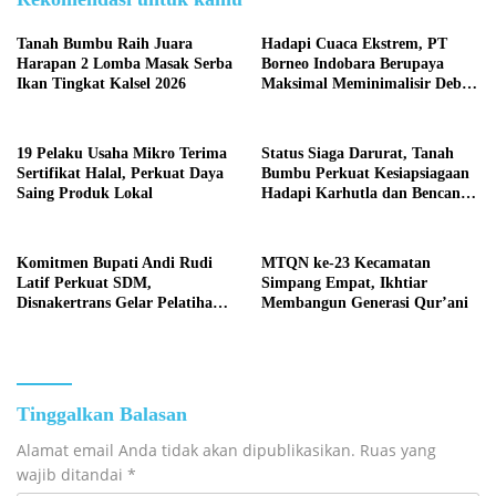
Tanah Bumbu Raih Juara
Hadapi Cuaca Ekstrem, PT
Harapan 2 Lomba Masak Serba
Borneo Indobara Berupaya
Ikan Tingkat Kalsel 2026
Maksimal Meminimalisir Debu
dan Perketat Penyiraman Air di
Sejumlah Titik Rawan Polusi
19 Pelaku Usaha Mikro Terima
Status Siaga Darurat, Tanah
Sertifikat Halal, Perkuat Daya
Bumbu Perkuat Kesiapsiagaan
Saing Produk Lokal
Hadapi Karhutla dan Bencana
Hidrometeorologi
Komitmen Bupati Andi Rudi
MTQN ke-23 Kecamatan
Latif Perkuat SDM,
Simpang Empat, Ikhtiar
Disnakertrans Gelar Pelatihan
Membangun Generasi Qur’ani
Desain Grafis dan Barbershop
Tinggalkan Balasan
Alamat email Anda tidak akan dipublikasikan.
Ruas yang
wajib ditandai
*