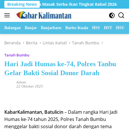
Langsung
an 2 Lomba Masak Serba Ikan Tingkat Kalsel 2026
Breaking News
Hada
ke
konten
Balangan
Banjar
Banjarbaru
Barito Kuala
HSS
HST
HSU
Beranda
Berita
Lintas Kalsel
Tanah Bumbu
Tanah Bumbu
Hari Jadi Humas ke-74, Polres Tanbu
Gelar Bakti Sosial Donor Darah
Admin
22 Oktober 2025
KabarKalimantan, Batulicin
– Dalam rangka Hari Jadi
Humas ke-74 tahun 2025, Polres Tanah Bumbu
menggelar bakti sosial donor darah dengan tema