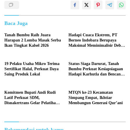
Baca Juga
Tanah Bumbu Raih Juara
Hadapi Cuaca Ekstrem, PT
Harapan 2 Lomba Masak Serba
Borneo Indobara Berupaya
Ikan Tingkat Kalsel 2026
Maksimal Meminimalisir Debu
dan Perketat Penyiraman Air di
Sejumlah Titik Rawan Polusi
19 Pelaku Usaha Mikro Terima
Status Siaga Darurat, Tanah
Sertifikat Halal, Perkuat Daya
Bumbu Perkuat Kesiapsiagaan
Saing Produk Lokal
Hadapi Karhutla dan Bencana
Hidrometeorologi
Komitmen Bupati Andi Rudi
MTQN ke-23 Kecamatan
Latif Perkuat SDM,
Simpang Empat, Ikhtiar
Disnakertrans Gelar Pelatihan
Membangun Generasi Qur’ani
Desain Grafis dan Barbershop
Rekomendasi untuk kamu