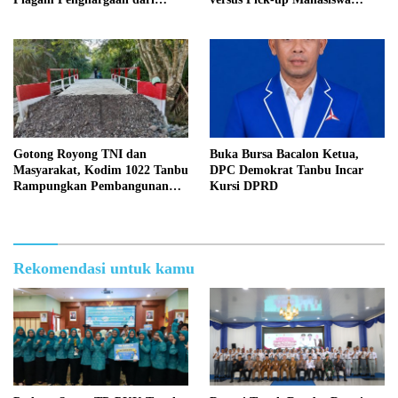
Kapolri Listyo Sigit Prabowo
KKN, Kepemilikan Mobil
Tangki Dipertanyakan
Gotong Royong TNI dan
Buka Bursa Bacalon Ketua,
Masyarakat, Kodim 1022 Tanbu
DPC Demokrat Tanbu Incar
Rampungkan Pembangunan
Kursi DPRD
Jembatan Garuda Kedua di
Desa Tanete
Rekomendasi untuk kamu