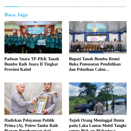
Baca Juga
Paduan Suara TP-PKK Tanah
Bupati Tanah Bumbu Resmi
Bumbu Raih Juara II Tingkat
Buka Pemusatan Pendidikan
Provinsi Kalsel
dan Pelatihan Calon
Paskibraka 2026
Hadirkan Pelayanan Publik
Tujuh Orang Meninggal Dunia
Prima (A), Polres Tanbu Raih
pada Laka Lantas Mobil Tangki
Piagam Penghargaan dari
versus Pick-up Mahasiswa