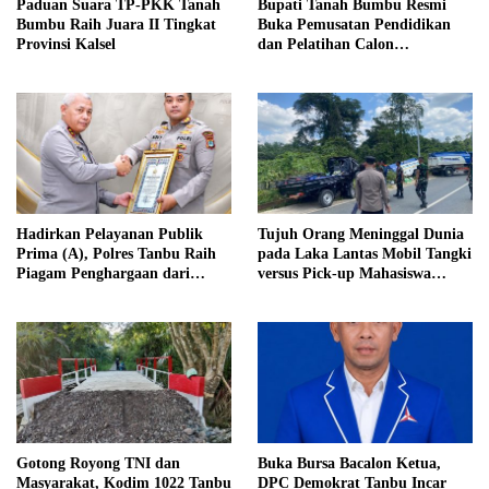
Paduan Suara TP-PKK Tanah
Bupati Tanah Bumbu Resmi
Bumbu Raih Juara II Tingkat
Buka Pemusatan Pendidikan
Provinsi Kalsel
dan Pelatihan Calon
Paskibraka 2026
Hadirkan Pelayanan Publik
Tujuh Orang Meninggal Dunia
Prima (A), Polres Tanbu Raih
pada Laka Lantas Mobil Tangki
Piagam Penghargaan dari
versus Pick-up Mahasiswa
Kapolri Listyo Sigit Prabowo
KKN, Kepemilikan Mobil
Tangki Dipertanyakan
Gotong Royong TNI dan
Buka Bursa Bacalon Ketua,
Masyarakat, Kodim 1022 Tanbu
DPC Demokrat Tanbu Incar