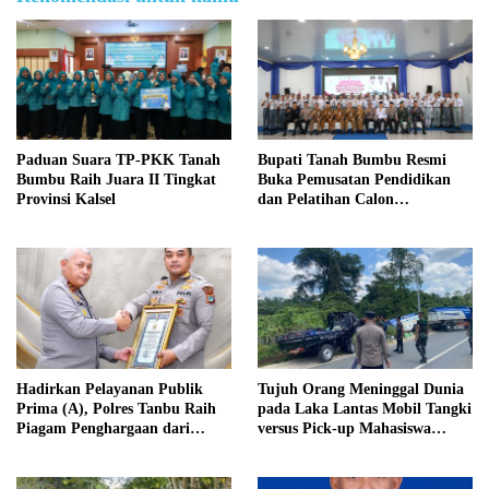
Paduan Suara TP-PKK Tanah
Bupati Tanah Bumbu Resmi
Bumbu Raih Juara II Tingkat
Buka Pemusatan Pendidikan
Provinsi Kalsel
dan Pelatihan Calon
Paskibraka 2026
Hadirkan Pelayanan Publik
Tujuh Orang Meninggal Dunia
Prima (A), Polres Tanbu Raih
pada Laka Lantas Mobil Tangki
Piagam Penghargaan dari
versus Pick-up Mahasiswa
Kapolri Listyo Sigit Prabowo
KKN, Kepemilikan Mobil
Tangki Dipertanyakan