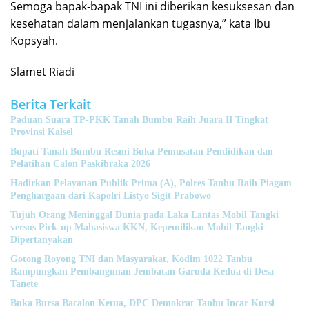
Semoga bapak-bapak TNI ini diberikan kesuksesan dan
kesehatan dalam menjalankan tugasnya,” kata Ibu
Kopsyah.
Slamet Riadi
Berita Terkait
Paduan Suara TP-PKK Tanah Bumbu Raih Juara II Tingkat
Provinsi Kalsel
Bupati Tanah Bumbu Resmi Buka Pemusatan Pendidikan dan
Pelatihan Calon Paskibraka 2026
Hadirkan Pelayanan Publik Prima (A), Polres Tanbu Raih Piagam
Penghargaan dari Kapolri Listyo Sigit Prabowo
Tujuh Orang Meninggal Dunia pada Laka Lantas Mobil Tangki
versus Pick-up Mahasiswa KKN, Kepemilikan Mobil Tangki
Dipertanyakan
Gotong Royong TNI dan Masyarakat, Kodim 1022 Tanbu
Rampungkan Pembangunan Jembatan Garuda Kedua di Desa
Tanete
Buka Bursa Bacalon Ketua, DPC Demokrat Tanbu Incar Kursi