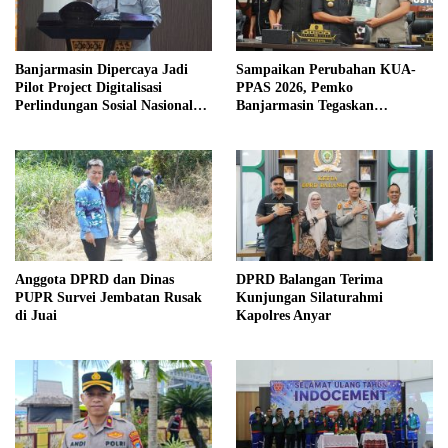
Banjarmasin Dipercaya Jadi
Sampaikan Perubahan KUA-
Pilot Project Digitalisasi
PPAS 2026, Pemko
Perlindungan Sosial Nasional
Banjarmasin Tegaskan
2026
Komitmen Pengelolaan
Anggaran yang Responsif
Anggota DPRD dan Dinas
DPRD Balangan Terima
PUPR Survei Jembatan Rusak
Kunjungan Silaturahmi
di Juai
Kapolres Anyar