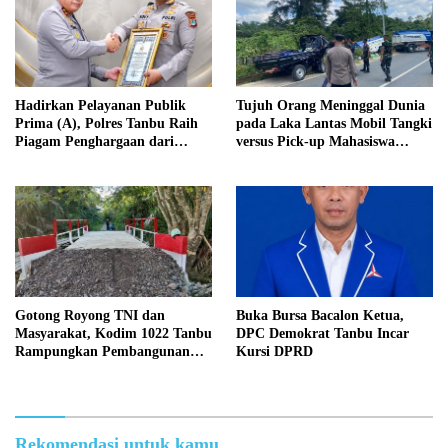
Hadirkan Pelayanan Publik
Tujuh Orang Meninggal Dunia
Prima (A), Polres Tanbu Raih
pada Laka Lantas Mobil Tangki
Piagam Penghargaan dari
versus Pick-up Mahasiswa
Kapolri Listyo Sigit Prabowo
KKN, Kepemilikan Mobil
Tangki Dipertanyakan
Gotong Royong TNI dan
Buka Bursa Bacalon Ketua,
Masyarakat, Kodim 1022 Tanbu
DPC Demokrat Tanbu Incar
Rampungkan Pembangunan
Kursi DPRD
Jembatan Garuda Kedua di
Desa Tanete
Rekomendasi untuk kamu