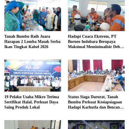
Tanah Bumbu Raih Juara
Hadapi Cuaca Ekstrem, PT
Harapan 2 Lomba Masak Serba
Borneo Indobara Berupaya
Ikan Tingkat Kalsel 2026
Maksimal Meminimalisir Debu
dan Perketat Penyiraman Air di
Sejumlah Titik Rawan Polusi
19 Pelaku Usaha Mikro Terima
Status Siaga Darurat, Tanah
Sertifikat Halal, Perkuat Daya
Bumbu Perkuat Kesiapsiagaan
Saing Produk Lokal
Hadapi Karhutla dan Bencana
Hidrometeorologi