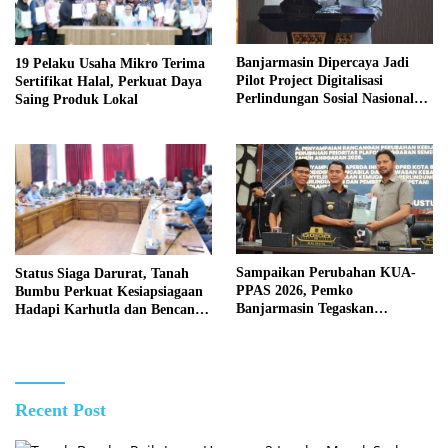
Banjarmasin Dipercaya Jadi
19 Pelaku Usaha Mikro Terima
Pilot Project Digitalisasi
Sertifikat Halal, Perkuat Daya
Perlindungan Sosial Nasional
Saing Produk Lokal
2026
Sampaikan Perubahan KUA-
Status Siaga Darurat, Tanah
PPAS 2026, Pemko
Bumbu Perkuat Kesiapsiagaan
Banjarmasin Tegaskan
Hadapi Karhutla dan Bencana
Komitmen Pengelolaan
Hidrometeorologi
Anggaran yang Responsif
Recent Post