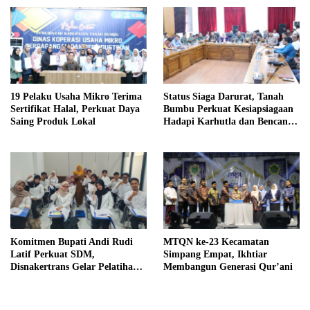
Sejumlah Titik Rawan Polusi
19 Pelaku Usaha Mikro Terima
Status Siaga Darurat, Tanah
Sertifikat Halal, Perkuat Daya
Bumbu Perkuat Kesiapsiagaan
Saing Produk Lokal
Hadapi Karhutla dan Bencana
Hidrometeorologi
Komitmen Bupati Andi Rudi
MTQN ke-23 Kecamatan
Latif Perkuat SDM,
Simpang Empat, Ikhtiar
Disnakertrans Gelar Pelatihan
Membangun Generasi Qur’ani
Desain Grafis dan Barbershop