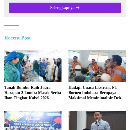
Selengkapnya
Recent Post
Tanah Bumbu Raih Juara
Hadapi Cuaca Ekstrem, PT
Harapan 2 Lomba Masak Serba
Borneo Indobara Berupaya
Ikan Tingkat Kalsel 2026
Maksimal Meminimalisir Debu
dan Perketat Penyiraman Air di
Sejumlah Titik Rawan Polusi