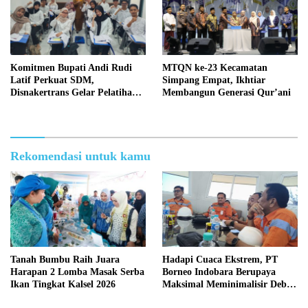
Komitmen Bupati Andi Rudi
MTQN ke-23 Kecamatan
Latif Perkuat SDM,
Simpang Empat, Ikhtiar
Disnakertrans Gelar Pelatihan
Membangun Generasi Qur’ani
Desain Grafis dan Barbershop
Rekomendasi untuk kamu
Tanah Bumbu Raih Juara
Hadapi Cuaca Ekstrem, PT
Harapan 2 Lomba Masak Serba
Borneo Indobara Berupaya
Ikan Tingkat Kalsel 2026
Maksimal Meminimalisir Debu
dan Perketat Penyiraman Air di