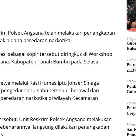
rim Polsek Angsana telah melakukan penangkapan
5 Agu
dak pidana peredaran narkotika.
Gube
Kals
si sebagai sopir tersebut diringkus di Workshop
29 Ju
gsana, Kabupaten Tanah Bumbu pada Selasa
Polr
2.13
20 Ju
tya melalui Kasi Humas Iptu Jonser Sinaga
Pold
pengedar sabu-sabu tersebur berawal dari
Gube
peredaran narkotika di wilayah Kecamatan
Jari
25 Me
Polr
Cosp
ersebut, Unit Reskrim Polsek Angsana melakukan
Kam
8 Apr
kebenarannya, langsung dilakukan penangkapan
Sat 
s.
Empa