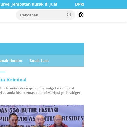
sak di Juai
DPRD Balangan Terima Kunjungan Silaturah
anah Bumbu
Tanah Laut
ita Kriminal
dalah contoh deskripsi untuk widget recent post
ita, anda bisa memasukkan deskripsi pada widget