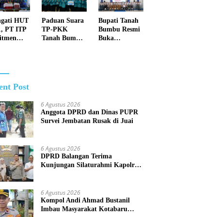
Membuka
Lahan dengan
ngati HUT
Paduan Suara
Bupati Tanah
cara
1, PT ITP
TP-PKK
Bumbu Resmi
Membakar
itmen
Tanah Bumbu
Buka
uat Masa
Raih Juara II
Pemusatan
n Lebih
Tingkat
Pendidikan
u dan
Provinsi Kalsel
dan Pelatihan
lang
Calon
Paskibraka
ent Post
2026
6 Agustus 2026
Anggota DPRD dan Dinas PUPR
Survei Jembatan Rusak di Juai
6 Agustus 2026
DPRD Balangan Terima
Kunjungan Silaturahmi Kapolres
Anyar
6 Agustus 2026
Kompol Andi Ahmad Bustanil
Imbau Masyarakat Kotabaru