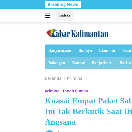
Langsung
Breaking News
ke
konten
Indeks
Banjarmasin
Budaya
Ekonomi
Essai
Balangan
Banjar
Banjarbaru
Barito
Beranda
Kriminal
Kriminal
,
Tanah Bumbu
Kuasai Empat Paket Sa
Ini Tak Berkutik Saat D
Angsana