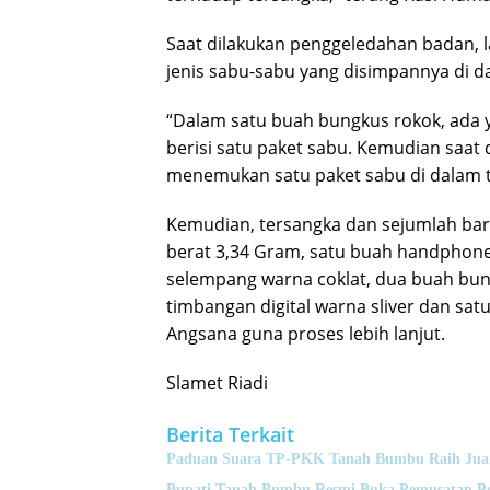
Saat dilakukan penggeledahan badan, la
jenis sabu-sabu yang disimpannya di 
“Dalam satu buah bungkus rokok, ada y
berisi satu paket sabu. Kemudian saat 
menemukan satu paket sabu di dalam ta
Kemudian, tersangka dan sejumlah ba
berat 3,34 Gram, satu buah handphone
selempang warna coklat, dua buah bu
timbangan digital warna sliver dan sa
Angsana guna proses lebih lanjut.
Slamet Riadi
Berita Terkait
Paduan Suara TP-PKK Tanah Bumbu Raih Juara 
Bupati Tanah Bumbu Resmi Buka Pemusatan Pen