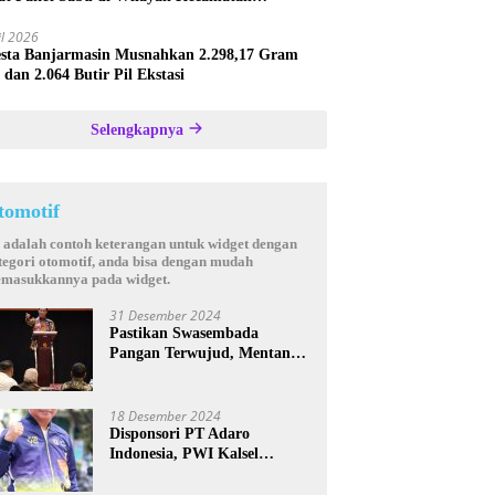
astana
il 2026
esta Banjarmasin Musnahkan 2.298,17 Gram
 dan 2.064 Butir Pil Ekstasi
Selengkapnya
tomotif
i adalah contoh keterangan untuk widget dengan
tegori otomotif, anda bisa dengan mudah
masukkannya pada widget.
31 Desember 2024
Pastikan Swasembada
Pangan Terwujud, Mentan
Andi Amran Bakal Rutin
Kunjungi Kalsel
18 Desember 2024
Disponsori PT Adaro
Indonesia, PWI Kalsel
Kembali Gelar Turnamen
Futsal antar Wartawan se-