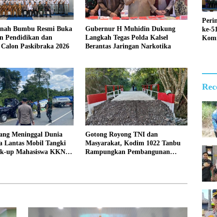
Peri
anah Bumbu Resmi Buka
Gubernur H Muhidin Dukung
ke-5
n Pendidikan dan
Langkah Tegas Polda Kalsel
Kom
 Calon Paskibraka 2026
Berantas Jaringan Narkotika
Perk
Depa
Hija
Gemi
Rec
ang Meninggal Dunia
Gotong Royong TNI dan
a Lantas Mobil Tangki
Masyarakat, Kodim 1022 Tanbu
ick-up Mahasiswa KKN,
Rampungkan Pembangunan
kan Mobil Tangki
Jembatan Garuda Kedua di Desa
yakan
Tanete