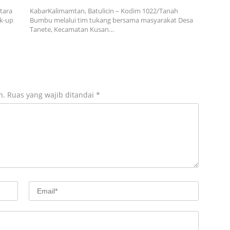
tara
KabarKalimamtan, Batulicin – Kodim 1022/Tanah
k-up
Bumbu melalui tim tukang bersama masyarakat Desa
Tanete, Kecamatan Kusan…
n.
Ruas yang wajib ditandai
*