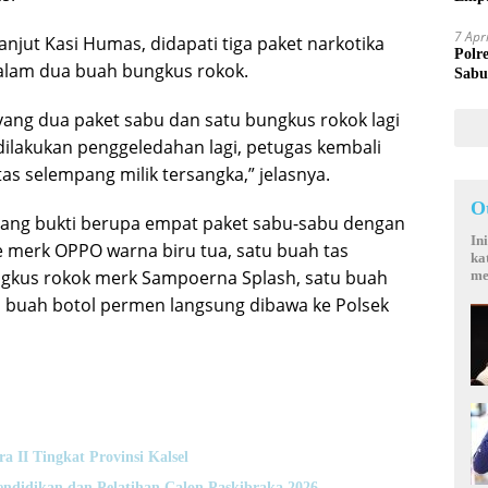
Mand
7 Apr
njut Kasi Humas, didapati tiga paket narkotika
Polr
dalam dua buah bungkus rokok.
Sabu
ang dua paket sabu dan satu bungkus rokok lagi
dilakukan penggeledahan lagi, petugas kembali
s selempang milik tersangka,” jelasnya.
O
rang bukti berupa empat paket sabu-sabu dengan
In
 merk OPPO warna biru tua, satu buah tas
ka
ngkus rokok merk Sampoerna Splash, satu buah
me
tu buah botol permen langsung dibawa ke Polsek
II Tingkat Provinsi Kalsel
didikan dan Pelatihan Calon Paskibraka 2026