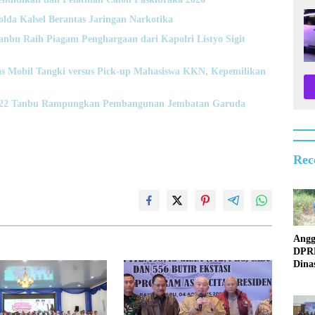
da Kalsel Berantas Jaringan Narkotika
anbu Raih Piagam Penghargaan dari Kapolri Listyo Sigit
s Mobil Tangki versus Pick-up Mahasiswa KKN, Kepemilikan
1022 Tanbu Rampungkan Pembangunan Jembatan Garuda
Rec
Angg
DPR
Dina
Surv
Jemb
Rusa