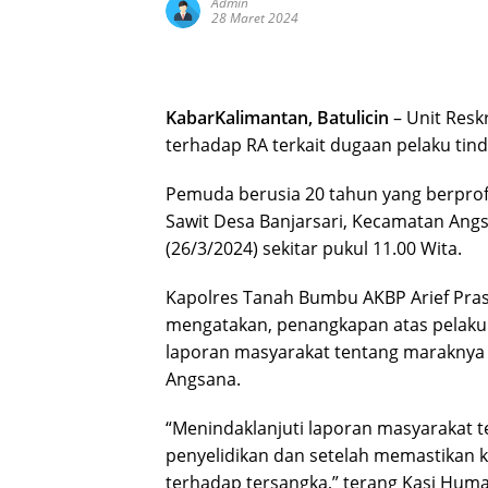
Admin
28 Maret 2024
KabarKalimantan, Batulicin
– Unit Resk
terhadap RA terkait dugaan pelaku tin
Pemuda berusia 20 tahun yang berprofe
Sawit Desa Banjarsari, Kecamatan An
(26/3/2024) sekitar pukul 11.00 Wita.
Kapolres Tanah Bumbu AKBP Arief Prase
mengatakan, penangkapan atas pelaku 
laporan masyarakat tentang maraknya 
Angsana.
“Menindaklanjuti laporan masyarakat t
penyelidikan dan setelah memastikan 
terhadap tersangka,” terang Kasi Huma