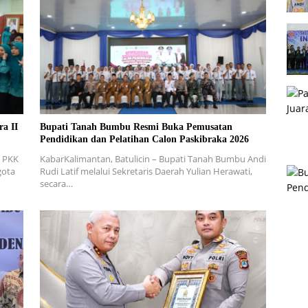
a II
Bupati Tanah Bumbu Resmi Buka Pemusatan
Pendidikan dan Pelatihan Calon Paskibraka 2026
s PKK
KabarKalimantan, Batulicin – Bupati Tanah Bumbu Andi
gota
Rudi Latif melalui Sekretaris Daerah Yulian Herawati,
secara…