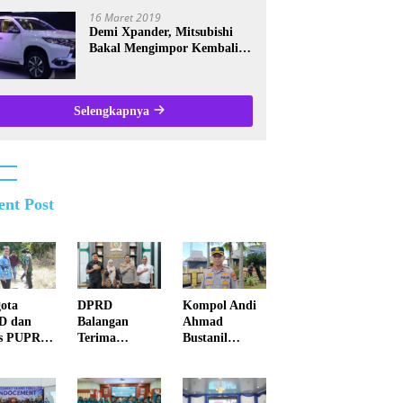
Kalsel
16 Maret 2019
Demi Xpander, Mitsubishi
Bakal Mengimpor Kembali
Pajero Sport
Selengkapnya
ent Post
ota
DPRD
Kompol Andi
D dan
Balangan
Ahmad
s PUPR
Terima
Bustanil
ei
Kunjungan
Imbau
atan
Silaturahmi
Masyarakat
k di Juai
Kapolres
Kotabaru Agar
Anyar
Tidak