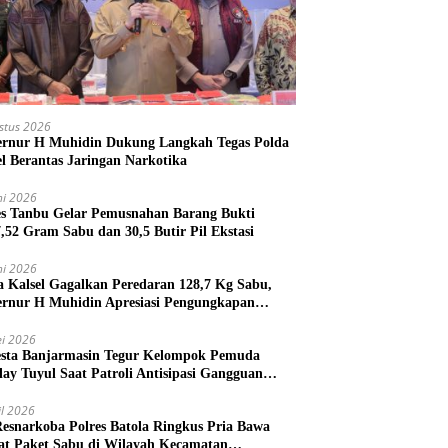
stus 2026
rnur H Muhidin Dukung Langkah Tegas Polda
el Berantas Jaringan Narkotika
ni 2026
es Tanbu Gelar Pemusnahan Barang Bukti
7,52 Gram Sabu dan 30,5 Butir Pil Ekstasi
ni 2026
a Kalsel Gagalkan Peredaran 128,7 Kg Sabu,
rnur H Muhidin Apresiasi Pengungkapan
ngan Narkotika Lintas Provinsi
i 2026
esta Banjarmasin Tegur Kelompok Pemuda
lay Tuyul Saat Patroli Antisipasi Gangguan
tibmas
il 2026
Resnarkoba Polres Batola Ringkus Pria Bawa
t Paket Sabu di Wilayah Kecamatan