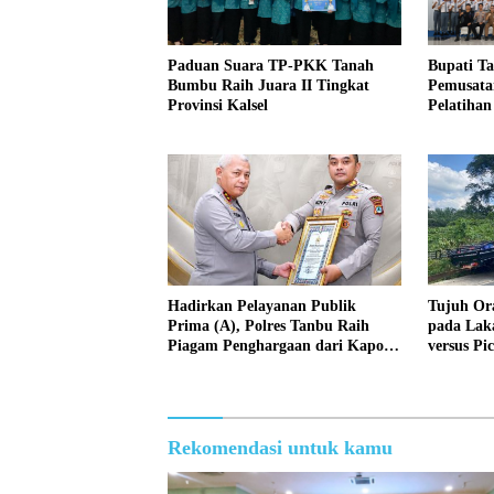
Paduan Suara TP-PKK Tanah
Bupati T
Bumbu Raih Juara II Tingkat
Pemusata
Provinsi Kalsel
Pelatihan
Hadirkan Pelayanan Publik
Tujuh Or
Prima (A), Polres Tanbu Raih
pada Lak
Piagam Penghargaan dari Kapolri
versus P
Listyo Sigit Prabowo
Kepemili
Dipertan
Rekomendasi untuk kamu