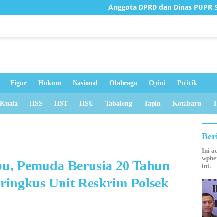
Anggota DPRD dan Dinas PUPR Survei Jembatan Ru
Figur
Hukum
Nasional
Olahraga
Opini
Politik
 Kuala
HSS
HST
HSU
Tabalong
Tapin
Kotabaru
T
Ber
Ini a
wpber
bu, Pemuda Berusia 20 Tahun
ini.
iringkus Unit Reskrim Polsek