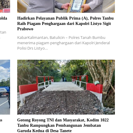
olda
Hadirkan Pelayanan Publik Prima (A), Polres Tanbu
Raih Piagam Penghargaan dari Kapolri Listyo Sigit
Prabowo
ntan
a
KabarKalimantan, Batulicin – Polres Tanah Bumbu
menerima piagam penghargaan dari Kapolri Jenderal
Polisi Drs Listyo…
as
Gotong Royong TNI dan Masyarakat, Kodim 1022
Tanbu Rampungkan Pembangunan Jembatan
Garuda Kedua di Desa Tanete