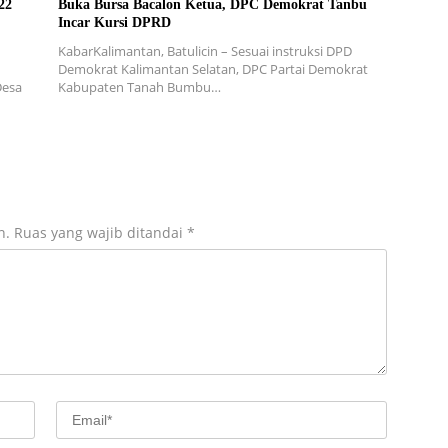
22
Buka Bursa Bacalon Ketua, DPC Demokrat Tanbu
Incar Kursi DPRD
KabarKalimantan, Batulicin – Sesuai instruksi DPD
Demokrat Kalimantan Selatan, DPC Partai Demokrat
Desa
Kabupaten Tanah Bumbu…
n.
Ruas yang wajib ditandai
*