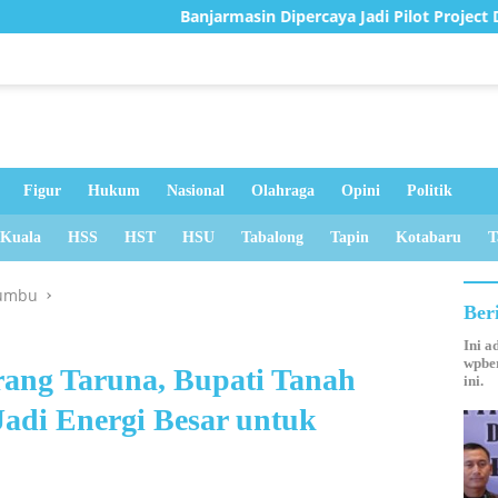
Banjarmasin Dipercaya Jadi Pilot Project Digitalisasi Perlin
Figur
Hukum
Nasional
Olahraga
Opini
Politik
 Kuala
HSS
HST
HSU
Tabalong
Tapin
Kotabaru
T
umbu
Ber
Ini a
wpber
ang Taruna, Bupati Tanah
ini.
di Energi Besar untuk