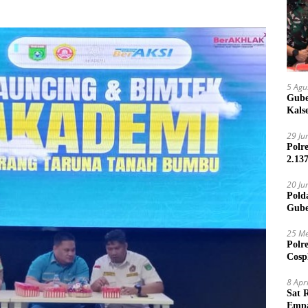
5 Agu
Gube
Kals
29 Ju
Polr
2.13
20 Ju
Pold
Gube
Jari
25 Me
Polr
Cosp
Kam
8 Apr
Sat 
Empa