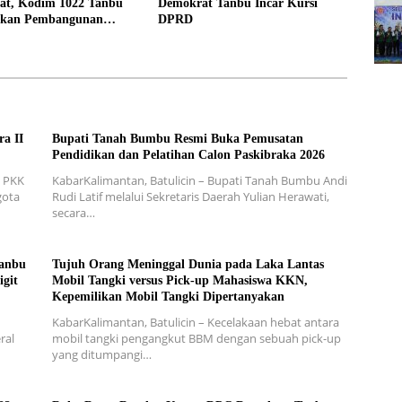
at, Kodim 1022 Tanbu
Demokrat Tanbu Incar Kursi
kan Pembangunan
DPRD
 Garuda Kedua di Desa
a II
Bupati Tanah Bumbu Resmi Buka Pemusatan
Pendidikan dan Pelatihan Calon Paskibraka 2026
s PKK
KabarKalimantan, Batulicin – Bupati Tanah Bumbu Andi
gota
Rudi Latif melalui Sekretaris Daerah Yulian Herawati,
secara…
Tanbu
Tujuh Orang Meninggal Dunia pada Laka Lantas
igit
Mobil Tangki versus Pick-up Mahasiswa KKN,
Kepemilikan Mobil Tangki Dipertanyakan
u
KabarKalimantan, Batulicin – Kecelakaan hebat antara
ral
mobil tangki pengangkut BBM dengan sebuah pick-up
yang ditumpangi…