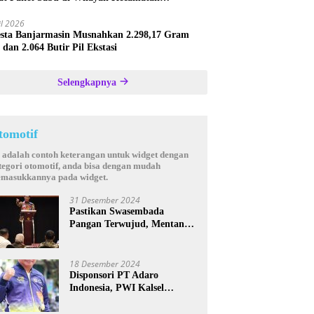
astana
il 2026
esta Banjarmasin Musnahkan 2.298,17 Gram
 dan 2.064 Butir Pil Ekstasi
Selengkapnya
tomotif
i adalah contoh keterangan untuk widget dengan
tegori otomotif, anda bisa dengan mudah
masukkannya pada widget.
31 Desember 2024
Pastikan Swasembada
Pangan Terwujud, Mentan
Andi Amran Bakal Rutin
Kunjungi Kalsel
18 Desember 2024
Disponsori PT Adaro
Indonesia, PWI Kalsel
Kembali Gelar Turnamen
Futsal antar Wartawan se-