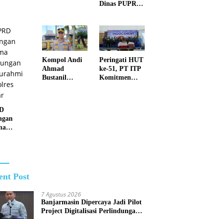
Dinas PUPR
Pengelolaan
Survei
Anggaran
Jembatan
yang Responsif
Rusak di Juai
Kompol Andi
Peringati HUT
Ahmad
ke-51, PT ITP
Bustanil
Komitmen
Imbau
Perkuat Masa
Masyarakat
Depan Lebih
Kotabaru Agar
Hijau dan
D
Tidak
Gemilang
ngan
Membuka
ma
Lahan dengan
jungan
cara
turahmi
Membakar
lres
r
ent Post
7 Agustus 2026
Banjarmasin Dipercaya Jadi Pilot
Project Digitalisasi Perlindungan