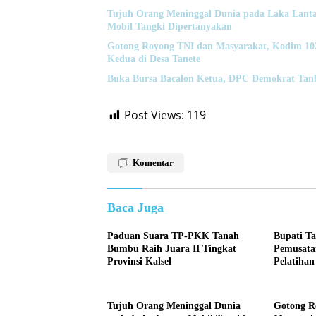
Tujuh Orang Meninggal Dunia pada Laka Lanta
Mobil Tangki Dipertanyakan
Gotong Royong TNI dan Masyarakat, Kodim 
Kedua di Desa Tanete
Buka Bursa Bacalon Ketua, DPC Demokrat Tan
Post Views:
119
Komentar
Baca Juga
Paduan Suara TP-PKK Tanah
Bupati T
Bumbu Raih Juara II Tingkat
Pemusata
Provinsi Kalsel
Pelatihan
Tujuh Orang Meninggal Dunia
Gotong R