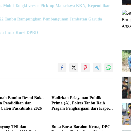
s Mobil Tangki versus Pick-up Mahasiswa KKN, Kepemilikan
1022 Tanbu Rampungkan Pembangunan Jembatan Garuda
bu Incar Kursi DPRD
anah Bumbu Resmi Buka
Hadirkan Pelayanan Publik
n Pendidikan dan
Prima (A), Polres Tanbu Raih
 Calon Paskibraka 2026
Piagam Penghargaan dari Kapolri
Listyo Sigit Prabowo
oyong TNI dan
Buka Bursa Bacalon Ketua, DPC