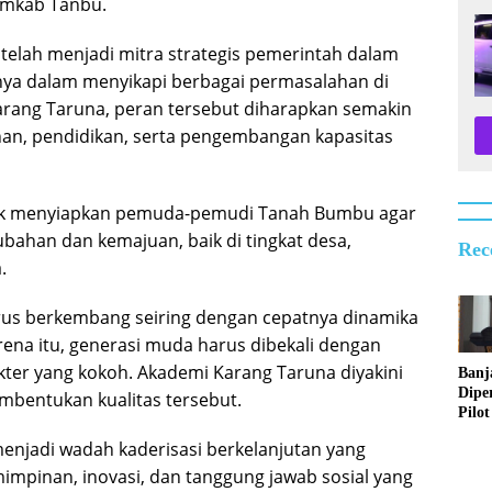
Pemkab Tanbu.
telah menjadi mitra strategis pemerintah dalam
nya dalam menyikapi berbagai permasalahan di
arang Taruna, peran tersebut diharapkan semakin
han, pendidikan, serta pengembangan kapasitas
untuk menyiapkan pemuda-pemudi Tanah Bumbu agar
han dan kemajuan, baik di tingkat desa,
Rec
.
us berkembang seiring dengan cepatnya dinamika
arena itu, generasi muda harus dibekali dengan
kter yang kokoh. Akademi Karang Taruna diyakini
Banj
Dipe
mbentukan kualitas tersebut.
Pilot
Digit
enjadi wadah kaderisasi berkelanjutan yang
Perl
Sosia
mpinan, inovasi, dan tanggung jawab sosial yang
2026