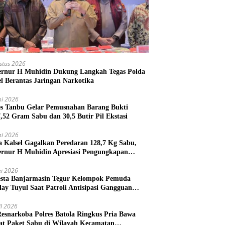
stus 2026
rnur H Muhidin Dukung Langkah Tegas Polda
el Berantas Jaringan Narkotika
ni 2026
es Tanbu Gelar Pemusnahan Barang Bukti
7,52 Gram Sabu dan 30,5 Butir Pil Ekstasi
ni 2026
a Kalsel Gagalkan Peredaran 128,7 Kg Sabu,
rnur H Muhidin Apresiasi Pengungkapan
ngan Narkotika Lintas Provinsi
i 2026
esta Banjarmasin Tegur Kelompok Pemuda
lay Tuyul Saat Patroli Antisipasi Gangguan
tibmas
il 2026
Resnarkoba Polres Batola Ringkus Pria Bawa
t Paket Sabu di Wilayah Kecamatan