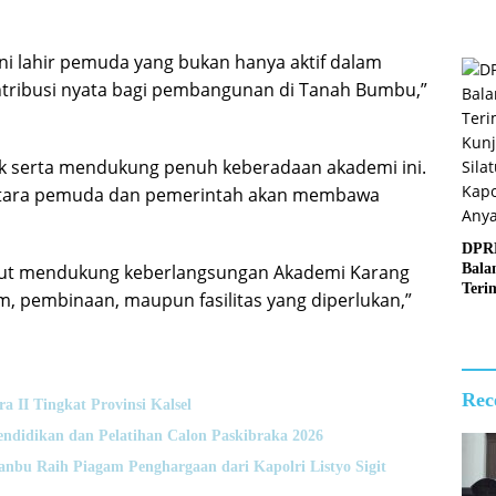
ni lahir pemuda yang bukan hanya aktif dalam
ontribusi nyata bagi pembangunan di Tanah Bumbu,”
serta mendukung penuh keberadaan akademi ini.
antara pemuda dan pemerintah akan membawa
DPR
Bala
rut mendukung keberlangsungan Akademi Karang
Teri
m, pembinaan, maupun fasilitas yang diperlukan,”
Kun
Sila
Kapo
Anya
Rec
II Tingkat Provinsi Kalsel
didikan dan Pelatihan Calon Paskibraka 2026
anbu Raih Piagam Penghargaan dari Kapolri Listyo Sigit