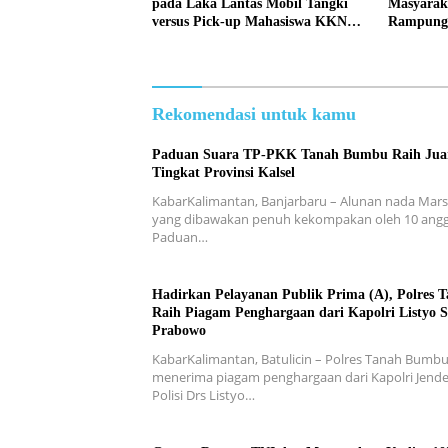
pada Laka Lantas Mobil Tangki
Masyarak
versus Pick-up Mahasiswa KKN,
Rampung
Kepemilikan Mobil Tangki
Jembatan
Dipertanyakan
Tanete
Rekomendasi untuk kamu
Paduan Suara TP-PKK Tanah Bumbu Raih Juar
Tingkat Provinsi Kalsel
KabarKalimantan, Banjarbaru – Alunan nada Mar
yang dibawakan penuh kekompakan oleh 10 ang
Paduan…
Hadirkan Pelayanan Publik Prima (A), Polres 
Raih Piagam Penghargaan dari Kapolri Listyo S
Prabowo
KabarKalimantan, Batulicin – Polres Tanah Bumb
menerima piagam penghargaan dari Kapolri Jende
Polisi Drs Listyo…