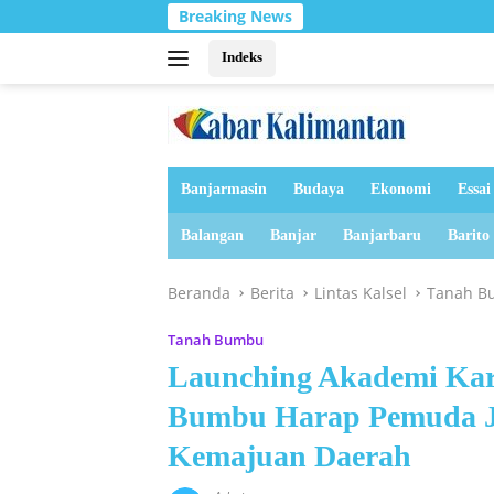
Langsung
Breaking News
ke
konten
Indeks
Banjarmasin
Budaya
Ekonomi
Essai
Balangan
Banjar
Banjarbaru
Barito
Beranda
Berita
Lintas Kalsel
Tanah B
Tanah Bumbu
Launching Akademi Kar
Bumbu Harap Pemuda Ja
Kemajuan Daerah