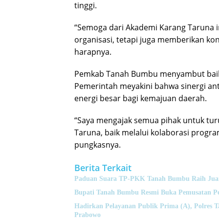
tinggi.
“Semoga dari Akademi Karang Taruna i
organisasi, tetapi juga memberikan k
harapnya.
Pemkab Tanah Bumbu menyambut baik 
Pemerintah meyakini bahwa sinergi 
energi besar bagi kemajuan daerah.
“Saya mengajak semua pihak untuk tu
Taruna, baik melalui kolaborasi progra
pungkasnya.
Berita Terkait
Paduan Suara TP-PKK Tanah Bumbu Raih Juara 
Bupati Tanah Bumbu Resmi Buka Pemusatan Pen
Hadirkan Pelayanan Publik Prima (A), Polres T
Prabowo