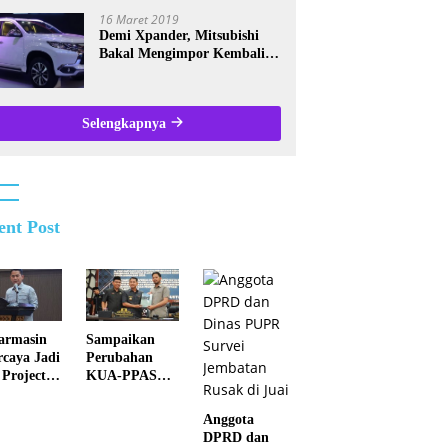
Kalsel
16 Maret 2019
Demi Xpander, Mitsubishi
Bakal Mengimpor Kembali
Pajero Sport
Selengkapnya
ent Post
armasin
Sampaikan
rcaya Jadi
Perubahan
 Project
KUA-PPAS
alisasi
2026, Pemko
indungan
Banjarmasin
Anggota
l Nasional
Tegaskan
DPRD dan
Komitmen