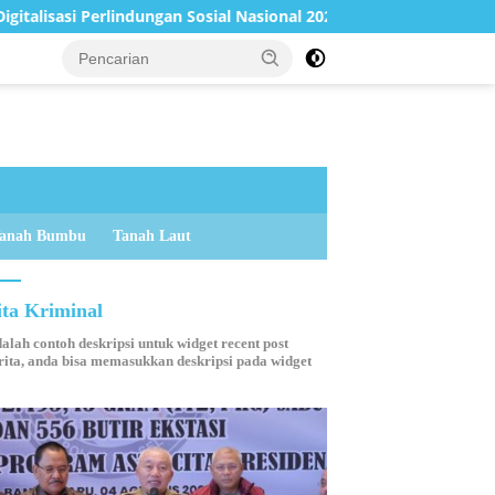
dungan Sosial Nasional 2026
Sampaikan Perubahan KUA-P
anah Bumbu
Tanah Laut
ita Kriminal
dalah contoh deskripsi untuk widget recent post
ita, anda bisa memasukkan deskripsi pada widget