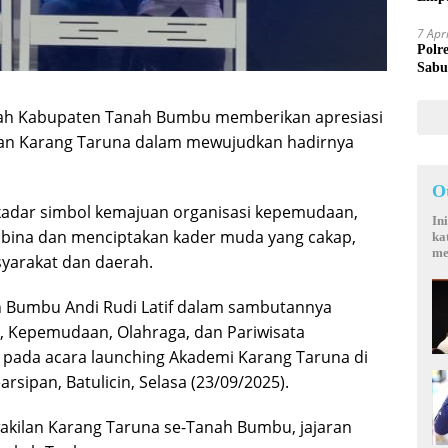
Mand
7 Apr
Polr
Sabu
ah Kabupaten Tanah Bumbu memberikan apresiasi
jajaran Karang Taruna dalam mewujudkan hadirnya
O
ekadar simbol kemajuan organisasi kepemudaan,
In
bina dan menciptakan kader muda yang cakap,
ka
me
syarakat dan daerah.
h Bumbu Andi Rudi Latif dalam sambutannya
, Kepemudaan, Olahraga, dan Pariwisata
 pada acara launching Akademi Karang Taruna di
rsipan, Batulicin, Selasa (23/09/2025).
rwakilan Karang Taruna se-Tanah Bumbu, jajaran