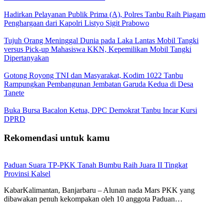
Hadirkan Pelayanan Publik Prima (A), Polres Tanbu Raih Piagam
Penghargaan dari Kapolri Listyo Sigit Prabowo
Tujuh Orang Meninggal Dunia pada Laka Lantas Mobil Tangki
versus Pick-up Mahasiswa KKN, Kepemilikan Mobil Tangki
Dipertanyakan
Gotong Royong TNI dan Masyarakat, Kodim 1022 Tanbu
Rampungkan Pembangunan Jembatan Garuda Kedua di Desa
Tanete
Buka Bursa Bacalon Ketua, DPC Demokrat Tanbu Incar Kursi
DPRD
Rekomendasi untuk kamu
Paduan Suara TP-PKK Tanah Bumbu Raih Juara II Tingkat
Provinsi Kalsel
KabarKalimantan, Banjarbaru – Alunan nada Mars PKK yang
dibawakan penuh kekompakan oleh 10 anggota Paduan…