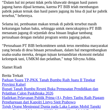
“Dalam hal ini petani tidak perlu khawatir dengan hasil panen
jagung harus dijual kemana, karena PT BIB telah membangun
pabrik pakan ternak dan hasil panen jagung itu bisa di jual ke pabrik
tersebut,” bebernya.
Selama ini, pembuatan makan ternak di pabrik tersebut masih
kekurangan bahan baku, sehingga untuk mencukupinya PT BIB
menanam jagung di sejumlah desa binaan lingkar tambang
perusahaan dengan melalui program sentra jagung pakan.
“Perusahaan PT BIB berkomitmen untuk terus membina masyarakat
yang berada di desa binaan perusahaan, dalam hal mengembangkan
usaha-usaha mereka, dengan tujuan kemandirian ekonomi melalui
kelompok tani, UMKM dan pelatihan,” tutup Silvyna Aditia.
Slamet Riadi
Berita Terkait
Paduan Suara TP-PKK Tanah Bumbu Raih Juara II Tingkat
Provinsi Kalsel
Bupati Tanah Bumbu Resmi Buka Pemusatan Pendidikan dan
Pelatihan Calon Paskibraka 2026
Hadirkan Pelayanan Publik Prima (A), Polres Tanbu Raih Piagam
Penghargaan dari Kapolri Listyo Sigit Prabowo
Tujuh Orang Meninggal Dunia pada Laka Lantas Mobil Tangki