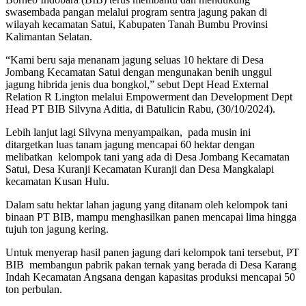
swasembada pangan melalui program sentra jagung pakan di
wilayah kecamatan Satui, Kabupaten Tanah Bumbu Provinsi
Kalimantan Selatan.
“Kami beru saja menanam jagung seluas 10 hektare di Desa
Jombang Kecamatan Satui dengan mengunakan benih unggul
jagung hibrida jenis dua bongkol,” sebut Dept Head External
Relation R Lington melalui Empowerment dan Development Dept
Head PT BIB Silvyna Aditia, di Batulicin Rabu, (30/10/2024).
Lebih lanjut lagi Silvyna menyampaikan, pada musin ini
ditargetkan luas tanam jagung mencapai 60 hektar dengan
melibatkan kelompok tani yang ada di Desa Jombang Kecamatan
Satui, Desa Kuranji Kecamatan Kuranji dan Desa Mangkalapi
kecamatan Kusan Hulu.
Dalam satu hektar lahan jagung yang ditanam oleh kelompok tani
binaan PT BIB, mampu menghasilkan panen mencapai lima hingga
tujuh ton jagung kering.
Untuk menyerap hasil panen jagung dari kelompok tani tersebut, PT
BIB membangun pabrik pakan ternak yang berada di Desa Karang
Indah Kecamatan Angsana dengan kapasitas produksi mencapai 50
ton perbulan.