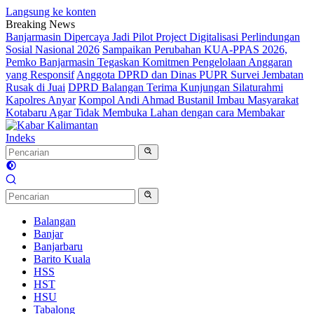
Langsung ke konten
Breaking News
Banjarmasin Dipercaya Jadi Pilot Project Digitalisasi Perlindungan
Sosial Nasional 2026
Sampaikan Perubahan KUA-PPAS 2026,
Pemko Banjarmasin Tegaskan Komitmen Pengelolaan Anggaran
yang Responsif
Anggota DPRD dan Dinas PUPR Survei Jembatan
Rusak di Juai
DPRD Balangan Terima Kunjungan Silaturahmi
Kapolres Anyar
Kompol Andi Ahmad Bustanil Imbau Masyarakat
Kotabaru Agar Tidak Membuka Lahan dengan cara Membakar
Indeks
Balangan
Banjar
Banjarbaru
Barito Kuala
HSS
HST
HSU
Tabalong