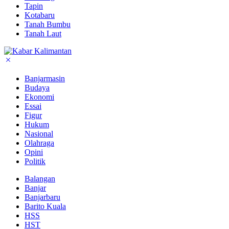
Tapin
Kotabaru
Tanah Bumbu
Tanah Laut
Banjarmasin
Budaya
Ekonomi
Essai
Figur
Hukum
Nasional
Olahraga
Opini
Politik
Balangan
Banjar
Banjarbaru
Barito Kuala
HSS
HST