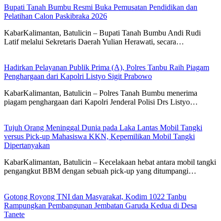
Bupati Tanah Bumbu Resmi Buka Pemusatan Pendidikan dan
Pelatihan Calon Paskibraka 2026
KabarKalimantan, Batulicin – Bupati Tanah Bumbu Andi Rudi
Latif melalui Sekretaris Daerah Yulian Herawati, secara…
Hadirkan Pelayanan Publik Prima (A), Polres Tanbu Raih Piagam
Penghargaan dari Kapolri Listyo Sigit Prabowo
KabarKalimantan, Batulicin – Polres Tanah Bumbu menerima
piagam penghargaan dari Kapolri Jenderal Polisi Drs Listyo…
Tujuh Orang Meninggal Dunia pada Laka Lantas Mobil Tangki
versus Pick-up Mahasiswa KKN, Kepemilikan Mobil Tangki
Dipertanyakan
KabarKalimantan, Batulicin – Kecelakaan hebat antara mobil tangki
pengangkut BBM dengan sebuah pick-up yang ditumpangi…
Gotong Royong TNI dan Masyarakat, Kodim 1022 Tanbu
Rampungkan Pembangunan Jembatan Garuda Kedua di Desa
Tanete