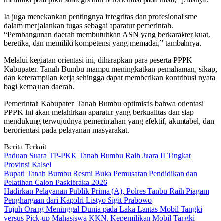
Ia juga menekankan pentingnya integritas dan profesionalisme
dalam menjalankan tugas sebagai aparatur pemerintah.
“Pembangunan daerah membutuhkan ASN yang berkarakter kuat,
beretika, dan memiliki kompetensi yang memadai,” tambahnya.
Melalui kegiatan orientasi ini, diharapkan para peserta PPPK
Kabupaten Tanah Bumbu mampu meningkatkan pemahaman, sikap,
dan keterampilan kerja sehingga dapat memberikan kontribusi nyata
bagi kemajuan daerah.
Pemerintah Kabupaten Tanah Bumbu optimistis bahwa orientasi
PPPK ini akan melahirkan aparatur yang berkualitas dan siap
mendukung terwujudnya pemerintahan yang efektif, akuntabel, dan
berorientasi pada pelayanan masyarakat.
Berita Terkait
Paduan Suara TP-PKK Tanah Bumbu Raih Juara II Tingkat
Provinsi Kalsel
Bupati Tanah Bumbu Resmi Buka Pemusatan Pendidikan dan
Pelatihan Calon Paskibraka 2026
Hadirkan Pelayanan Publik Prima (A), Polres Tanbu Raih Piagam
Penghargaan dari Kapolri Listyo Sigit Prabowo
Tujuh Orang Meninggal Dunia pada Laka Lantas Mobil Tangki
versus Pick-up Mahasiswa KKN, Kepemilikan Mobil Tangki