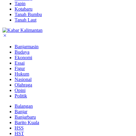
Tapin
Kotabaru
Tanah Bumbu
Tanah Laut
Banjarmasin
Budaya
Ekonomi
Essai
Figur
Hukum
Nasional
Olahraga
Opini
Politik
Balangan
Banjar
Banjarbaru
Barito Kuala
HSS
HST