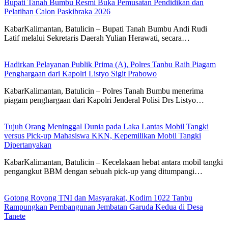
Bupati Tanah Bumbu Resmi Buka Pemusatan Pendidikan dan
Pelatihan Calon Paskibraka 2026
KabarKalimantan, Batulicin – Bupati Tanah Bumbu Andi Rudi
Latif melalui Sekretaris Daerah Yulian Herawati, secara…
Hadirkan Pelayanan Publik Prima (A), Polres Tanbu Raih Piagam
Penghargaan dari Kapolri Listyo Sigit Prabowo
KabarKalimantan, Batulicin – Polres Tanah Bumbu menerima
piagam penghargaan dari Kapolri Jenderal Polisi Drs Listyo…
Tujuh Orang Meninggal Dunia pada Laka Lantas Mobil Tangki
versus Pick-up Mahasiswa KKN, Kepemilikan Mobil Tangki
Dipertanyakan
KabarKalimantan, Batulicin – Kecelakaan hebat antara mobil tangki
pengangkut BBM dengan sebuah pick-up yang ditumpangi…
Gotong Royong TNI dan Masyarakat, Kodim 1022 Tanbu
Rampungkan Pembangunan Jembatan Garuda Kedua di Desa
Tanete