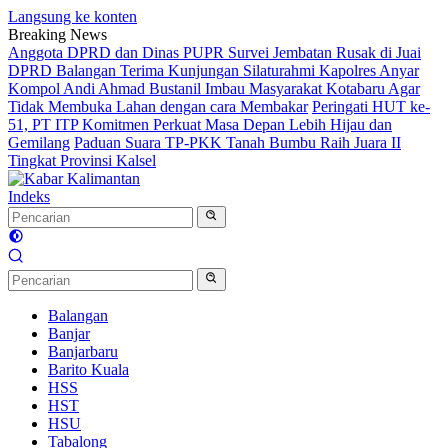
Langsung ke konten
Breaking News
Anggota DPRD dan Dinas PUPR Survei Jembatan Rusak di Juai
DPRD Balangan Terima Kunjungan Silaturahmi Kapolres Anyar
Kompol Andi Ahmad Bustanil Imbau Masyarakat Kotabaru Agar
Tidak Membuka Lahan dengan cara Membakar
Peringati HUT ke-
51, PT ITP Komitmen Perkuat Masa Depan Lebih Hijau dan
Gemilang
Paduan Suara TP-PKK Tanah Bumbu Raih Juara II
Tingkat Provinsi Kalsel
Indeks
Balangan
Banjar
Banjarbaru
Barito Kuala
HSS
HST
HSU
Tabalong