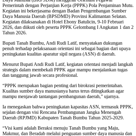
Pemerintah dengan Perjanjian Kerja (PPPK) Pola Penjaminan Mutu.
Kegiatan ini bekerjasama dengan Badan Pengembangan Sumber
Daya Manusia Daerah (BPSDMD) Provinsi Kalimantan Selatan.
Kegiatan dilaksanakan di Hotel Ebony Batulicin, 9-10 Februari
2026, dan diikuti oleh peserta PPPK Gelombang I Angkatan 1 dan 2
Tahun 2026.
Bupati Tanah Bumbu, Andi Rudi Latif, menyatakan dukungan
penuh terhadap pelaksanaan orientasi ini sebagai bagian dari upaya
peningkatan kualitas aparatur sipil negara (ASN) di daerah.
Menurut Bupati Andi Rudi Latif, kegiatan orientasi menjadi langkah
strategis dalam membekali PPPK agar mampu menjalankan tugas
dan tanggung jawab secara profesional.
“PPPK merupakan bagian penting dari birokrasi pemerintahan.
Kualitas sumber daya manusianya harus terus ditingkatkan agar
mampu menjawab tantangan pembangunan daerah,” ujarnya.
Ia menegaskan bahwa peningkatan kapasitas ASN, termasuk PPPK,
sejalan dengan visi Rencana Pembangunan Jangka Menengah
Daerah (RPJMD) Kabupaten Tanah Bumbu Tahun 2025-2029.
“Visi kami adalah Beraksi menuju Tanah Bumbu yang Maju,
Makmur, dan Beradab melalui penguatan sumber daya manusia dan