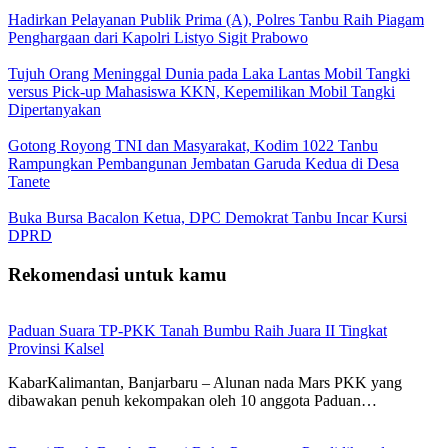
Hadirkan Pelayanan Publik Prima (A), Polres Tanbu Raih Piagam
Penghargaan dari Kapolri Listyo Sigit Prabowo
Tujuh Orang Meninggal Dunia pada Laka Lantas Mobil Tangki
versus Pick-up Mahasiswa KKN, Kepemilikan Mobil Tangki
Dipertanyakan
Gotong Royong TNI dan Masyarakat, Kodim 1022 Tanbu
Rampungkan Pembangunan Jembatan Garuda Kedua di Desa
Tanete
Buka Bursa Bacalon Ketua, DPC Demokrat Tanbu Incar Kursi
DPRD
Rekomendasi untuk kamu
Paduan Suara TP-PKK Tanah Bumbu Raih Juara II Tingkat
Provinsi Kalsel
KabarKalimantan, Banjarbaru – Alunan nada Mars PKK yang
dibawakan penuh kekompakan oleh 10 anggota Paduan…