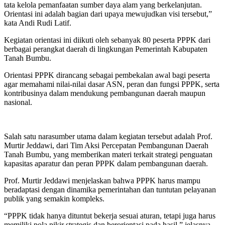
tata kelola pemanfaatan sumber daya alam yang berkelanjutan.
Orientasi ini adalah bagian dari upaya mewujudkan visi tersebut,”
kata Andi Rudi Latif.
Kegiatan orientasi ini diikuti oleh sebanyak 80 peserta PPPK dari
berbagai perangkat daerah di lingkungan Pemerintah Kabupaten
Tanah Bumbu.
Orientasi PPPK dirancang sebagai pembekalan awal bagi peserta
agar memahami nilai-nilai dasar ASN, peran dan fungsi PPPK, serta
kontribusinya dalam mendukung pembangunan daerah maupun
nasional.
Salah satu narasumber utama dalam kegiatan tersebut adalah Prof.
Murtir Jeddawi, dari Tim Aksi Percepatan Pembangunan Daerah
Tanah Bumbu, yang memberikan materi terkait strategi penguatan
kapasitas aparatur dan peran PPPK dalam pembangunan daerah.
Prof. Murtir Jeddawi menjelaskan bahwa PPPK harus mampu
beradaptasi dengan dinamika pemerintahan dan tuntutan pelayanan
publik yang semakin kompleks.
“PPPK tidak hanya dituntut bekerja sesuai aturan, tetapi juga harus
memiliki pola pikir strategis dan berorientasi pada hasil,” jelasnya.