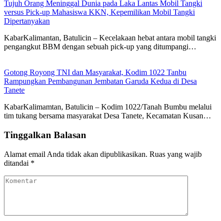
Tujuh Orang Meninggal Dunia pada Laka Lantas Mobil Tangki
versus Pick-up Mahasiswa KKN, Kepemilikan Mobil Tangki
Dipertanyakan
KabarKalimantan, Batulicin – Kecelakaan hebat antara mobil tangki
pengangkut BBM dengan sebuah pick-up yang ditumpangi…
Gotong Royong TNI dan Masyarakat, Kodim 1022 Tanbu
Rampungkan Pembangunan Jembatan Garuda Kedua di Desa
Tanete
KabarKalimamtan, Batulicin – Kodim 1022/Tanah Bumbu melalui
tim tukang bersama masyarakat Desa Tanete, Kecamatan Kusan…
Tinggalkan Balasan
Alamat email Anda tidak akan dipublikasikan.
Ruas yang wajib
ditandai
*