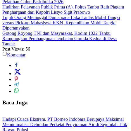
Pelatihan Calon Paskibraka 2026
Hadirkan Pelayanan Publik Prima (A), Polres Tanbu Raih Piagam
Penghargaan dari Kapolri Listyo Sigit Prabowo
Tujuh Orang Meninggal Dunia pada Laka Lantas Mobil Tangki
versus Pick-up Mahasiswa KKN, Kepemilikan Mobil Tangki
Dipertanyakan
Gotong Royong TNI dan Masyarakat, Kodim 1022 Tanbu
Rampungkan Pembangunan Jembatan Garuda Kedua di Desa
Tanete
Post Views:
56
Komentar
Baca Juga
Hadapi Cuaca Ekstrem, PT Borneo Indobara Berupaya Maksimal
Meminimalisir Debu dan Perketat Penyiraman Air di Sejumlah Titik
Rawan Polusi