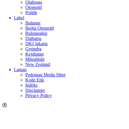
Olahraga
Otomotif
Politik
Label
Balapan
Berita Otomotif
Bulutangkis
Daihatsu
DKI Jakarta
Gerindra
Kejahatan
Mitsubishi
New Zealand
Laman
Pedoman Media Siber
Kode Etik
Indeks
Disclaimer
Privacy Policy