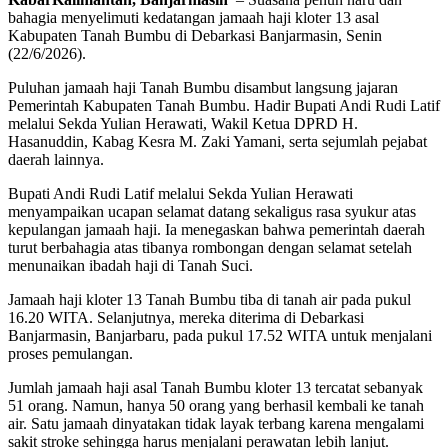
bahagia menyelimuti kedatangan jamaah haji kloter 13 asal
Kabupaten Tanah Bumbu di Debarkasi Banjarmasin, Senin
(22/6/2026).
Puluhan jamaah haji Tanah Bumbu disambut langsung jajaran
Pemerintah Kabupaten Tanah Bumbu. Hadir Bupati Andi Rudi Latif
melalui Sekda Yulian Herawati, Wakil Ketua DPRD H.
Hasanuddin, Kabag Kesra M. Zaki Yamani, serta sejumlah pejabat
daerah lainnya.
Bupati Andi Rudi Latif melalui Sekda Yulian Herawati
menyampaikan ucapan selamat datang sekaligus rasa syukur atas
kepulangan jamaah haji. Ia menegaskan bahwa pemerintah daerah
turut berbahagia atas tibanya rombongan dengan selamat setelah
menunaikan ibadah haji di Tanah Suci.
Jamaah haji kloter 13 Tanah Bumbu tiba di tanah air pada pukul
16.20 WITA. Selanjutnya, mereka diterima di Debarkasi
Banjarmasin, Banjarbaru, pada pukul 17.52 WITA untuk menjalani
proses pemulangan.
Jumlah jamaah haji asal Tanah Bumbu kloter 13 tercatat sebanyak
51 orang. Namun, hanya 50 orang yang berhasil kembali ke tanah
air. Satu jamaah dinyatakan tidak layak terbang karena mengalami
sakit stroke sehingga harus menjalani perawatan lebih lanjut.