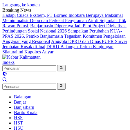
Langsung ke konten
Breaking News
Hadapi Cuaca Ekstrem, PT Borneo Indobara Berupaya Maksimal
Meminimalisir Debu dan Perketat Penyiraman Air di Sejumlah Titik
Rawan Polusi
Banjarmasin Dipercaya Jadi Pilot Project Digitalisasi
Perlindungan Sosial Nasional 2026
Sampaikan Perubahan KUA-
PPAS 2026, Pemko Banjarmasin Tegaskan Komitmen Pengelolaan
Anggaran yang Responsif
Anggota DPRD dan Dinas PUPR Survei
Jembatan Rusak di Juai
DPRD Balangan Terima Kunjungan
Silaturahmi Kapolres Anyar
Indeks
Balangan
Banjar
Banjarbaru
Barito Kuala
HSS
HST
HSU