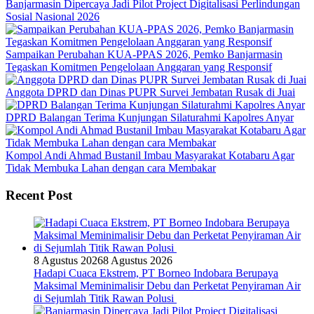
Banjarmasin Dipercaya Jadi Pilot Project Digitalisasi Perlindungan
Sosial Nasional 2026
Sampaikan Perubahan KUA-PPAS 2026, Pemko Banjarmasin
Tegaskan Komitmen Pengelolaan Anggaran yang Responsif
Anggota DPRD dan Dinas PUPR Survei Jembatan Rusak di Juai
DPRD Balangan Terima Kunjungan Silaturahmi Kapolres Anyar
Kompol Andi Ahmad Bustanil Imbau Masyarakat Kotabaru Agar
Tidak Membuka Lahan dengan cara Membakar
Recent Post
8 Agustus 2026
8 Agustus 2026
Hadapi Cuaca Ekstrem, PT Borneo Indobara Berupaya
Maksimal Meminimalisir Debu dan Perketat Penyiraman Air
di Sejumlah Titik Rawan Polusi