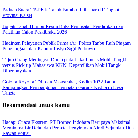
Paduan Suara TP-PKK Tanah Bumbu Raih Juara II Tingkat
Provinsi Kalsel
Bupati Tanah Bumbu Resmi Buka Pemusatan Pendidikan dan
Pelatihan Calon Paskibraka 2026
Hadirkan Pelayanan Publik Prima (A), Polres Tanbu Raih Piagam
Penghargaan dari Kapolri Listyo Sigit Prabowo
Tujuh Orang Meninggal Dunia pada Laka Lantas Mobil Tangki
versus Pick-up Mahasiswa KKN, Kepemilikan Mobil Tangki
Dipertanyakan
Gotong Royong TNI dan Masyarakat, Kodim 1022 Tanbu
Rampungkan Pembangunan Jembatan Garuda Kedua di Desa
Tanete
Rekomendasi untuk kamu
Hadapi Cuaca Ekstrem, PT Borneo Indobara Berupaya Maksimal
Meminimalisir Debu dan Perketat Penyiraman Air di Sejumlah Titik
Rawan Polusi