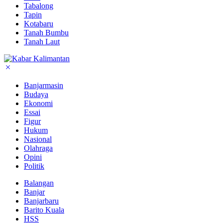
Tabalong
Tapin
Kotabaru
Tanah Bumbu
Tanah Laut
Banjarmasin
Budaya
Ekonomi
Essai
Figur
Hukum
Nasional
Olahraga
Opini
Politik
Balangan
Banjar
Banjarbaru
Barito Kuala
HSS