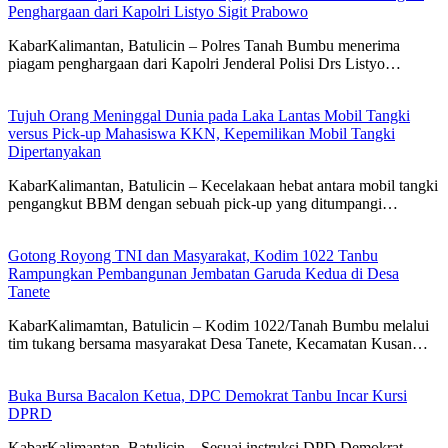
Penghargaan dari Kapolri Listyo Sigit Prabowo
KabarKalimantan, Batulicin – Polres Tanah Bumbu menerima
piagam penghargaan dari Kapolri Jenderal Polisi Drs Listyo…
Tujuh Orang Meninggal Dunia pada Laka Lantas Mobil Tangki
versus Pick-up Mahasiswa KKN, Kepemilikan Mobil Tangki
Dipertanyakan
KabarKalimantan, Batulicin – Kecelakaan hebat antara mobil tangki
pengangkut BBM dengan sebuah pick-up yang ditumpangi…
Gotong Royong TNI dan Masyarakat, Kodim 1022 Tanbu
Rampungkan Pembangunan Jembatan Garuda Kedua di Desa
Tanete
KabarKalimamtan, Batulicin – Kodim 1022/Tanah Bumbu melalui
tim tukang bersama masyarakat Desa Tanete, Kecamatan Kusan…
Buka Bursa Bacalon Ketua, DPC Demokrat Tanbu Incar Kursi
DPRD
KabarKalimantan, Batulicin – Sesuai instruksi DPD Demokrat