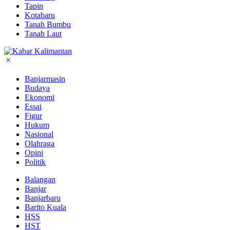
Tapin
Kotabaru
Tanah Bumbu
Tanah Laut
Banjarmasin
Budaya
Ekonomi
Essai
Figur
Hukum
Nasional
Olahraga
Opini
Politik
Balangan
Banjar
Banjarbaru
Barito Kuala
HSS
HST