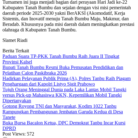
Turnamen ini juga menjadi bagian dari perayaan Hari Jadi ke-22
Kabupaten Tanah Bumbu dan sejalan dengan visi misi pemerintah
daerah periode 2025-2030 yakni BerAKSI (Akomodatif, Kerja
Sistemis, dan Inovatif menuju Tanah Bumbu Maju, Makmur, dan
Beradab. Khususnya pada misi daerah dalam meningkatkan prestasi
olahraga di Kabupaten Tanah Bumbu.
Slamet Riadi
Berita Terkait
Paduan Suara TP-PKK Tanah Bumbu Raih Juara II Tingkat
Provinsi Kalsel
Bupati Tanah Bumbu Resmi Buka Pemusatan Pendidikan dan
Pelatihan Calon Paskibraka 2026
Hadirkan Pelayanan Publik Prima (A), Polres Tanbu Raih Piagam
Penghargaan dari Kapolri Listyo Sigit Prabowo
Tujuh Orang Meninggal Dunia pada Laka Lantas Mobil Tangki
versus Pick-up Mahasiswa KKN, Kepemilikan Mobil Tangki
Dipertanyakan
Gotong Royong TNI dan Masyarakat, Kodim 1022 Tanbu
Rampungkan Pembangunan Jembatan Garuda Kedua di Desa
Tanete
Buka Bursa Bacalon Ketua, DPC Demokrat Tanbu Incar Kursi
DPRD
Post Views:
572