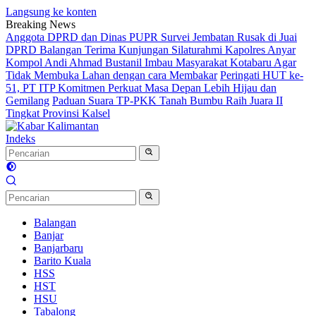
Langsung ke konten
Breaking News
Anggota DPRD dan Dinas PUPR Survei Jembatan Rusak di Juai
DPRD Balangan Terima Kunjungan Silaturahmi Kapolres Anyar
Kompol Andi Ahmad Bustanil Imbau Masyarakat Kotabaru Agar
Tidak Membuka Lahan dengan cara Membakar
Peringati HUT ke-
51, PT ITP Komitmen Perkuat Masa Depan Lebih Hijau dan
Gemilang
Paduan Suara TP-PKK Tanah Bumbu Raih Juara II
Tingkat Provinsi Kalsel
Indeks
Balangan
Banjar
Banjarbaru
Barito Kuala
HSS
HST
HSU
Tabalong