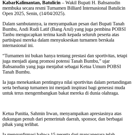
KabarKalimantan, Batulicin
– Wakil Bupati H. Bahsanudin
membuka secara resmi Turnamen Billiard Internasional Batulicin
Open 2025, Senin, (14/04/2025).
Dalam sambutannya, ia menyampaikan pesan dari Bupati Tanah
Bumbu, Andi Rudi Latif (Bang Arul) yang juga pembina POBSI
Tanbu mengucapkan terima kasih kepada seluruh peserta atas
partisipasi mereka dalam menyukseskan turnamen berskala
internasional ini.
“Turnamen ini bukan hanya tentang prestasi dan sportivitas, tetapi
juga menjadi ajang promosi potensi Tanah Bumbu,” ujar
Bahsanudin yang juga menjabat sebagai Ketua Umum POBSI
Tanah Bumbu.
Ia juga menekankan pentingnya nilai sportivitas dalam pertandingan
serta berharap turnamen ini menjadi inspirasi bagi generasi muda
untuk terus mengembangkan bakat mereka di dunia olahraga.
Ketua Panitia, Sahmin Irwan, menyampaikan apresiasinya atas
dukungan penuh dari pemerintah daerah, sponsor, dan berbagai
pihak yang terlibat.
Ia mengonfirmasi bahwa 15 peserta dari mancanegara telah