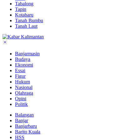
Tabalong
Tapin
Kotabaru
Tanah Bumbu
Tanah Laut
Banjarmasin
Budaya
Ekonomi
Essai
Figur
Hukum
Nasional
Olahraga
Opini
Politik
Balangan
Banjar
Banjarbaru
Barito Kuala
HSS