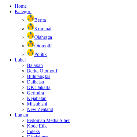
Home
Kategori
Berita
Kriminal
Olahraga
Otomotif
Politik
Label
Balapan
Berita Otomotif
Bulutangkis
Daihatsu
DKI Jakarta
Gerindra
Kejahatan
Mitsubishi
New Zealand
Laman
Pedoman Media Siber
Kode Etik
Indeks
Disclaimer