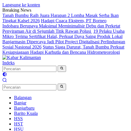
Langsung ke konten
Breaking News
Tanah Bumbu Raih Juara Harapan 2 Lomba Masak Serba Ikan
Tingkat Kalsel 2026
Hadapi Cuaca Ekstrem, PT Borneo
Indobara Berupaya Maksimal Meminimalisir Debu dan Perketat
Penyiraman Air di Sejumlah Titik Rawan Polusi
19 Pelaku Usaha
Mikro Terima Sertifikat Halal, Perkuat Daya Saing Produk Lokal
Banjarmasin Dipercaya Jadi Pilot Project Digitalisasi Perlindungan
Sosial Nasional 2026
Status Siaga Darurat, Tanah Bumbu Perkuat
Kesiapsiagaan Hadapi Karhutla dan Bencana Hidrometeorologi
Indeks
Balangan
Banjar
Banjarbaru
Barito Kuala
HSS
HST
HSU