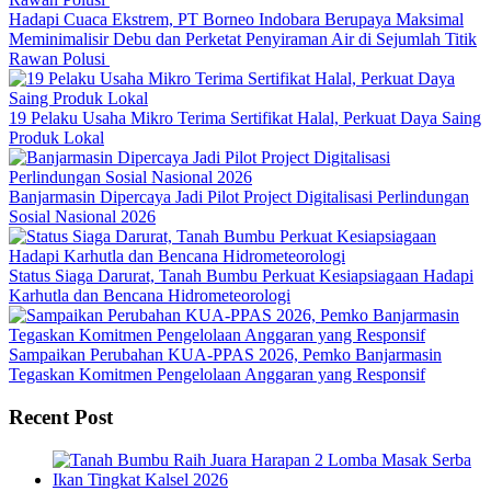
Hadapi Cuaca Ekstrem, PT Borneo Indobara Berupaya Maksimal
Meminimalisir Debu dan Perketat Penyiraman Air di Sejumlah Titik
Rawan Polusi
19 Pelaku Usaha Mikro Terima Sertifikat Halal, Perkuat Daya Saing
Produk Lokal
Banjarmasin Dipercaya Jadi Pilot Project Digitalisasi Perlindungan
Sosial Nasional 2026
Status Siaga Darurat, Tanah Bumbu Perkuat Kesiapsiagaan Hadapi
Karhutla dan Bencana Hidrometeorologi
Sampaikan Perubahan KUA-PPAS 2026, Pemko Banjarmasin
Tegaskan Komitmen Pengelolaan Anggaran yang Responsif
Recent Post