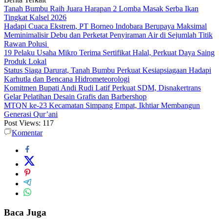
Tanah Bumbu Raih Juara Harapan 2 Lomba Masak Serba Ikan
Tingkat Kalsel 2026
Hadapi Cuaca Ekstrem, PT Borneo Indobara Berupaya Maksimal
Meminimalisir Debu dan Perketat Penyiraman Air di Sejumlah Titik
Rawan Polusi
19 Pelaku Usaha Mikro Terima Sertifikat Halal, Perkuat Daya Saing
Produk Lokal
Status Siaga Darurat, Tanah Bumbu Perkuat Kesiapsiagaan Hadapi
Karhutla dan Bencana Hidrometeorologi
Komitmen Bupati Andi Rudi Latif Perkuat SDM, Disnakertrans
Gelar Pelatihan Desain Grafis dan Barbershop
MTQN ke-23 Kecamatan Simpang Empat, Ikhtiar Membangun
Generasi Qur’ani
Post Views:
117
Komentar
Baca Juga