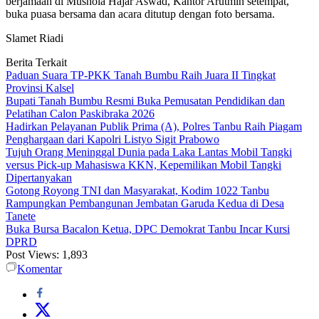
berjamaah di Mushola Hajar Aswad, Kantor Arutmin setempat,
buka puasa bersama dan acara ditutup dengan foto bersama.
Slamet Riadi
Berita Terkait
Paduan Suara TP-PKK Tanah Bumbu Raih Juara II Tingkat
Provinsi Kalsel
Bupati Tanah Bumbu Resmi Buka Pemusatan Pendidikan dan
Pelatihan Calon Paskibraka 2026
Hadirkan Pelayanan Publik Prima (A), Polres Tanbu Raih Piagam
Penghargaan dari Kapolri Listyo Sigit Prabowo
Tujuh Orang Meninggal Dunia pada Laka Lantas Mobil Tangki
versus Pick-up Mahasiswa KKN, Kepemilikan Mobil Tangki
Dipertanyakan
Gotong Royong TNI dan Masyarakat, Kodim 1022 Tanbu
Rampungkan Pembangunan Jembatan Garuda Kedua di Desa
Tanete
Buka Bursa Bacalon Ketua, DPC Demokrat Tanbu Incar Kursi
DPRD
Post Views:
1,893
Komentar