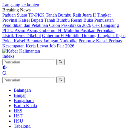
Langsung ke konten
Breaking News
Paduan Suara TP-PKK Tanah Bumbu Raih Juara II Tingkat
Provinsi Kalsel
Bupati Tanah Bumbu Resmi Buka Pemusatan
Pendidikan dan Pelatihan Calon Paskibraka 2026
Cek Langsung
PLTU Asam-Asam, Gubernur H. Muhidin Pastikan Perbaikan
Listrik Terus Dikebut
Gubernur H Muhidin Dukung Langkah Tegas
Polda Kalsel Berantas Jaringan Narkotika
Pemprov Kalsel Perluas
Kesempatan Kerja Lewat Job Fair 2026
Indeks
Balangan
Banjar
Banjarbaru
Barito Kuala
HSS
HST
HSU
Tabalong