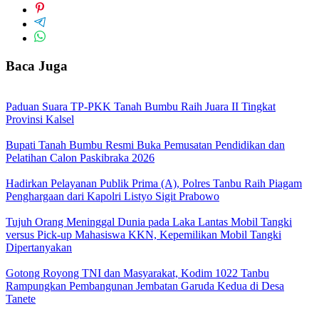
Baca Juga
Paduan Suara TP-PKK Tanah Bumbu Raih Juara II Tingkat
Provinsi Kalsel
Bupati Tanah Bumbu Resmi Buka Pemusatan Pendidikan dan
Pelatihan Calon Paskibraka 2026
Hadirkan Pelayanan Publik Prima (A), Polres Tanbu Raih Piagam
Penghargaan dari Kapolri Listyo Sigit Prabowo
Tujuh Orang Meninggal Dunia pada Laka Lantas Mobil Tangki
versus Pick-up Mahasiswa KKN, Kepemilikan Mobil Tangki
Dipertanyakan
Gotong Royong TNI dan Masyarakat, Kodim 1022 Tanbu
Rampungkan Pembangunan Jembatan Garuda Kedua di Desa
Tanete