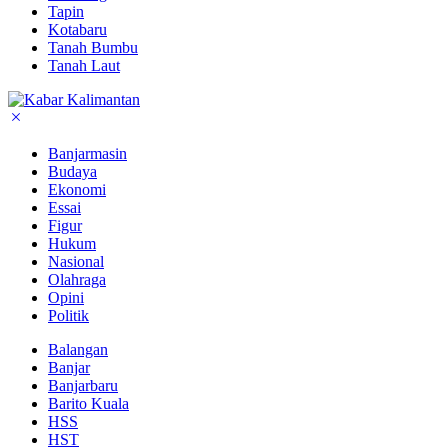
Tapin
Kotabaru
Tanah Bumbu
Tanah Laut
Banjarmasin
Budaya
Ekonomi
Essai
Figur
Hukum
Nasional
Olahraga
Opini
Politik
Balangan
Banjar
Banjarbaru
Barito Kuala
HSS
HST