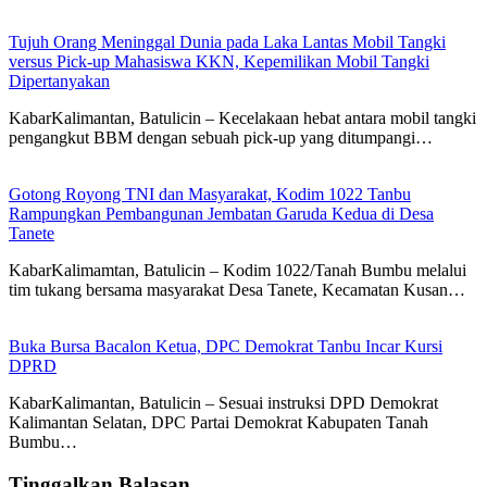
Tujuh Orang Meninggal Dunia pada Laka Lantas Mobil Tangki
versus Pick-up Mahasiswa KKN, Kepemilikan Mobil Tangki
Dipertanyakan
KabarKalimantan, Batulicin – Kecelakaan hebat antara mobil tangki
pengangkut BBM dengan sebuah pick-up yang ditumpangi…
Gotong Royong TNI dan Masyarakat, Kodim 1022 Tanbu
Rampungkan Pembangunan Jembatan Garuda Kedua di Desa
Tanete
KabarKalimamtan, Batulicin – Kodim 1022/Tanah Bumbu melalui
tim tukang bersama masyarakat Desa Tanete, Kecamatan Kusan…
Buka Bursa Bacalon Ketua, DPC Demokrat Tanbu Incar Kursi
DPRD
KabarKalimantan, Batulicin – Sesuai instruksi DPD Demokrat
Kalimantan Selatan, DPC Partai Demokrat Kabupaten Tanah
Bumbu…
Tinggalkan Balasan